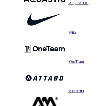
AQUASTIC
Nike
OneTeam
ATTABO