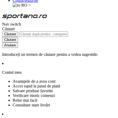
Contactează-ne
RO
>
Nav switch
Căutare
Căutare
Căutare
Anulare
Introduceți un termen de căutare pentru a vedea sugestiile.
Contul meu
Avantajele de a avea cont:
Acces rapid la pasul de plată
Salvare produse favorite
Verificare istoric comenzi
Retur mai facil
Consultare stare livrări