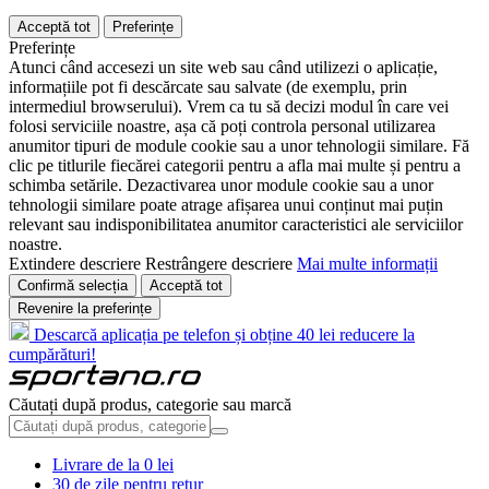
Acceptă tot
Preferințe
Preferințe
Atunci când accesezi un site web sau când utilizezi o aplicație,
informațiile pot fi descărcate sau salvate (de exemplu, prin
intermediul browserului). Vrem ca tu să decizi modul în care vei
folosi serviciile noastre, așa că poți controla personal utilizarea
anumitor tipuri de module cookie sau a unor tehnologii similare. Fă
clic pe titlurile fiecărei categorii pentru a afla mai multe și pentru a
schimba setările. Dezactivarea unor module cookie sau a unor
tehnologii similare poate atrage afișarea unui conținut mai puțin
relevant sau indisponibilitatea anumitor caracteristici ale serviciilor
noastre.
Extindere descriere
Restrângere descriere
Mai multe informații
Confirmă selecția
Acceptă tot
Revenire la preferințe
Descarcă aplicația pe telefon și obține 40 lei reducere la
cumpărături!
Căutați după produs, categorie sau marcă
Livrare de la 0 lei
30 de zile pentru retur