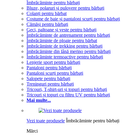
Îmbrăcăminte pentru bărbați
Bluze, polaruri și pulovere pentru bărbați
Colanți pentru bărbat
Costume de baie și pantaloni scurți pentru bărbați
Cămăși pentru bărbați
Geci, paltoane și veste pentru bărbați
Îmbrăcăminte de antrenament pentru bărbați
Îmbrăcăminte de ploaie pentru bărbat
Îmbrăcăminte de trekking pentru bărbați
Îmbrăcăminte din lână merino pentru bărbați
Îmbrăcăminte termoactive pentru bărbați
Lenjerie sport pentru bărbați
Pantaloni pentru bărbați
Pantaloni scurți pentru bărbați
Salopete pentru bărbați
Treninguri pentru bărbați
Tricouri, T-shirt-uri și topuri pentru bărbați
Tricouri și topuri cu filtru UV pentru bărbați
Mai multe...
Vezi toate produsele
Îmbrăcăminte pentru bărbați
Mărci