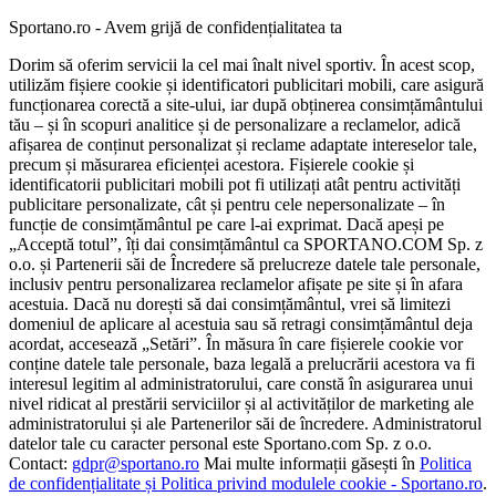
Sportano.ro - Avem grijă de confidențialitatea ta
Dorim să oferim servicii la cel mai înalt nivel sportiv. În acest scop,
utilizăm fișiere cookie și identificatori publicitari mobili, care asigură
funcționarea corectă a site-ului, iar după obținerea consimțământului
tău – și în scopuri analitice și de personalizare a reclamelor, adică
afișarea de conținut personalizat și reclame adaptate intereselor tale,
precum și măsurarea eficienței acestora. Fișierele cookie și
identificatorii publicitari mobili pot fi utilizați atât pentru activități
publicitare personalizate, cât și pentru cele nepersonalizate – în
funcție de consimțământul pe care l-ai exprimat. Dacă apeși pe
„Acceptă totul”, îți dai consimțământul ca SPORTANO.COM Sp. z
o.o. și Partenerii săi de Încredere să prelucreze datele tale personale,
inclusiv pentru personalizarea reclamelor afișate pe site și în afara
acestuia. Dacă nu dorești să dai consimțământul, vrei să limitezi
domeniul de aplicare al acestuia sau să retragi consimțământul deja
acordat, accesează „Setări”. În măsura în care fișierele cookie vor
conține datele tale personale, baza legală a prelucrării acestora va fi
interesul legitim al administratorului, care constă în asigurarea unui
nivel ridicat al prestării serviciilor și al activităților de marketing ale
administratorului și ale Partenerilor săi de încredere. Administratorul
datelor tale cu caracter personal este Sportano.com Sp. z o.o.
Contact:
gdpr@sportano.ro
Mai multe informații găsești în
Politica
de confidențialitate și Politica privind modulele cookie - Sportano.ro
.