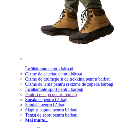
Încălțăminte pentru bărbați
Cizme de cauciuc pentru bărbat
Cizme de drumeție și de trekking pentru bărbați
Cizme de iarnă pentru și cizme de zăpadă bărbați
Încălțăminte sport pentru bărbați
Pantofi de apă pentru bărbați
Sneakers pentru bărbați
Sandale pentru bărbați
Șlapi și papuci pentru bărbați
Teniși de sport pentru bărbați
Mai multe...