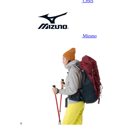
Crocs
Mizuno