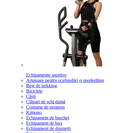
Echipamente sportive
Aripioare pentru scufundări și snorkelling
Bețe de trekking
Biciclete
Căști
Clăpari de schi damă
Costume de neopren
Kimono
Echipament de baschet
Echipament de box
Echipament de drumeții