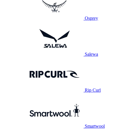
Osprey
Salewa
Rip Curl
Smartwool