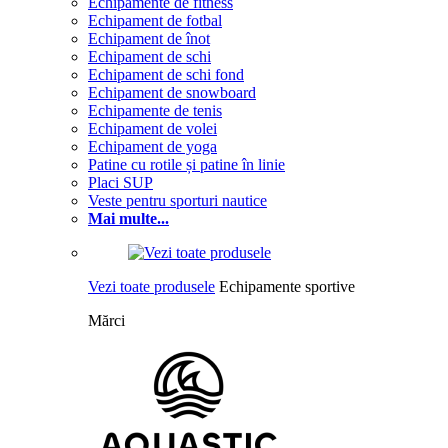
Echipamente de fitness
Echipament de fotbal
Echipament de înot
Echipament de schi
Echipament de schi fond
Echipament de snowboard
Echipamente de tenis
Echipament de volei
Echipament de yoga
Patine cu rotile și patine în linie
Placi SUP
Veste pentru sporturi nautice
Mai multe...
Vezi toate produsele
Echipamente sportive
Mărci