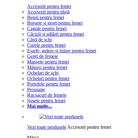
Accesorii pentru femei
Accesorii pentru plajă
Benzi pentru femei
Borsete și genți pentru femei
Cagule pentru femei
Căciuli și pălării pentru femei
Căști de schi
Curele pentru femei
Eșarfe, gulere și fulare pentru femei
Genți de femeie
Manșete pentru femei
Mănuși pentru femei
Ochelari de schi
Ochelari pentru femei
Portofele pentru femei
Prosoape
Rucsacuri de femeie
Șosete pentru femei
Mai multe...
Vezi toate produsele
Accesorii pentru femei
Mărci