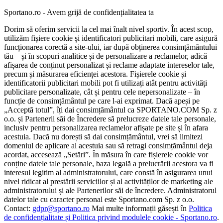
Sportano.ro - Avem grijă de confidențialitatea ta
Dorim să oferim servicii la cel mai înalt nivel sportiv. În acest scop,
utilizăm fișiere cookie și identificatori publicitari mobili, care asigură
funcționarea corectă a site-ului, iar după obținerea consimțământului
tău – și în scopuri analitice și de personalizare a reclamelor, adică
afișarea de conținut personalizat și reclame adaptate intereselor tale,
precum și măsurarea eficienței acestora. Fișierele cookie și
identificatorii publicitari mobili pot fi utilizați atât pentru activități
publicitare personalizate, cât și pentru cele nepersonalizate – în
funcție de consimțământul pe care l-ai exprimat. Dacă apeși pe
„Acceptă totul”, îți dai consimțământul ca SPORTANO.COM Sp. z
o.o. și Partenerii săi de Încredere să prelucreze datele tale personale,
inclusiv pentru personalizarea reclamelor afișate pe site și în afara
acestuia. Dacă nu dorești să dai consimțământul, vrei să limitezi
domeniul de aplicare al acestuia sau să retragi consimțământul deja
acordat, accesează „Setări”. În măsura în care fișierele cookie vor
conține datele tale personale, baza legală a prelucrării acestora va fi
interesul legitim al administratorului, care constă în asigurarea unui
nivel ridicat al prestării serviciilor și al activităților de marketing ale
administratorului și ale Partenerilor săi de încredere. Administratorul
datelor tale cu caracter personal este Sportano.com Sp. z o.o.
Contact:
gdpr@sportano.ro
Mai multe informații găsești în
Politica
de confidențialitate și Politica privind modulele cookie - Sportano.ro
.