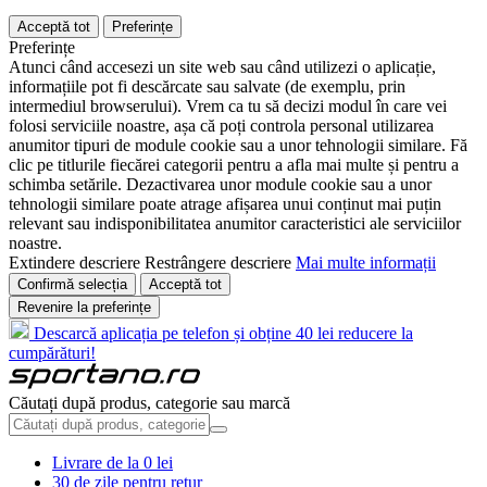
Acceptă tot
Preferințe
Preferințe
Atunci când accesezi un site web sau când utilizezi o aplicație,
informațiile pot fi descărcate sau salvate (de exemplu, prin
intermediul browserului). Vrem ca tu să decizi modul în care vei
folosi serviciile noastre, așa că poți controla personal utilizarea
anumitor tipuri de module cookie sau a unor tehnologii similare. Fă
clic pe titlurile fiecărei categorii pentru a afla mai multe și pentru a
schimba setările. Dezactivarea unor module cookie sau a unor
tehnologii similare poate atrage afișarea unui conținut mai puțin
relevant sau indisponibilitatea anumitor caracteristici ale serviciilor
noastre.
Extindere descriere
Restrângere descriere
Mai multe informații
Confirmă selecția
Acceptă tot
Revenire la preferințe
Descarcă aplicația pe telefon și obține 40 lei reducere la
cumpărături!
Căutați după produs, categorie sau marcă
Livrare de la 0 lei
30 de zile pentru retur