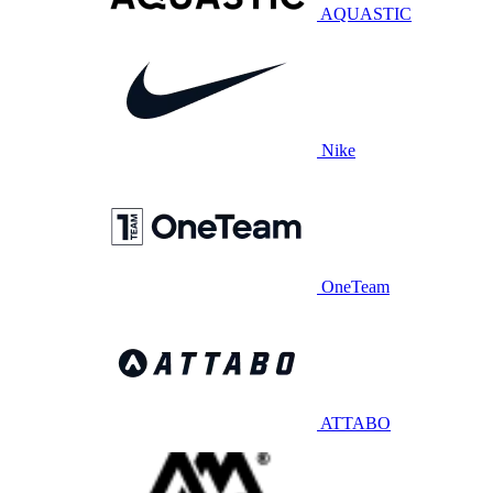
AQUASTIC
Nike
OneTeam
ATTABO