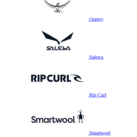
Osprey
Salewa
Rip Curl
Smartwool