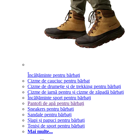
Încălțăminte pentru bărbați
Cizme de cauciuc pentru bărbat
Cizme de drumeție și de trekking pentru bărbați
Cizme de iarnă pentru și cizme de zăpadă bărbați
Încălțăminte sport pentru bărbați
Pantofi de apă pentru bărbați
Sneakers pentru bărbați
Sandale pentru bărbați
Șlapi și papuci pentru bărbați
Teniși de sport pentru bărbați
Mai multe...