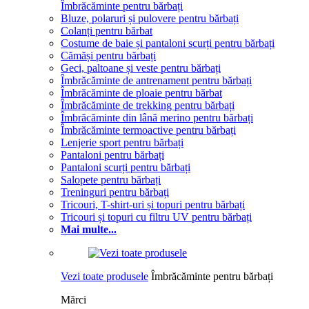
Îmbrăcăminte pentru bărbați
Bluze, polaruri și pulovere pentru bărbați
Colanți pentru bărbat
Costume de baie și pantaloni scurți pentru bărbați
Cămăși pentru bărbați
Geci, paltoane și veste pentru bărbați
Îmbrăcăminte de antrenament pentru bărbați
Îmbrăcăminte de ploaie pentru bărbat
Îmbrăcăminte de trekking pentru bărbați
Îmbrăcăminte din lână merino pentru bărbați
Îmbrăcăminte termoactive pentru bărbați
Lenjerie sport pentru bărbați
Pantaloni pentru bărbați
Pantaloni scurți pentru bărbați
Salopete pentru bărbați
Treninguri pentru bărbați
Tricouri, T-shirt-uri și topuri pentru bărbați
Tricouri și topuri cu filtru UV pentru bărbați
Mai multe...
Vezi toate produsele
Îmbrăcăminte pentru bărbați
Mărci