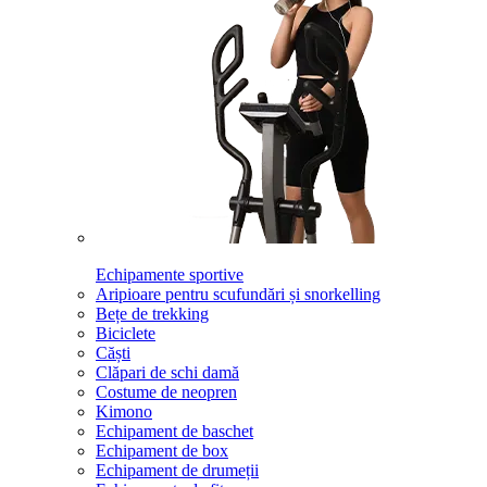
Echipamente sportive
Aripioare pentru scufundări și snorkelling
Bețe de trekking
Biciclete
Căști
Clăpari de schi damă
Costume de neopren
Kimono
Echipament de baschet
Echipament de box
Echipament de drumeții