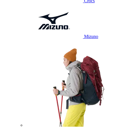
Crocs
Mizuno