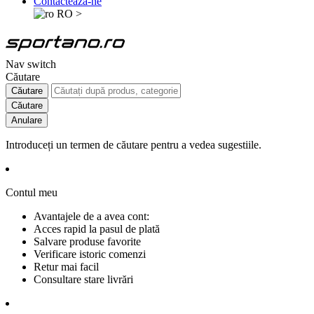
Contactează-ne
RO
>
Nav switch
Căutare
Căutare
Căutare
Anulare
Introduceți un termen de căutare pentru a vedea sugestiile.
Contul meu
Avantajele de a avea cont:
Acces rapid la pasul de plată
Salvare produse favorite
Verificare istoric comenzi
Retur mai facil
Consultare stare livrări