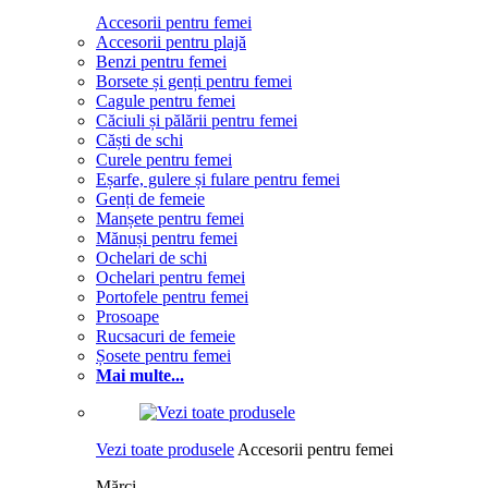
Accesorii pentru femei
Accesorii pentru plajă
Benzi pentru femei
Borsete și genți pentru femei
Cagule pentru femei
Căciuli și pălării pentru femei
Căști de schi
Curele pentru femei
Eșarfe, gulere și fulare pentru femei
Genți de femeie
Manșete pentru femei
Mănuși pentru femei
Ochelari de schi
Ochelari pentru femei
Portofele pentru femei
Prosoape
Rucsacuri de femeie
Șosete pentru femei
Mai multe...
Vezi toate produsele
Accesorii pentru femei
Mărci