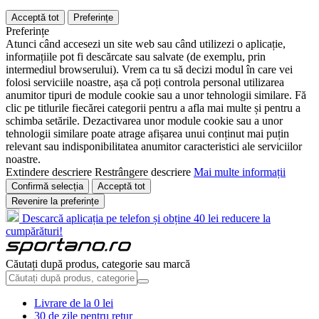
Acceptă tot
Preferințe
Preferințe
Atunci când accesezi un site web sau când utilizezi o aplicație,
informațiile pot fi descărcate sau salvate (de exemplu, prin
intermediul browserului). Vrem ca tu să decizi modul în care vei
folosi serviciile noastre, așa că poți controla personal utilizarea
anumitor tipuri de module cookie sau a unor tehnologii similare. Fă
clic pe titlurile fiecărei categorii pentru a afla mai multe și pentru a
schimba setările. Dezactivarea unor module cookie sau a unor
tehnologii similare poate atrage afișarea unui conținut mai puțin
relevant sau indisponibilitatea anumitor caracteristici ale serviciilor
noastre.
Extindere descriere
Restrângere descriere
Mai multe informații
Confirmă selecția
Acceptă tot
Revenire la preferințe
Descarcă aplicația pe telefon și obține 40 lei reducere la
cumpărături!
Căutați după produs, categorie sau marcă
Livrare de la 0 lei
30 de zile pentru retur