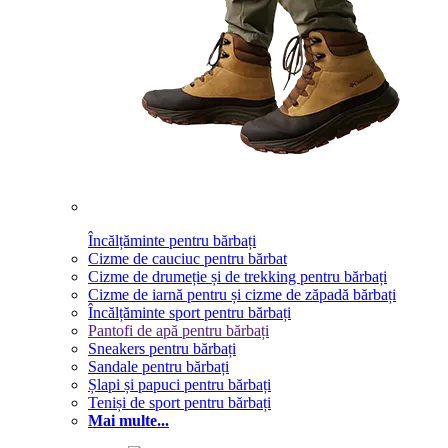
Încălțăminte pentru bărbați
Cizme de cauciuc pentru bărbat
Cizme de drumeție și de trekking pentru bărbați
Cizme de iarnă pentru și cizme de zăpadă bărbați
Încălțăminte sport pentru bărbați
Pantofi de apă pentru bărbați
Sneakers pentru bărbați
Sandale pentru bărbați
Șlapi și papuci pentru bărbați
Teniși de sport pentru bărbați
Mai multe...