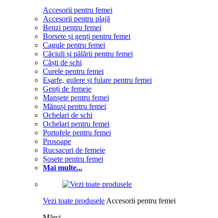
Accesorii pentru femei
Accesorii pentru plajă
Benzi pentru femei
Borsete și genți pentru femei
Cagule pentru femei
Căciuli și pălării pentru femei
Căști de schi
Curele pentru femei
Eșarfe, gulere și fulare pentru femei
Genți de femeie
Manșete pentru femei
Mănuși pentru femei
Ochelari de schi
Ochelari pentru femei
Portofele pentru femei
Prosoape
Rucsacuri de femeie
Șosete pentru femei
Mai multe...
Vezi toate produsele
Accesorii pentru femei
Mărci