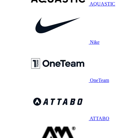
AQUASTIC
Nike
OneTeam
ATTABO