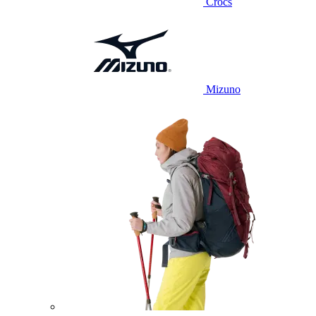
Crocs
Mizuno