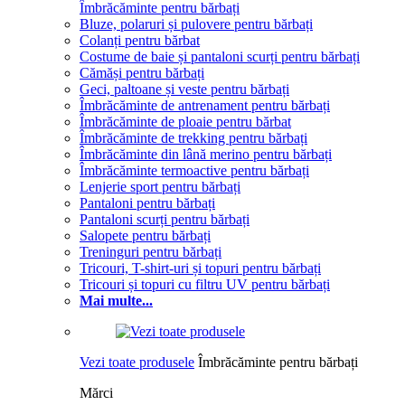
Îmbrăcăminte pentru bărbați
Bluze, polaruri și pulovere pentru bărbați
Colanți pentru bărbat
Costume de baie și pantaloni scurți pentru bărbați
Cămăși pentru bărbați
Geci, paltoane și veste pentru bărbați
Îmbrăcăminte de antrenament pentru bărbați
Îmbrăcăminte de ploaie pentru bărbat
Îmbrăcăminte de trekking pentru bărbați
Îmbrăcăminte din lână merino pentru bărbați
Îmbrăcăminte termoactive pentru bărbați
Lenjerie sport pentru bărbați
Pantaloni pentru bărbați
Pantaloni scurți pentru bărbați
Salopete pentru bărbați
Treninguri pentru bărbați
Tricouri, T-shirt-uri și topuri pentru bărbați
Tricouri și topuri cu filtru UV pentru bărbați
Mai multe...
Vezi toate produsele
Îmbrăcăminte pentru bărbați
Mărci