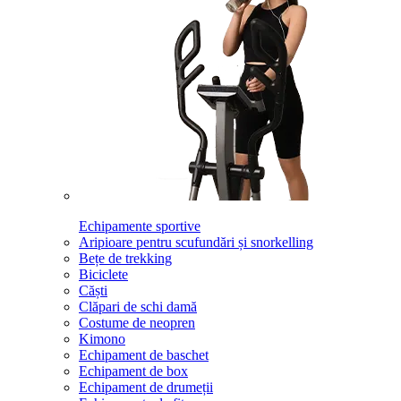
Echipamente sportive
Aripioare pentru scufundări și snorkelling
Bețe de trekking
Biciclete
Căști
Clăpari de schi damă
Costume de neopren
Kimono
Echipament de baschet
Echipament de box
Echipament de drumeții