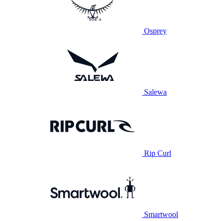
Osprey
Salewa
Rip Curl
Smartwool