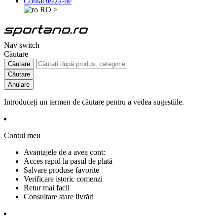
Contactează-ne
RO
>
Nav switch
Căutare
Căutare
Căutare
Anulare
Introduceți un termen de căutare pentru a vedea sugestiile.
Contul meu
Avantajele de a avea cont:
Acces rapid la pasul de plată
Salvare produse favorite
Verificare istoric comenzi
Retur mai facil
Consultare stare livrări