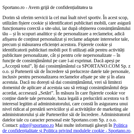
Sportano.ro - Avem grijă de confidențialitatea ta
Dorim să oferim servicii la cel mai înalt nivel sportiv. În acest scop,
utilizăm fișiere cookie și identificatori publicitari mobili, care asigură
funcționarea corectă a site-ului, iar după obținerea consimțământului
tău – și în scopuri analitice și de personalizare a reclamelor, adică
afișarea de conținut personalizat și reclame adaptate intereselor tale,
precum și măsurarea eficienței acestora. Fișierele cookie și
identificatorii publicitari mobili pot fi utilizați atât pentru activități
publicitare personalizate, cât și pentru cele nepersonalizate – în
funcție de consimțământul pe care l-ai exprimat. Dacă apeși pe
„Acceptă totul”, îți dai consimțământul ca SPORTANO.COM Sp. z
o.o. și Partenerii săi de Încredere să prelucreze datele tale personale,
inclusiv pentru personalizarea reclamelor afișate pe site și în afara
acestuia. Dacă nu dorești să dai consimțământul, vrei să limitezi
domeniul de aplicare al acestuia sau să retragi consimțământul deja
acordat, accesează „Setări”. În măsura în care fișierele cookie vor
conține datele tale personale, baza legală a prelucrării acestora va fi
interesul legitim al administratorului, care constă în asigurarea unui
nivel ridicat al prestării serviciilor și al activităților de marketing ale
administratorului și ale Partenerilor săi de încredere. Administratorul
datelor tale cu caracter personal este Sportano.com Sp. z o.o.
Contact:
gdpr@sportano.ro
Mai multe informații găsești în
Politica
de confidențialitate și Politica privind modulele cookie - Sportano.ro
.