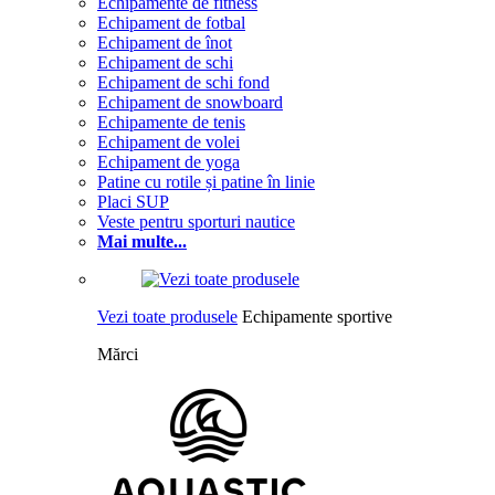
Echipamente de fitness
Echipament de fotbal
Echipament de înot
Echipament de schi
Echipament de schi fond
Echipament de snowboard
Echipamente de tenis
Echipament de volei
Echipament de yoga
Patine cu rotile și patine în linie
Placi SUP
Veste pentru sporturi nautice
Mai multe...
Vezi toate produsele
Echipamente sportive
Mărci