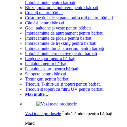
Îmbrăcăminte pentru bărbați
Bluze, polaruri și pulovere pentru bărbați
Colanți pentru bărbat
Costume de baie și pantaloni scurți pentru bărbați
Cămăși pentru bărbați
Geci, paltoane și veste pentru bărbați
Îmbrăcăminte de antrenament pentru bărbați
Îmbrăcăminte de ploaie pentru bărbat
Îmbrăcăminte de trekking pentru bărbați
Îmbrăcăminte din lână merino pentru bărbați
Îmbrăcăminte termoactive pentru bărbați
Lenjerie sport pentru bărbați
Pantaloni pentru bărbați
Pantaloni scurți pentru bărbați
Salopete pentru bărbați
Treninguri pentru bărbați
Tricouri, T-shirt-uri și topuri pentru bărbați
Tricouri și topuri cu filtru UV pentru bărbați
Mai multe...
Vezi toate produsele
Îmbrăcăminte pentru bărbați
Mărci