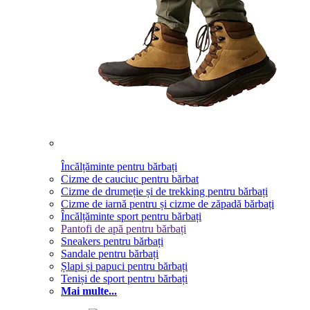
Încălțăminte pentru bărbați
Cizme de cauciuc pentru bărbat
Cizme de drumeție și de trekking pentru bărbați
Cizme de iarnă pentru și cizme de zăpadă bărbați
Încălțăminte sport pentru bărbați
Pantofi de apă pentru bărbați
Sneakers pentru bărbați
Sandale pentru bărbați
Șlapi și papuci pentru bărbați
Teniși de sport pentru bărbați
Mai multe...