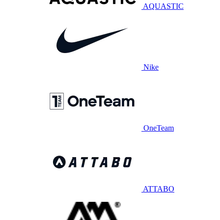
AQUASTIC
Nike
OneTeam
ATTABO