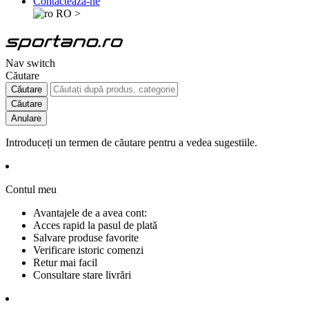
Contactează-ne
RO
>
Nav switch
Căutare
Căutare
Căutare
Anulare
Introduceți un termen de căutare pentru a vedea sugestiile.
Contul meu
Avantajele de a avea cont:
Acces rapid la pasul de plată
Salvare produse favorite
Verificare istoric comenzi
Retur mai facil
Consultare stare livrări