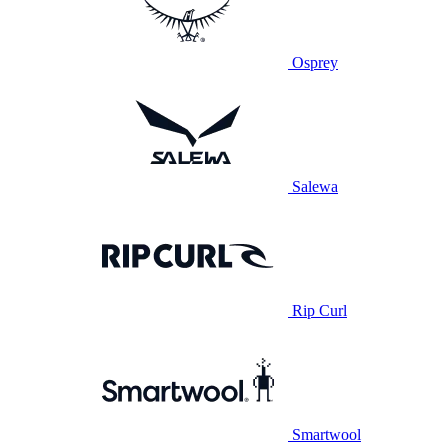
Osprey
Salewa
Rip Curl
Smartwool