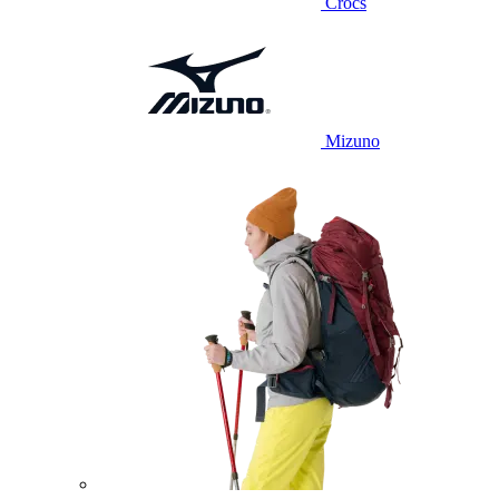
Crocs
Mizuno