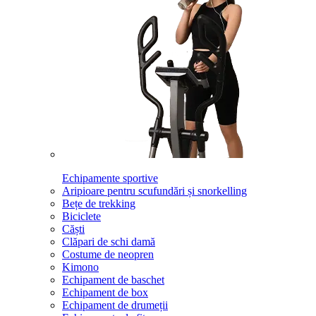
Echipamente sportive
Aripioare pentru scufundări și snorkelling
Bețe de trekking
Biciclete
Căști
Clăpari de schi damă
Costume de neopren
Kimono
Echipament de baschet
Echipament de box
Echipament de drumeții