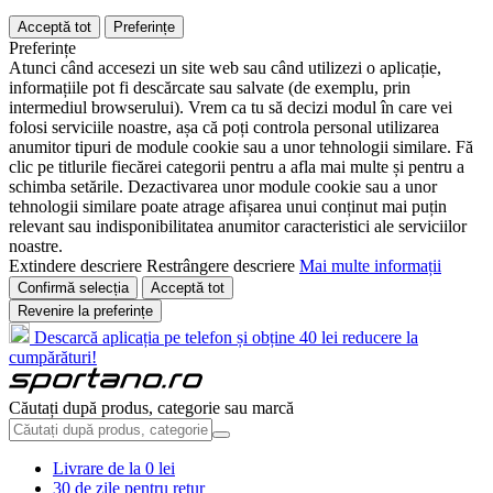
Acceptă tot
Preferințe
Preferințe
Atunci când accesezi un site web sau când utilizezi o aplicație,
informațiile pot fi descărcate sau salvate (de exemplu, prin
intermediul browserului). Vrem ca tu să decizi modul în care vei
folosi serviciile noastre, așa că poți controla personal utilizarea
anumitor tipuri de module cookie sau a unor tehnologii similare. Fă
clic pe titlurile fiecărei categorii pentru a afla mai multe și pentru a
schimba setările. Dezactivarea unor module cookie sau a unor
tehnologii similare poate atrage afișarea unui conținut mai puțin
relevant sau indisponibilitatea anumitor caracteristici ale serviciilor
noastre.
Extindere descriere
Restrângere descriere
Mai multe informații
Confirmă selecția
Acceptă tot
Revenire la preferințe
Descarcă aplicația pe telefon și obține 40 lei reducere la
cumpărături!
Căutați după produs, categorie sau marcă
Livrare de la 0 lei
30 de zile pentru retur