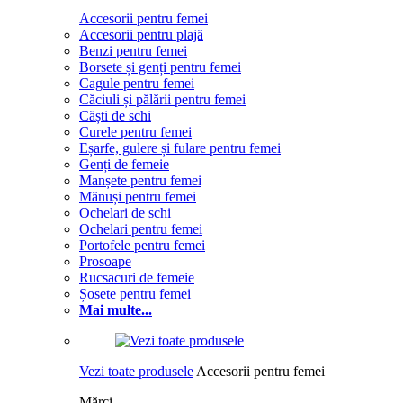
Accesorii pentru femei
Accesorii pentru plajă
Benzi pentru femei
Borsete și genți pentru femei
Cagule pentru femei
Căciuli și pălării pentru femei
Căști de schi
Curele pentru femei
Eșarfe, gulere și fulare pentru femei
Genți de femeie
Manșete pentru femei
Mănuși pentru femei
Ochelari de schi
Ochelari pentru femei
Portofele pentru femei
Prosoape
Rucsacuri de femeie
Șosete pentru femei
Mai multe...
Vezi toate produsele
Accesorii pentru femei
Mărci