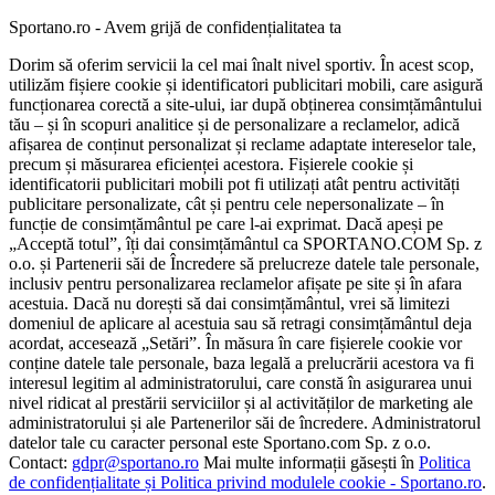
Sportano.ro - Avem grijă de confidențialitatea ta
Dorim să oferim servicii la cel mai înalt nivel sportiv. În acest scop,
utilizăm fișiere cookie și identificatori publicitari mobili, care asigură
funcționarea corectă a site-ului, iar după obținerea consimțământului
tău – și în scopuri analitice și de personalizare a reclamelor, adică
afișarea de conținut personalizat și reclame adaptate intereselor tale,
precum și măsurarea eficienței acestora. Fișierele cookie și
identificatorii publicitari mobili pot fi utilizați atât pentru activități
publicitare personalizate, cât și pentru cele nepersonalizate – în
funcție de consimțământul pe care l-ai exprimat. Dacă apeși pe
„Acceptă totul”, îți dai consimțământul ca SPORTANO.COM Sp. z
o.o. și Partenerii săi de Încredere să prelucreze datele tale personale,
inclusiv pentru personalizarea reclamelor afișate pe site și în afara
acestuia. Dacă nu dorești să dai consimțământul, vrei să limitezi
domeniul de aplicare al acestuia sau să retragi consimțământul deja
acordat, accesează „Setări”. În măsura în care fișierele cookie vor
conține datele tale personale, baza legală a prelucrării acestora va fi
interesul legitim al administratorului, care constă în asigurarea unui
nivel ridicat al prestării serviciilor și al activităților de marketing ale
administratorului și ale Partenerilor săi de încredere. Administratorul
datelor tale cu caracter personal este Sportano.com Sp. z o.o.
Contact:
gdpr@sportano.ro
Mai multe informații găsești în
Politica
de confidențialitate și Politica privind modulele cookie - Sportano.ro
.