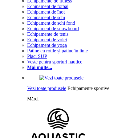
Echipamente de fitness
Echipament de fotbal
Echipament de înot
Echipament de schi
Echipament de schi fond
Echipament de snowboard
Echipamente de tenis
Echipament de volei
Echipament de yoga
Patine cu rotile și patine în linie
Placi SUP
Veste pentru sporturi nautice
Mai multe...
Vezi toate produsele
Echipamente sportive
Mărci