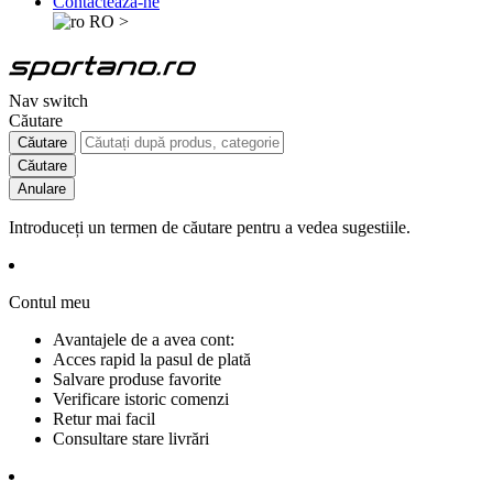
Contactează-ne
RO
>
Nav switch
Căutare
Căutare
Căutare
Anulare
Introduceți un termen de căutare pentru a vedea sugestiile.
Contul meu
Avantajele de a avea cont:
Acces rapid la pasul de plată
Salvare produse favorite
Verificare istoric comenzi
Retur mai facil
Consultare stare livrări