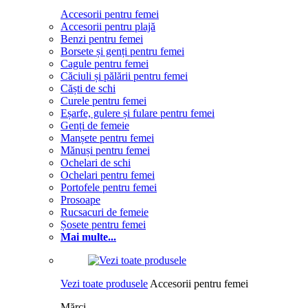
Accesorii pentru femei
Accesorii pentru plajă
Benzi pentru femei
Borsete și genți pentru femei
Cagule pentru femei
Căciuli și pălării pentru femei
Căști de schi
Curele pentru femei
Eșarfe, gulere și fulare pentru femei
Genți de femeie
Manșete pentru femei
Mănuși pentru femei
Ochelari de schi
Ochelari pentru femei
Portofele pentru femei
Prosoape
Rucsacuri de femeie
Șosete pentru femei
Mai multe...
Vezi toate produsele
Accesorii pentru femei
Mărci