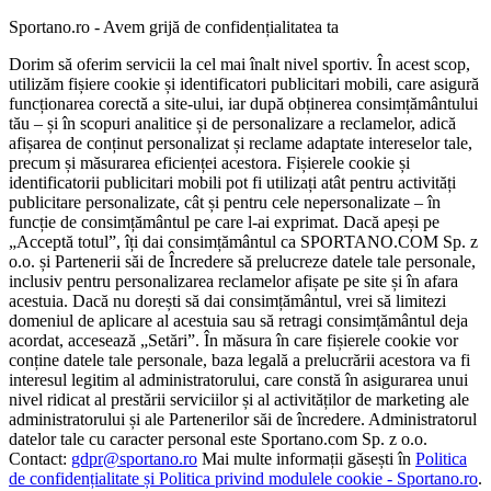
Sportano.ro - Avem grijă de confidențialitatea ta
Dorim să oferim servicii la cel mai înalt nivel sportiv. În acest scop,
utilizăm fișiere cookie și identificatori publicitari mobili, care asigură
funcționarea corectă a site-ului, iar după obținerea consimțământului
tău – și în scopuri analitice și de personalizare a reclamelor, adică
afișarea de conținut personalizat și reclame adaptate intereselor tale,
precum și măsurarea eficienței acestora. Fișierele cookie și
identificatorii publicitari mobili pot fi utilizați atât pentru activități
publicitare personalizate, cât și pentru cele nepersonalizate – în
funcție de consimțământul pe care l-ai exprimat. Dacă apeși pe
„Acceptă totul”, îți dai consimțământul ca SPORTANO.COM Sp. z
o.o. și Partenerii săi de Încredere să prelucreze datele tale personale,
inclusiv pentru personalizarea reclamelor afișate pe site și în afara
acestuia. Dacă nu dorești să dai consimțământul, vrei să limitezi
domeniul de aplicare al acestuia sau să retragi consimțământul deja
acordat, accesează „Setări”. În măsura în care fișierele cookie vor
conține datele tale personale, baza legală a prelucrării acestora va fi
interesul legitim al administratorului, care constă în asigurarea unui
nivel ridicat al prestării serviciilor și al activităților de marketing ale
administratorului și ale Partenerilor săi de încredere. Administratorul
datelor tale cu caracter personal este Sportano.com Sp. z o.o.
Contact:
gdpr@sportano.ro
Mai multe informații găsești în
Politica
de confidențialitate și Politica privind modulele cookie - Sportano.ro
.