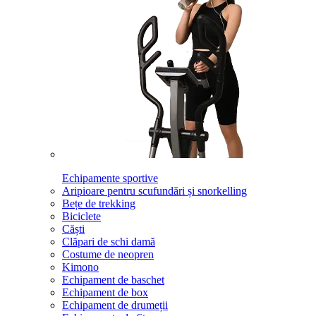
Echipamente sportive
Aripioare pentru scufundări și snorkelling
Bețe de trekking
Biciclete
Căști
Clăpari de schi damă
Costume de neopren
Kimono
Echipament de baschet
Echipament de box
Echipament de drumeții