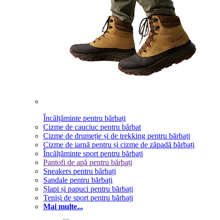
Încălțăminte pentru bărbați
Cizme de cauciuc pentru bărbat
Cizme de drumeție și de trekking pentru bărbați
Cizme de iarnă pentru și cizme de zăpadă bărbați
Încălțăminte sport pentru bărbați
Pantofi de apă pentru bărbați
Sneakers pentru bărbați
Sandale pentru bărbați
Șlapi și papuci pentru bărbați
Teniși de sport pentru bărbați
Mai multe...