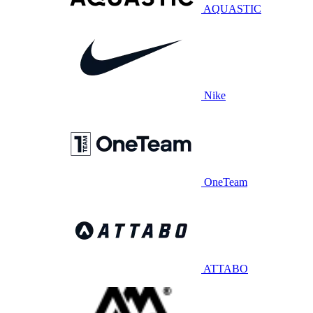
AQUASTIC
Nike
OneTeam
ATTABO