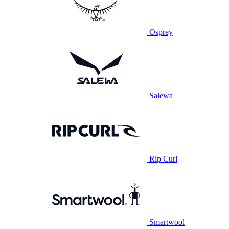
Osprey
Salewa
Rip Curl
Smartwool