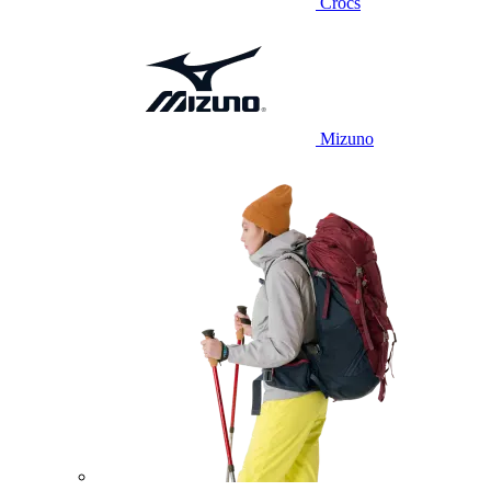
Crocs
Mizuno