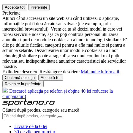
Acceptă tot
Preferințe
Preferințe
Atunci când accesezi un site web sau când utilizezi o aplicație,
informațiile pot fi descărcate sau salvate (de exemplu, prin
intermediul browserului). Vrem ca tu să decizi modul în care vei
folosi serviciile noastre, așa că poți controla personal utilizarea
anumitor tipuri de module cookie sau a unor tehnologii similare. Fă
clic pe titlurile fiecărei categorii pentru a afla mai multe și pentru a
schimba setările. Dezactivarea unor module cookie sau a unor
tehnologii similare poate atrage afișarea unui conținut mai puțin
relevant sau indisponibilitatea anumitor caracteristici ale serviciilor
noastre.
Extindere descriere
Restrângere descriere
Mai multe informații
Confirmă selecția
Acceptă tot
Revenire la preferințe
Descarcă aplicația pe telefon și obține 40 lei reducere la
cumpărături!
Căutați după produs, categorie sau marcă
Livrare de la 0 lei
30 de zile pentru retur