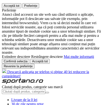
Acceptă tot
Preferințe
Preferințe
Atunci când accesezi un site web sau când utilizezi o aplicație,
informațiile pot fi descărcate sau salvate (de exemplu, prin
intermediul browserului). Vrem ca tu să decizi modul în care vei
folosi serviciile noastre, așa că poți controla personal utilizarea
anumitor tipuri de module cookie sau a unor tehnologii similare. Fă
clic pe titlurile fiecărei categorii pentru a afla mai multe și pentru a
schimba setările. Dezactivarea unor module cookie sau a unor
tehnologii similare poate atrage afișarea unui conținut mai puțin
relevant sau indisponibilitatea anumitor caracteristici ale serviciilor
noastre.
Extindere descriere
Restrângere descriere
Mai multe informații
Confirmă selecția
Acceptă tot
Revenire la preferințe
Descarcă aplicația pe telefon și obține 40 lei reducere la
cumpărături!
Căutați după produs, categorie sau marcă
Livrare de la 0 lei
30 de zile pentru retur