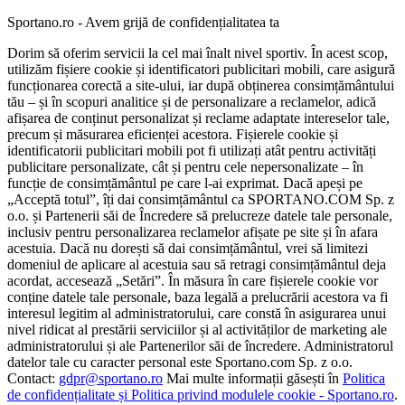
Sportano.ro - Avem grijă de confidențialitatea ta
Dorim să oferim servicii la cel mai înalt nivel sportiv. În acest scop,
utilizăm fișiere cookie și identificatori publicitari mobili, care asigură
funcționarea corectă a site-ului, iar după obținerea consimțământului
tău – și în scopuri analitice și de personalizare a reclamelor, adică
afișarea de conținut personalizat și reclame adaptate intereselor tale,
precum și măsurarea eficienței acestora. Fișierele cookie și
identificatorii publicitari mobili pot fi utilizați atât pentru activități
publicitare personalizate, cât și pentru cele nepersonalizate – în
funcție de consimțământul pe care l-ai exprimat. Dacă apeși pe
„Acceptă totul”, îți dai consimțământul ca SPORTANO.COM Sp. z
o.o. și Partenerii săi de Încredere să prelucreze datele tale personale,
inclusiv pentru personalizarea reclamelor afișate pe site și în afara
acestuia. Dacă nu dorești să dai consimțământul, vrei să limitezi
domeniul de aplicare al acestuia sau să retragi consimțământul deja
acordat, accesează „Setări”. În măsura în care fișierele cookie vor
conține datele tale personale, baza legală a prelucrării acestora va fi
interesul legitim al administratorului, care constă în asigurarea unui
nivel ridicat al prestării serviciilor și al activităților de marketing ale
administratorului și ale Partenerilor săi de încredere. Administratorul
datelor tale cu caracter personal este Sportano.com Sp. z o.o.
Contact:
gdpr@sportano.ro
Mai multe informații găsești în
Politica
de confidențialitate și Politica privind modulele cookie - Sportano.ro
.