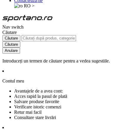
Contactează-ne
RO
>
Nav switch
Căutare
Căutare
Căutare
Anulare
Introduceți un termen de căutare pentru a vedea sugestiile.
Contul meu
Avantajele de a avea cont:
Acces rapid la pasul de plată
Salvare produse favorite
Verificare istoric comenzi
Retur mai facil
Consultare stare livrări