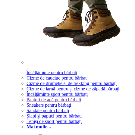
Încălțăminte pentru bărbați
Cizme de cauciuc pentru bărbat
Cizme de drumeție și de trekking pentru bărbați
Cizme de iarnă pentru și cizme de zăpadă bărbați
Încălțăminte sport pentru bărbați
Pantofi de apă pentru bărbați
Sneakers pentru bărbați
Sandale pentru bărbați
Șlapi și papuci pentru bărbați
Teniși de sport pentru bărbați
Mai multe...