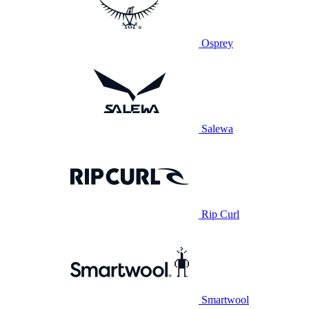
Osprey
Salewa
Rip Curl
Smartwool