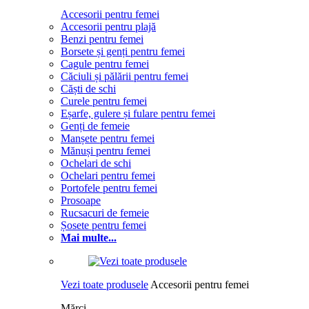
Accesorii pentru femei
Accesorii pentru plajă
Benzi pentru femei
Borsete și genți pentru femei
Cagule pentru femei
Căciuli și pălării pentru femei
Căști de schi
Curele pentru femei
Eșarfe, gulere și fulare pentru femei
Genți de femeie
Manșete pentru femei
Mănuși pentru femei
Ochelari de schi
Ochelari pentru femei
Portofele pentru femei
Prosoape
Rucsacuri de femeie
Șosete pentru femei
Mai multe...
Vezi toate produsele
Accesorii pentru femei
Mărci