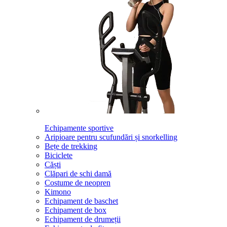
Echipamente sportive
Aripioare pentru scufundări și snorkelling
Bețe de trekking
Biciclete
Căști
Clăpari de schi damă
Costume de neopren
Kimono
Echipament de baschet
Echipament de box
Echipament de drumeții