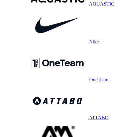
AQUASTIC
Nike
OneTeam
ATTABO