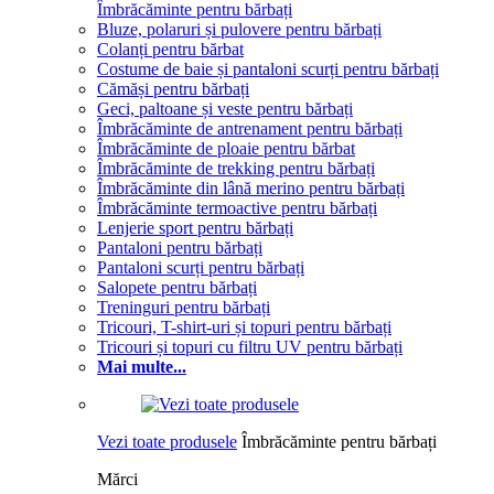
Îmbrăcăminte pentru bărbați
Bluze, polaruri și pulovere pentru bărbați
Colanți pentru bărbat
Costume de baie și pantaloni scurți pentru bărbați
Cămăși pentru bărbați
Geci, paltoane și veste pentru bărbați
Îmbrăcăminte de antrenament pentru bărbați
Îmbrăcăminte de ploaie pentru bărbat
Îmbrăcăminte de trekking pentru bărbați
Îmbrăcăminte din lână merino pentru bărbați
Îmbrăcăminte termoactive pentru bărbați
Lenjerie sport pentru bărbați
Pantaloni pentru bărbați
Pantaloni scurți pentru bărbați
Salopete pentru bărbați
Treninguri pentru bărbați
Tricouri, T-shirt-uri și topuri pentru bărbați
Tricouri și topuri cu filtru UV pentru bărbați
Mai multe...
Vezi toate produsele
Îmbrăcăminte pentru bărbați
Mărci