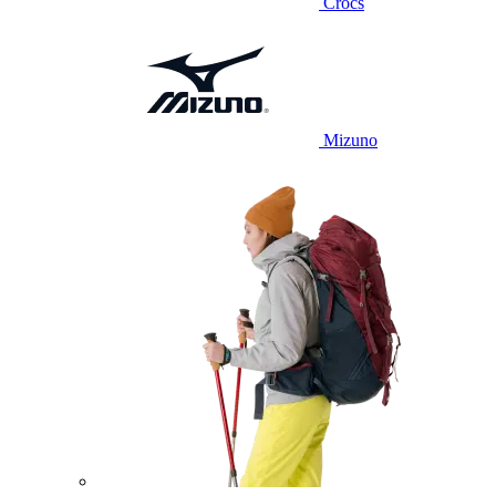
Crocs
Mizuno