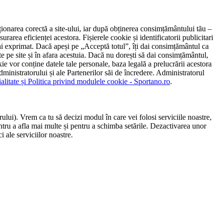
ncționarea corectă a site-ului, iar după obținerea consimțământului tău –
rarea eficienței acestora. Fișierele cookie și identificatorii publicitari
 l-ai exprimat. Dacă apeși pe „Acceptă totul”, îți dai consimțământul ca
 pe site și în afara acestuia. Dacă nu dorești să dai consimțământul,
ie vor conține datele tale personale, baza legală a prelucrării acestora
 administratorului și ale Partenerilor săi de încredere. Administratorul
ialitate și Politica privind modulele cookie - Sportano.ro
.
ului). Vrem ca tu să decizi modul în care vei folosi serviciile noastre,
entru a afla mai multe și pentru a schimba setările. Dezactivarea unor
 ale serviciilor noastre.