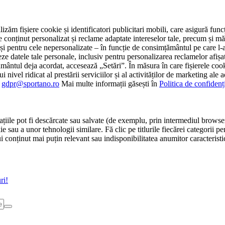
tilizăm fișiere cookie și identificatori publicitari mobili, care asigură fu
e conținut personalizat și reclame adaptate intereselor tale, precum și măsu
 cât și pentru cele nepersonalizate – în funcție de consimțământul pe care
atele tale personale, inclusiv pentru personalizarea reclamelor afișate
ământul deja acordat, accesează „Setări”. În măsura în care fișierele cook
i nivel ridicat al prestării serviciilor și al activităților de marketing ale
:
gdpr@sportano.ro
Mai multe informații găsești în
Politica de confidenț
țiile pot fi descărcate sau salvate (de exemplu, prin intermediul browser
e sau a unor tehnologii similare. Fă clic pe titlurile fiecărei categorii p
conținut mai puțin relevant sau indisponibilitatea anumitor caracteristici
ri!