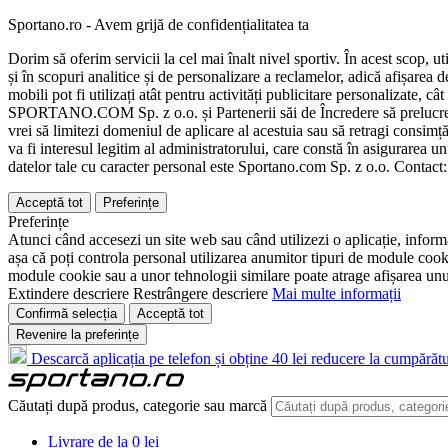
Sportano.ro - Avem grijă de confidențialitatea ta
Dorim să oferim servicii la cel mai înalt nivel sportiv. În acest scop, u
și în scopuri analitice și de personalizare a reclamelor, adică afișarea d
mobili pot fi utilizați atât pentru activități publicitare personalizate,
SPORTANO.COM Sp. z o.o. și Partenerii săi de Încredere să prelucreze d
vrei să limitezi domeniul de aplicare al acestuia sau să retragi consimț
va fi interesul legitim al administratorului, care constă în asigurarea unu
datelor tale cu caracter personal este Sportano.com Sp. z o.o. Contact
Acceptă tot
Preferințe
Preferințe
Atunci când accesezi un site web sau când utilizezi o aplicație, informa
așa că poți controla personal utilizarea anumitor tipuri de module cooki
module cookie sau a unor tehnologii similare poate atrage afișarea unui 
Extindere descriere
Restrângere descriere
Mai multe informații
Confirmă selecția
Acceptă tot
Revenire la preferințe
Descarcă aplicația pe telefon și obține 40 lei reducere la cumpărătu
Căutați după produs, categorie sau marcă
Livrare de la 0 lei