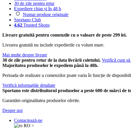
30 de zile pentru retur
Expediere chiar și în 48 h
Numai produse originale
Sportano Club
4.62
Trusted Shops
Livrare gratuită pentru comenzile cu o valoare de peste 299 lei.
Livrarea gratuită nu include expedierile cu volum mare.
Mai multe despre livrare
30 de zile pentru retur de la data livrării coletului.
Verifică cum să 
Majoritatea produselor le expediem până la 48h.
Perioada de realizare a comenzilor poate varia în funcție de disponibili
Verifică informațiile detaliate
Sportano este distribuitorul produselor a peste 600 de mărci de t
Garantăm originalitatea produselor oferite.
Despre noi
Contactează-ne
RO
>