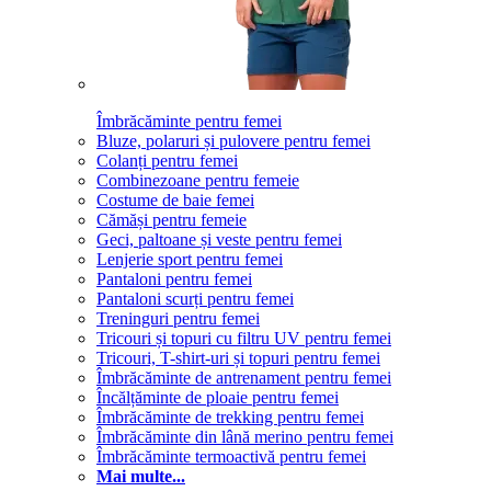
Îmbrăcăminte pentru femei
Bluze, polaruri și pulovere pentru femei
Colanți pentru femei
Combinezoane pentru femeie
Costume de baie femei
Cămăși pentru femeie
Geci, paltoane și veste pentru femei
Lenjerie sport pentru femei
Pantaloni pentru femei
Pantaloni scurți pentru femei
Treninguri pentru femei
Tricouri și topuri cu filtru UV pentru femei
Tricouri, T-shirt-uri și topuri pentru femei
Îmbrăcăminte de antrenament pentru femei
Încălțăminte de ploaie pentru femei
Îmbrăcăminte de trekking pentru femei
Îmbrăcăminte din lână merino pentru femei
Îmbrăcăminte termoactivă pentru femei
Mai multe...