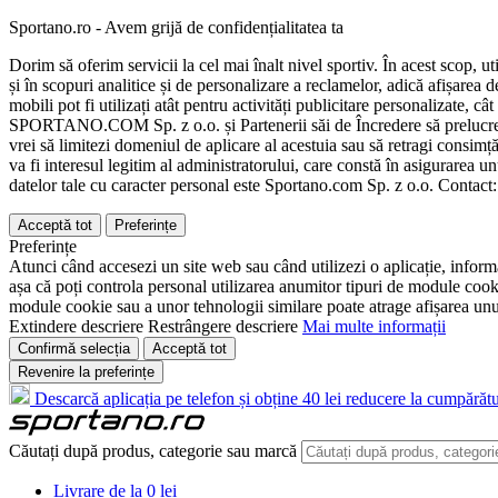
Sportano.ro - Avem grijă de confidențialitatea ta
Dorim să oferim servicii la cel mai înalt nivel sportiv. În acest scop, u
și în scopuri analitice și de personalizare a reclamelor, adică afișarea d
mobili pot fi utilizați atât pentru activități publicitare personalizate,
SPORTANO.COM Sp. z o.o. și Partenerii săi de Încredere să prelucreze d
vrei să limitezi domeniul de aplicare al acestuia sau să retragi consimț
va fi interesul legitim al administratorului, care constă în asigurarea unu
datelor tale cu caracter personal este Sportano.com Sp. z o.o. Contact
Acceptă tot
Preferințe
Preferințe
Atunci când accesezi un site web sau când utilizezi o aplicație, informa
așa că poți controla personal utilizarea anumitor tipuri de module cooki
module cookie sau a unor tehnologii similare poate atrage afișarea unui 
Extindere descriere
Restrângere descriere
Mai multe informații
Confirmă selecția
Acceptă tot
Revenire la preferințe
Descarcă aplicația pe telefon și obține 40 lei reducere la cumpărătu
Căutați după produs, categorie sau marcă
Livrare de la 0 lei