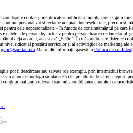
tilizăm fișiere cookie și identificatori publicitari mobili, care asigură fu
e conținut personalizat și reclame adaptate intereselor tale, precum și măsu
 cât și pentru cele nepersonalizate – în funcție de consimțământul pe care
atele tale personale, inclusiv pentru personalizarea reclamelor afișate
ământul deja acordat, accesează „Setări”. În măsura în care fișierele cook
i nivel ridicat al prestării serviciilor și al activităților de marketing ale
:
gdpr@sportano.ro
Mai multe informații găsești în
Politica de confidenț
țiile pot fi descărcate sau salvate (de exemplu, prin intermediul browser
e sau a unor tehnologii similare. Fă clic pe titlurile fiecărei categorii p
conținut mai puțin relevant sau indisponibilitatea anumitor caracteristici
ri!