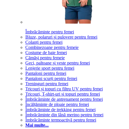
Îmbrăcăminte pentru femei
Bluze, polaruri și pulovere pentru femei
Colanți pentru femei
Combinezoane pentru femeie
Costume de baie femei
Cămăși pentru femeie
Geci, paltoane și veste pentru femei
Lenjerie sport pentru femei
Pantaloni pentru femei
Pantaloni scurți pentru femei
Treninguri pentru femei
Tricouri și topuri cu filtru UV pentru femei
Tricouri, T-shirt-uri și topuri pentru femei
Îmbrăcăminte de antrenament pentru femei
Încălțăminte de ploaie pentru femei
Îmbrăcăminte de trekking pentru femei
Îmbrăcăminte din lână merino pentru femei
Îmbrăcăminte termoactivă pentru femei
Mai multe...