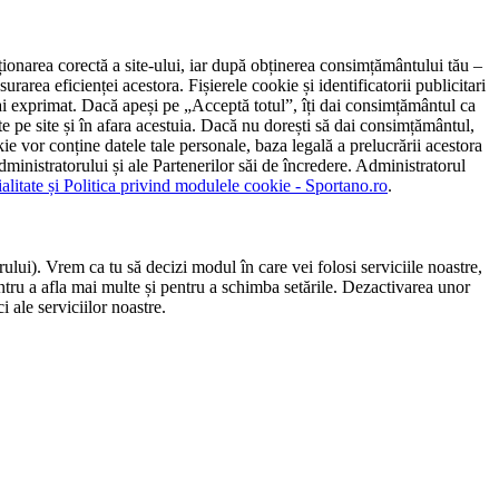
ncționarea corectă a site-ului, iar după obținerea consimțământului tău –
rarea eficienței acestora. Fișierele cookie și identificatorii publicitari
 l-ai exprimat. Dacă apeși pe „Acceptă totul”, îți dai consimțământul ca
 pe site și în afara acestuia. Dacă nu dorești să dai consimțământul,
ie vor conține datele tale personale, baza legală a prelucrării acestora
 administratorului și ale Partenerilor săi de încredere. Administratorul
ialitate și Politica privind modulele cookie - Sportano.ro
.
ului). Vrem ca tu să decizi modul în care vei folosi serviciile noastre,
entru a afla mai multe și pentru a schimba setările. Dezactivarea unor
 ale serviciilor noastre.