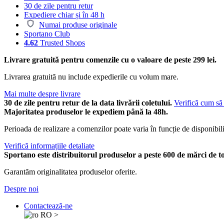
30 de zile pentru retur
Expediere chiar și în 48 h
Numai produse originale
Sportano Club
4.62
Trusted Shops
Livrare gratuită pentru comenzile cu o valoare de peste 299 lei.
Livrarea gratuită nu include expedierile cu volum mare.
Mai multe despre livrare
30 de zile pentru retur de la data livrării coletului.
Verifică cum să 
Majoritatea produselor le expediem până la 48h.
Perioada de realizare a comenzilor poate varia în funcție de disponibili
Verifică informațiile detaliate
Sportano este distribuitorul produselor a peste 600 de mărci de t
Garantăm originalitatea produselor oferite.
Despre noi
Contactează-ne
RO
>