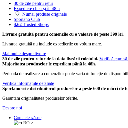
30 de zile pentru retur
Expediere chiar și în 48 h
Numai produse originale
Sportano Club
4.62
Trusted Shops
Livrare gratuită pentru comenzile cu o valoare de peste 399 lei.
Livrarea gratuită nu include expedierile cu volum mare.
Mai multe despre livrare
30 de zile pentru retur de la data livrării coletului.
Verifică cum să 
Majoritatea produselor le expediem până la 48h.
Perioada de realizare a comenzilor poate varia în funcție de disponibili
Verifică informațiile detaliate
Sportano este distribuitorul produselor a peste 600 de mărci de t
Garantăm originalitatea produselor oferite.
Despre noi
Contactează-ne
RO
>