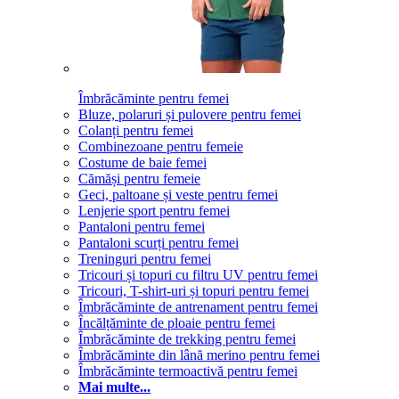
Îmbrăcăminte pentru femei
Bluze, polaruri și pulovere pentru femei
Colanți pentru femei
Combinezoane pentru femeie
Costume de baie femei
Cămăși pentru femeie
Geci, paltoane și veste pentru femei
Lenjerie sport pentru femei
Pantaloni pentru femei
Pantaloni scurți pentru femei
Treninguri pentru femei
Tricouri și topuri cu filtru UV pentru femei
Tricouri, T-shirt-uri și topuri pentru femei
Îmbrăcăminte de antrenament pentru femei
Încălțăminte de ploaie pentru femei
Îmbrăcăminte de trekking pentru femei
Îmbrăcăminte din lână merino pentru femei
Îmbrăcăminte termoactivă pentru femei
Mai multe...