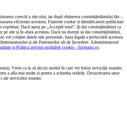
ncționarea corectă a site-ului, iar după obținerea consimțământului tău –
rarea eficienței acestora. Fișierele cookie și identificatorii publicitari
 l-ai exprimat. Dacă apeși pe „Acceptă totul”, îți dai consimțământul ca
 pe site și în afara acestuia. Dacă nu dorești să dai consimțământul,
ie vor conține datele tale personale, baza legală a prelucrării acestora
 administratorului și ale Partenerilor săi de încredere. Administratorul
ialitate și Politica privind modulele cookie - Sportano.ro
.
ului). Vrem ca tu să decizi modul în care vei folosi serviciile noastre,
entru a afla mai multe și pentru a schimba setările. Dezactivarea unor
 ale serviciilor noastre.