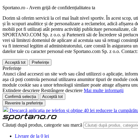
Sportano.ro - Avem grijă de confidențialitatea ta
Dorim să oferim servicii la cel mai înalt nivel sportiv. În acest scop, u
și în scopuri analitice și de personalizare a reclamelor, adică afișarea d
mobili pot fi utilizați atât pentru activități publicitare personalizate,
SPORTANO.COM Sp. z o.o. și Partenerii săi de Încredere să prelucreze d
vrei să limitezi domeniul de aplicare al acestuia sau să retragi consimț
va fi interesul legitim al administratorului, care constă în asigurarea unu
datelor tale cu caracter personal este Sportano.com Sp. z o.o. Contact
Acceptă tot
Preferințe
Preferințe
Atunci când accesezi un site web sau când utilizezi o aplicație, informa
așa că poți controla personal utilizarea anumitor tipuri de module cooki
module cookie sau a unor tehnologii similare poate atrage afișarea unui 
Extindere descriere
Restrângere descriere
Mai multe informații
Confirmă selecția
Acceptă tot
Revenire la preferințe
Descarcă aplicația pe telefon și obține 40 lei reducere la cumpărătu
Căutați după produs, categorie sau marcă
Livrare de la 0 lei