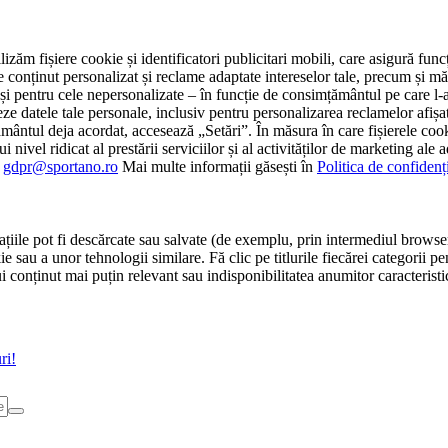
tilizăm fișiere cookie și identificatori publicitari mobili, care asigură fu
e conținut personalizat și reclame adaptate intereselor tale, precum și măsu
 cât și pentru cele nepersonalizate – în funcție de consimțământul pe care
atele tale personale, inclusiv pentru personalizarea reclamelor afișate
ământul deja acordat, accesează „Setări”. În măsura în care fișierele cook
i nivel ridicat al prestării serviciilor și al activităților de marketing ale
:
gdpr@sportano.ro
Mai multe informații găsești în
Politica de confidenț
țiile pot fi descărcate sau salvate (de exemplu, prin intermediul browser
e sau a unor tehnologii similare. Fă clic pe titlurile fiecărei categorii p
conținut mai puțin relevant sau indisponibilitatea anumitor caracteristici
ri!