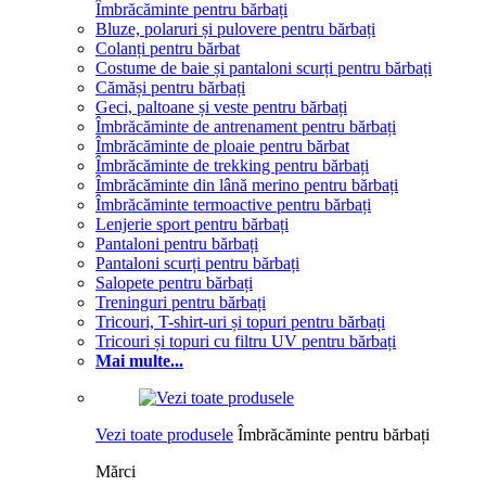
Îmbrăcăminte pentru bărbați
Bluze, polaruri și pulovere pentru bărbați
Colanți pentru bărbat
Costume de baie și pantaloni scurți pentru bărbați
Cămăși pentru bărbați
Geci, paltoane și veste pentru bărbați
Îmbrăcăminte de antrenament pentru bărbați
Îmbrăcăminte de ploaie pentru bărbat
Îmbrăcăminte de trekking pentru bărbați
Îmbrăcăminte din lână merino pentru bărbați
Îmbrăcăminte termoactive pentru bărbați
Lenjerie sport pentru bărbați
Pantaloni pentru bărbați
Pantaloni scurți pentru bărbați
Salopete pentru bărbați
Treninguri pentru bărbați
Tricouri, T-shirt-uri și topuri pentru bărbați
Tricouri și topuri cu filtru UV pentru bărbați
Mai multe...
Vezi toate produsele
Îmbrăcăminte pentru bărbați
Mărci