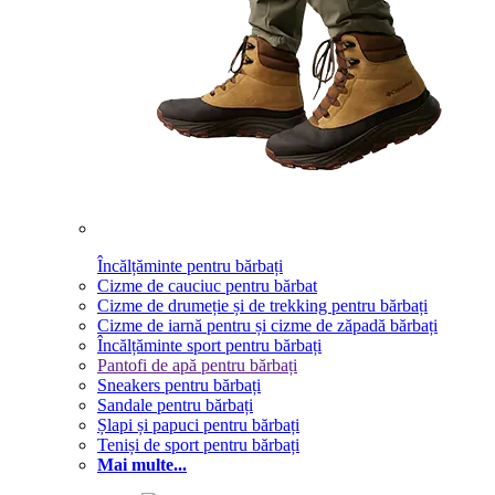
Încălțăminte pentru bărbați
Cizme de cauciuc pentru bărbat
Cizme de drumeție și de trekking pentru bărbați
Cizme de iarnă pentru și cizme de zăpadă bărbați
Încălțăminte sport pentru bărbați
Pantofi de apă pentru bărbați
Sneakers pentru bărbați
Sandale pentru bărbați
Șlapi și papuci pentru bărbați
Teniși de sport pentru bărbați
Mai multe...