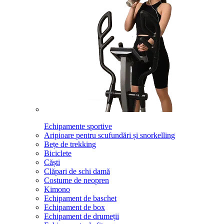
Echipamente sportive
Aripioare pentru scufundări și snorkelling
Bețe de trekking
Biciclete
Căști
Clăpari de schi damă
Costume de neopren
Kimono
Echipament de baschet
Echipament de box
Echipament de drumeții