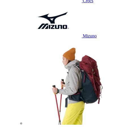
Crocs
Mizuno