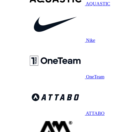
AQUASTIC
Nike
OneTeam
ATTABO