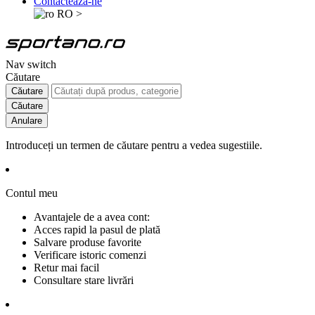
Contactează-ne
RO
>
Nav switch
Căutare
Căutare
Căutare
Anulare
Introduceți un termen de căutare pentru a vedea sugestiile.
Contul meu
Avantajele de a avea cont:
Acces rapid la pasul de plată
Salvare produse favorite
Verificare istoric comenzi
Retur mai facil
Consultare stare livrări