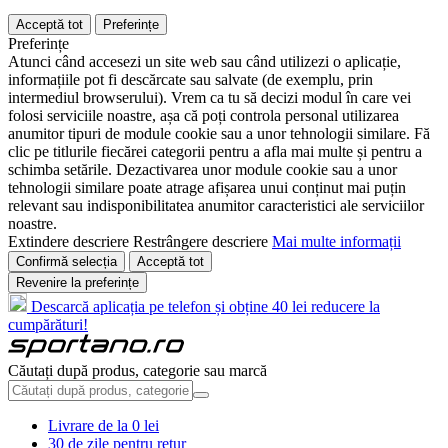
Acceptă tot
Preferințe
Preferințe
Atunci când accesezi un site web sau când utilizezi o aplicație,
informațiile pot fi descărcate sau salvate (de exemplu, prin
intermediul browserului). Vrem ca tu să decizi modul în care vei
folosi serviciile noastre, așa că poți controla personal utilizarea
anumitor tipuri de module cookie sau a unor tehnologii similare. Fă
clic pe titlurile fiecărei categorii pentru a afla mai multe și pentru a
schimba setările. Dezactivarea unor module cookie sau a unor
tehnologii similare poate atrage afișarea unui conținut mai puțin
relevant sau indisponibilitatea anumitor caracteristici ale serviciilor
noastre.
Extindere descriere
Restrângere descriere
Mai multe informații
Confirmă selecția
Acceptă tot
Revenire la preferințe
Descarcă aplicația pe telefon și obține 40 lei reducere la
cumpărături!
Căutați după produs, categorie sau marcă
Livrare de la 0 lei
30 de zile pentru retur