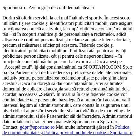
Sportano.ro - Avem grijă de confidențialitatea ta
Dorim să oferim servicii la cel mai înalt nivel sportiv. În acest scop,
utilizăm fișiere cookie și identificatori publicitari mobili, care asigură
funcționarea corectă a site-ului, iar după obținerea consimțământului
tău – și în scopuri analitice și de personalizare a reclamelor, adică
afișarea de conținut personalizat și reclame adaptate intereselor tale,
precum și măsurarea eficienței acestora. Fișierele cookie și
identificatorii publicitari mobili pot fi utilizați atât pentru activități
publicitare personalizate, cât și pentru cele nepersonalizate – în
funcție de consimțământul pe care l-ai exprimat. Dacă apeși pe
„Acceptă totul”, îți dai consimțământul ca SPORTANO.COM Sp. z
o.o. și Partenerii săi de Încredere să prelucreze datele tale personale,
inclusiv pentru personalizarea reclamelor afișate pe site și în afara
acestuia. Dacă nu dorești să dai consimțământul, vrei să limitezi
domeniul de aplicare al acestuia sau să retragi consimțământul deja
acordat, accesează „Setări”. În măsura în care fișierele cookie vor
conține datele tale personale, baza legală a prelucrării acestora va fi
interesul legitim al administratorului, care constă în asigurarea unui
nivel ridicat al prestării serviciilor și al activităților de marketing ale
administratorului și ale Partenerilor săi de încredere. Administratorul
datelor tale cu caracter personal este Sportano.com Sp. z o.o.
Contact:
gdpr@sportano.ro
Mai multe informații găsești în
Politica
de confidențialitate și Politica privind modulele cookie - Sportano.ro
.