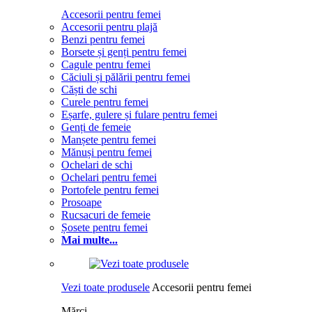
Accesorii pentru femei
Accesorii pentru plajă
Benzi pentru femei
Borsete și genți pentru femei
Cagule pentru femei
Căciuli și pălării pentru femei
Căști de schi
Curele pentru femei
Eșarfe, gulere și fulare pentru femei
Genți de femeie
Manșete pentru femei
Mănuși pentru femei
Ochelari de schi
Ochelari pentru femei
Portofele pentru femei
Prosoape
Rucsacuri de femeie
Șosete pentru femei
Mai multe...
Vezi toate produsele
Accesorii pentru femei
Mărci