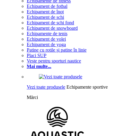
Echipamente de fitness
Echipament de fotbal
Echipament de înot
Echipament de schi
Echipament de schi fond
Echipament de snowboard
Echipamente de tenis
Echipament de volei
Echipament de yoga
Patine cu rotile și patine în linie
Placi SUP
Veste pentru sporturi nautice
Mai multe...
Vezi toate produsele
Echipamente sportive
Mărci