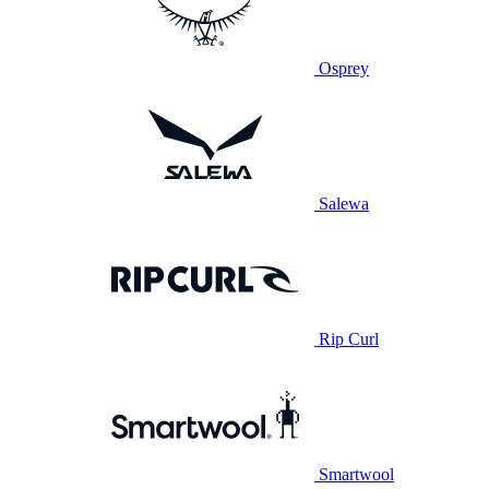
Osprey
Salewa
Rip Curl
Smartwool