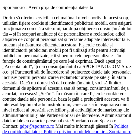
Sportano.ro - Avem grijă de confidențialitatea ta
Dorim să oferim servicii la cel mai înalt nivel sportiv. În acest scop,
utilizăm fișiere cookie și identificatori publicitari mobili, care asigură
funcționarea corectă a site-ului, iar după obținerea consimțământului
tău – și în scopuri analitice și de personalizare a reclamelor, adică
afișarea de conținut personalizat și reclame adaptate intereselor tale,
precum și măsurarea eficienței acestora. Fișierele cookie și
identificatorii publicitari mobili pot fi utilizați atât pentru activități
publicitare personalizate, cât și pentru cele nepersonalizate – în
funcție de consimțământul pe care l-ai exprimat. Dacă apeși pe
„Acceptă totul”, îți dai consimțământul ca SPORTANO.COM Sp. z
o.o. și Partenerii săi de Încredere să prelucreze datele tale personale,
inclusiv pentru personalizarea reclamelor afișate pe site și în afara
acestuia. Dacă nu dorești să dai consimțământul, vrei să limitezi
domeniul de aplicare al acestuia sau să retragi consimțământul deja
acordat, accesează „Setări”. În măsura în care fișierele cookie vor
conține datele tale personale, baza legală a prelucrării acestora va fi
interesul legitim al administratorului, care constă în asigurarea unui
nivel ridicat al prestării serviciilor și al activităților de marketing ale
administratorului și ale Partenerilor săi de încredere. Administratorul
datelor tale cu caracter personal este Sportano.com Sp. z o.o.
Contact:
gdpr@sportano.ro
Mai multe informații găsești în
Politica
de confidențialitate și Politica privind modulele cookie - Sportano.ro
.