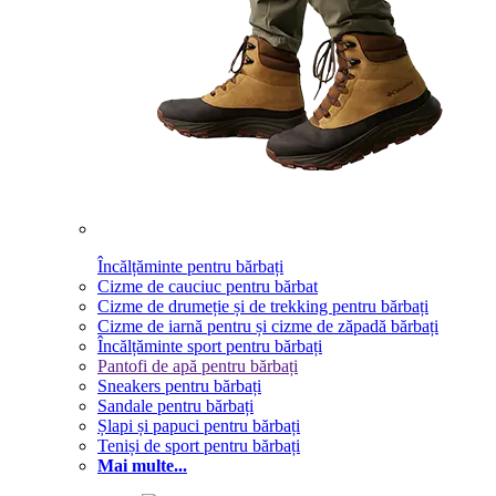
Încălțăminte pentru bărbați
Cizme de cauciuc pentru bărbat
Cizme de drumeție și de trekking pentru bărbați
Cizme de iarnă pentru și cizme de zăpadă bărbați
Încălțăminte sport pentru bărbați
Pantofi de apă pentru bărbați
Sneakers pentru bărbați
Sandale pentru bărbați
Șlapi și papuci pentru bărbați
Teniși de sport pentru bărbați
Mai multe...