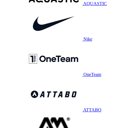
AQUASTIC
Nike
OneTeam
ATTABO