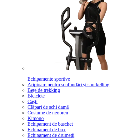
Echipamente sportive
Aripioare pentru scufundări și snorkelling
Bețe de trekking
Biciclete
Căști
Clăpari de schi damă
Costume de neopren
Kimono
Echipament de baschet
Echipament de box
Echipament de drumeții