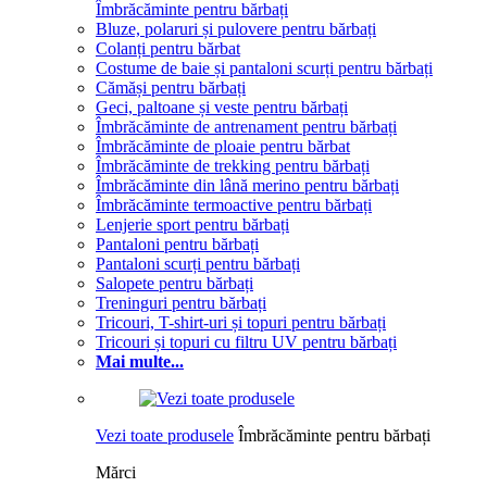
Îmbrăcăminte pentru bărbați
Bluze, polaruri și pulovere pentru bărbați
Colanți pentru bărbat
Costume de baie și pantaloni scurți pentru bărbați
Cămăși pentru bărbați
Geci, paltoane și veste pentru bărbați
Îmbrăcăminte de antrenament pentru bărbați
Îmbrăcăminte de ploaie pentru bărbat
Îmbrăcăminte de trekking pentru bărbați
Îmbrăcăminte din lână merino pentru bărbați
Îmbrăcăminte termoactive pentru bărbați
Lenjerie sport pentru bărbați
Pantaloni pentru bărbați
Pantaloni scurți pentru bărbați
Salopete pentru bărbați
Treninguri pentru bărbați
Tricouri, T-shirt-uri și topuri pentru bărbați
Tricouri și topuri cu filtru UV pentru bărbați
Mai multe...
Vezi toate produsele
Îmbrăcăminte pentru bărbați
Mărci