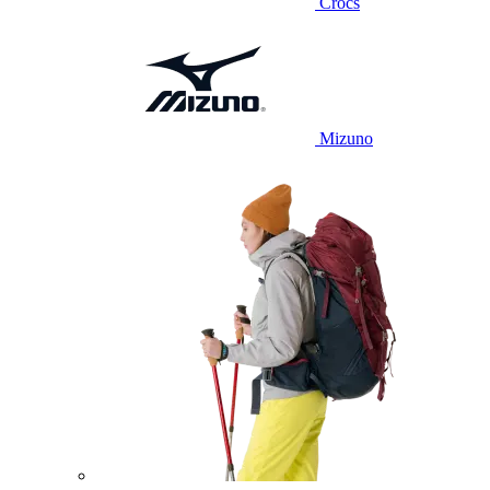
Crocs
Mizuno