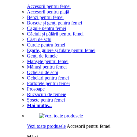
Accesorii pentru femei
Accesorii pentru plajă
Benzi pentru femei
Borsete și genți pentru femei
Cagule pentru femei
Căciuli și pălării pentru femei
Căști de schi
Curele pentru femei
Eșarfe, gulere și fulare pentru femei
Genți de femeie
Manșete pentru femei
Mănuși pentru femei
Ochelari de schi
Ochelari pentru femei
Portofele pentru femei
Prosoape
Rucsacuri de femeie
Șosete pentru femei
Mai multe...
Vezi toate produsele
Accesorii pentru femei
Mărci