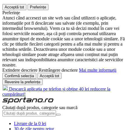
Acceptă tot
Preferințe
Preferințe
Atunci când accesezi un site web sau când utilizezi o aplicație,
informațiile pot fi descărcate sau salvate (de exemplu, prin
intermediul browserului). Vrem ca tu să decizi modul în care vei
folosi serviciile noastre, așa că poți controla personal utilizarea
anumitor tipuri de module cookie sau a unor tehnologii similare. Fă
clic pe titlurile fiecărei categorii pentru a afla mai multe și pentru a
schimba setările. Dezactivarea unor module cookie sau a unor
tehnologii similare poate atrage afișarea unui conținut mai puțin
relevant sau indisponibilitatea anumitor caracteristici ale serviciilor
noastre.
Extindere descriere
Restrângere descriere
Mai multe informații
Confirmă selecția
Acceptă tot
Revenire la preferințe
Descarcă aplicația pe telefon și obține 40 lei reducere la
cumpărături!
Căutați după produs, categorie sau marcă
Livrare de la 0 lei
30 de zile pentru retur