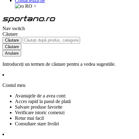
Contactează-ne
RO
>
Nav switch
Căutare
Căutare
Căutare
Anulare
Introduceți un termen de căutare pentru a vedea sugestiile.
Contul meu
Avantajele de a avea cont:
Acces rapid la pasul de plată
Salvare produse favorite
Verificare istoric comenzi
Retur mai facil
Consultare stare livrări