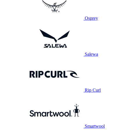
Osprey
Salewa
Rip Curl
Smartwool