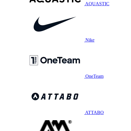
AQUASTIC
Nike
OneTeam
ATTABO