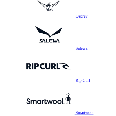
Osprey
Salewa
Rip Curl
Smartwool