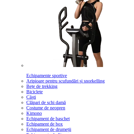
Echipamente sportive
Aripioare pentru scufundări și snorkelling
Bețe de trekking
Biciclete
Căști
Clăpari de schi damă
Costume de neopren
Kimono
Echipament de baschet
Echipament de box
Echipament de drumeții