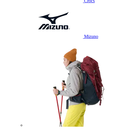
Crocs
Mizuno