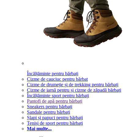
Încălțăminte pentru bărbați
Cizme de cauciuc pentru bărbat
Cizme de drumeție și de trekking pentru bărbați
Cizme de iarnă pentru și cizme de zăpadă bărbați
Încălțăminte sport pentru bărbați
Pantofi de apă pentru bărbați
Sneakers pentru bărbați
Sandale pentru bărbați
Șlapi și papuci pentru bărbați
Teniși de sport pentru bărbați
Mai multe...