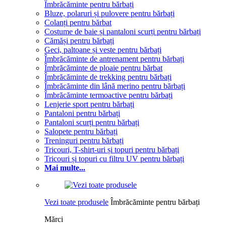
Îmbrăcăminte pentru bărbați
Bluze, polaruri și pulovere pentru bărbați
Colanți pentru bărbat
Costume de baie și pantaloni scurți pentru bărbați
Cămăși pentru bărbați
Geci, paltoane și veste pentru bărbați
Îmbrăcăminte de antrenament pentru bărbați
Îmbrăcăminte de ploaie pentru bărbat
Îmbrăcăminte de trekking pentru bărbați
Îmbrăcăminte din lână merino pentru bărbați
Îmbrăcăminte termoactive pentru bărbați
Lenjerie sport pentru bărbați
Pantaloni pentru bărbați
Pantaloni scurți pentru bărbați
Salopete pentru bărbați
Treninguri pentru bărbați
Tricouri, T-shirt-uri și topuri pentru bărbați
Tricouri și topuri cu filtru UV pentru bărbați
Mai multe...
Vezi toate produsele
Îmbrăcăminte pentru bărbați
Mărci