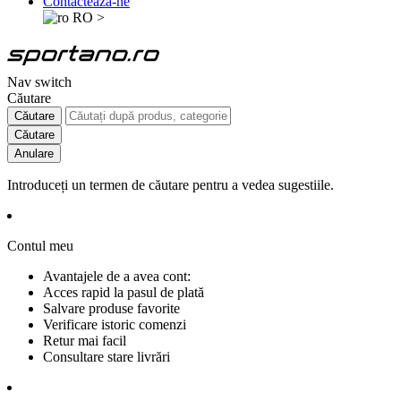
Contactează-ne
RO
>
Nav switch
Căutare
Căutare
Căutare
Anulare
Introduceți un termen de căutare pentru a vedea sugestiile.
Contul meu
Avantajele de a avea cont:
Acces rapid la pasul de plată
Salvare produse favorite
Verificare istoric comenzi
Retur mai facil
Consultare stare livrări