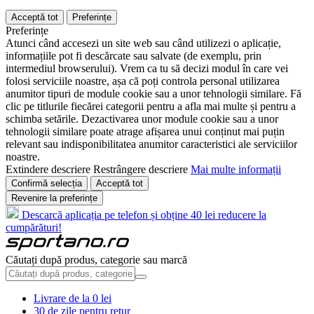
Acceptă tot
Preferințe
Preferințe
Atunci când accesezi un site web sau când utilizezi o aplicație,
informațiile pot fi descărcate sau salvate (de exemplu, prin
intermediul browserului). Vrem ca tu să decizi modul în care vei
folosi serviciile noastre, așa că poți controla personal utilizarea
anumitor tipuri de module cookie sau a unor tehnologii similare. Fă
clic pe titlurile fiecărei categorii pentru a afla mai multe și pentru a
schimba setările. Dezactivarea unor module cookie sau a unor
tehnologii similare poate atrage afișarea unui conținut mai puțin
relevant sau indisponibilitatea anumitor caracteristici ale serviciilor
noastre.
Extindere descriere
Restrângere descriere
Mai multe informații
Confirmă selecția
Acceptă tot
Revenire la preferințe
Descarcă aplicația pe telefon și obține 40 lei reducere la
cumpărături!
Căutați după produs, categorie sau marcă
Livrare de la 0 lei
30 de zile pentru retur