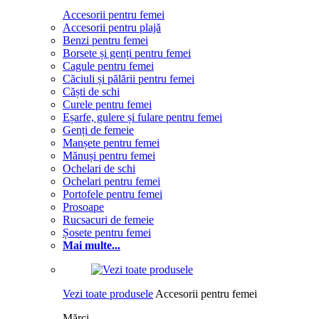
Accesorii pentru femei
Accesorii pentru plajă
Benzi pentru femei
Borsete și genți pentru femei
Cagule pentru femei
Căciuli și pălării pentru femei
Căști de schi
Curele pentru femei
Eșarfe, gulere și fulare pentru femei
Genți de femeie
Manșete pentru femei
Mănuși pentru femei
Ochelari de schi
Ochelari pentru femei
Portofele pentru femei
Prosoape
Rucsacuri de femeie
Șosete pentru femei
Mai multe...
Vezi toate produsele
Accesorii pentru femei
Mărci