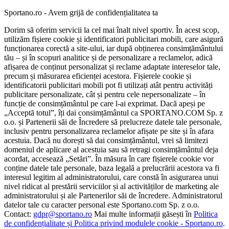
Sportano.ro - Avem grijă de confidențialitatea ta
Dorim să oferim servicii la cel mai înalt nivel sportiv. În acest scop,
utilizăm fișiere cookie și identificatori publicitari mobili, care asigură
funcționarea corectă a site-ului, iar după obținerea consimțământului
tău – și în scopuri analitice și de personalizare a reclamelor, adică
afișarea de conținut personalizat și reclame adaptate intereselor tale,
precum și măsurarea eficienței acestora. Fișierele cookie și
identificatorii publicitari mobili pot fi utilizați atât pentru activități
publicitare personalizate, cât și pentru cele nepersonalizate – în
funcție de consimțământul pe care l-ai exprimat. Dacă apeși pe
„Acceptă totul”, îți dai consimțământul ca SPORTANO.COM Sp. z
o.o. și Partenerii săi de Încredere să prelucreze datele tale personale,
inclusiv pentru personalizarea reclamelor afișate pe site și în afara
acestuia. Dacă nu dorești să dai consimțământul, vrei să limitezi
domeniul de aplicare al acestuia sau să retragi consimțământul deja
acordat, accesează „Setări”. În măsura în care fișierele cookie vor
conține datele tale personale, baza legală a prelucrării acestora va fi
interesul legitim al administratorului, care constă în asigurarea unui
nivel ridicat al prestării serviciilor și al activităților de marketing ale
administratorului și ale Partenerilor săi de încredere. Administratorul
datelor tale cu caracter personal este Sportano.com Sp. z o.o.
Contact:
gdpr@sportano.ro
Mai multe informații găsești în
Politica
de confidențialitate și Politica privind modulele cookie - Sportano.ro
.