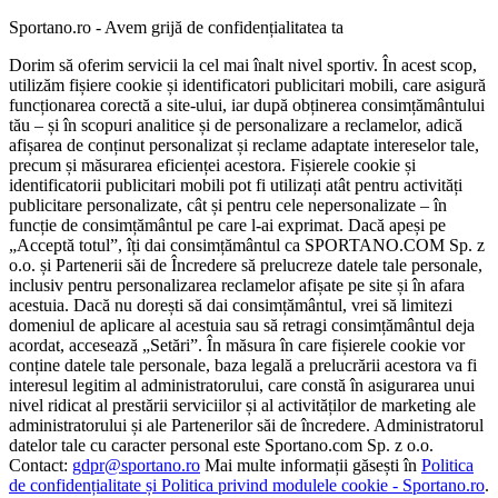
Sportano.ro - Avem grijă de confidențialitatea ta
Dorim să oferim servicii la cel mai înalt nivel sportiv. În acest scop,
utilizăm fișiere cookie și identificatori publicitari mobili, care asigură
funcționarea corectă a site-ului, iar după obținerea consimțământului
tău – și în scopuri analitice și de personalizare a reclamelor, adică
afișarea de conținut personalizat și reclame adaptate intereselor tale,
precum și măsurarea eficienței acestora. Fișierele cookie și
identificatorii publicitari mobili pot fi utilizați atât pentru activități
publicitare personalizate, cât și pentru cele nepersonalizate – în
funcție de consimțământul pe care l-ai exprimat. Dacă apeși pe
„Acceptă totul”, îți dai consimțământul ca SPORTANO.COM Sp. z
o.o. și Partenerii săi de Încredere să prelucreze datele tale personale,
inclusiv pentru personalizarea reclamelor afișate pe site și în afara
acestuia. Dacă nu dorești să dai consimțământul, vrei să limitezi
domeniul de aplicare al acestuia sau să retragi consimțământul deja
acordat, accesează „Setări”. În măsura în care fișierele cookie vor
conține datele tale personale, baza legală a prelucrării acestora va fi
interesul legitim al administratorului, care constă în asigurarea unui
nivel ridicat al prestării serviciilor și al activităților de marketing ale
administratorului și ale Partenerilor săi de încredere. Administratorul
datelor tale cu caracter personal este Sportano.com Sp. z o.o.
Contact:
gdpr@sportano.ro
Mai multe informații găsești în
Politica
de confidențialitate și Politica privind modulele cookie - Sportano.ro
.