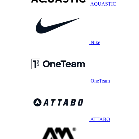
AQUASTIC
Nike
OneTeam
ATTABO