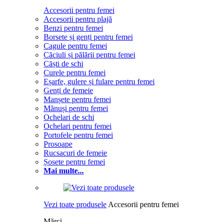
Accesorii pentru femei
Accesorii pentru plajă
Benzi pentru femei
Borsete și genți pentru femei
Cagule pentru femei
Căciuli și pălării pentru femei
Căști de schi
Curele pentru femei
Eșarfe, gulere și fulare pentru femei
Genți de femeie
Manșete pentru femei
Mănuși pentru femei
Ochelari de schi
Ochelari pentru femei
Portofele pentru femei
Prosoape
Rucsacuri de femeie
Șosete pentru femei
Mai multe...
Vezi toate produsele
Accesorii pentru femei
Mărci