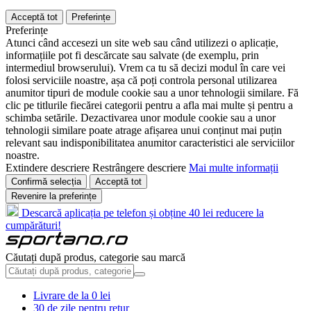
Acceptă tot
Preferințe
Preferințe
Atunci când accesezi un site web sau când utilizezi o aplicație,
informațiile pot fi descărcate sau salvate (de exemplu, prin
intermediul browserului). Vrem ca tu să decizi modul în care vei
folosi serviciile noastre, așa că poți controla personal utilizarea
anumitor tipuri de module cookie sau a unor tehnologii similare. Fă
clic pe titlurile fiecărei categorii pentru a afla mai multe și pentru a
schimba setările. Dezactivarea unor module cookie sau a unor
tehnologii similare poate atrage afișarea unui conținut mai puțin
relevant sau indisponibilitatea anumitor caracteristici ale serviciilor
noastre.
Extindere descriere
Restrângere descriere
Mai multe informații
Confirmă selecția
Acceptă tot
Revenire la preferințe
Descarcă aplicația pe telefon și obține 40 lei reducere la
cumpărături!
Căutați după produs, categorie sau marcă
Livrare de la 0 lei
30 de zile pentru retur