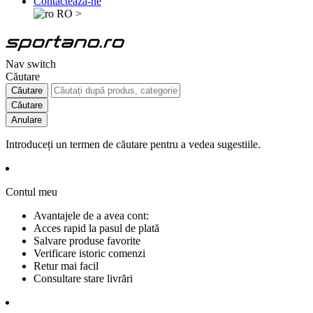
Contactează-ne
RO
>
Nav switch
Căutare
Căutare
Căutare
Anulare
Introduceți un termen de căutare pentru a vedea sugestiile.
Contul meu
Avantajele de a avea cont:
Acces rapid la pasul de plată
Salvare produse favorite
Verificare istoric comenzi
Retur mai facil
Consultare stare livrări