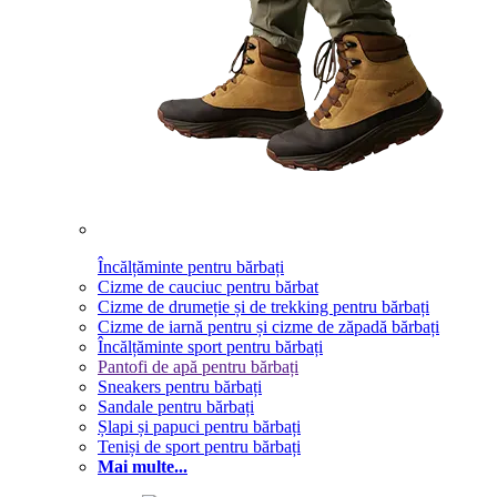
Încălțăminte pentru bărbați
Cizme de cauciuc pentru bărbat
Cizme de drumeție și de trekking pentru bărbați
Cizme de iarnă pentru și cizme de zăpadă bărbați
Încălțăminte sport pentru bărbați
Pantofi de apă pentru bărbați
Sneakers pentru bărbați
Sandale pentru bărbați
Șlapi și papuci pentru bărbați
Teniși de sport pentru bărbați
Mai multe...