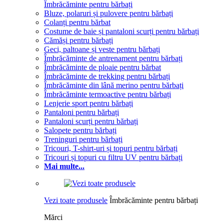
Îmbrăcăminte pentru bărbați
Bluze, polaruri și pulovere pentru bărbați
Colanți pentru bărbat
Costume de baie și pantaloni scurți pentru bărbați
Cămăși pentru bărbați
Geci, paltoane și veste pentru bărbați
Îmbrăcăminte de antrenament pentru bărbați
Îmbrăcăminte de ploaie pentru bărbat
Îmbrăcăminte de trekking pentru bărbați
Îmbrăcăminte din lână merino pentru bărbați
Îmbrăcăminte termoactive pentru bărbați
Lenjerie sport pentru bărbați
Pantaloni pentru bărbați
Pantaloni scurți pentru bărbați
Salopete pentru bărbați
Treninguri pentru bărbați
Tricouri, T-shirt-uri și topuri pentru bărbați
Tricouri și topuri cu filtru UV pentru bărbați
Mai multe...
Vezi toate produsele
Îmbrăcăminte pentru bărbați
Mărci