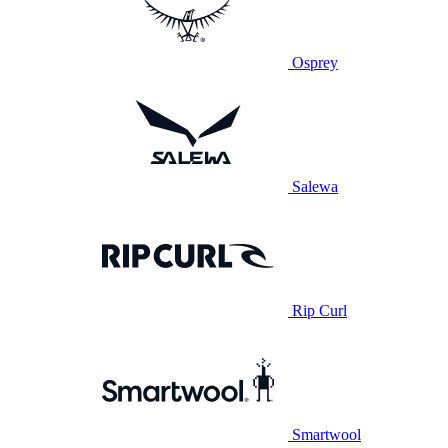
Osprey
Salewa
Rip Curl
Smartwool