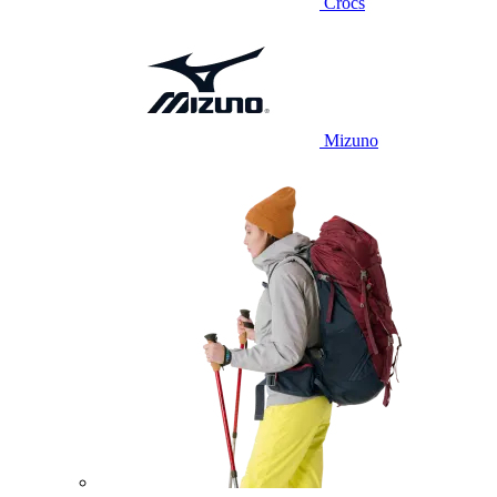
Crocs
Mizuno