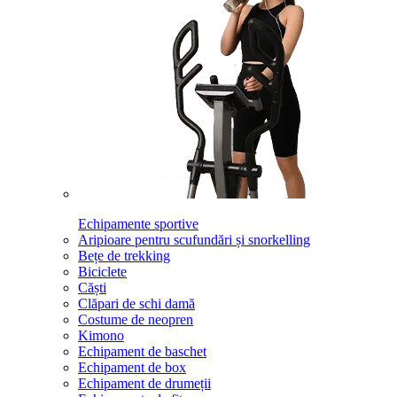
Echipamente sportive
Aripioare pentru scufundări și snorkelling
Bețe de trekking
Biciclete
Căști
Clăpari de schi damă
Costume de neopren
Kimono
Echipament de baschet
Echipament de box
Echipament de drumeții