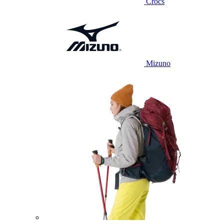
Crocs
Mizuno