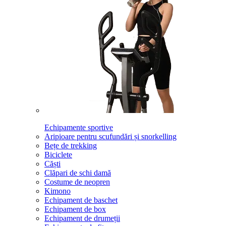
Echipamente sportive
Aripioare pentru scufundări și snorkelling
Bețe de trekking
Biciclete
Căști
Clăpari de schi damă
Costume de neopren
Kimono
Echipament de baschet
Echipament de box
Echipament de drumeții