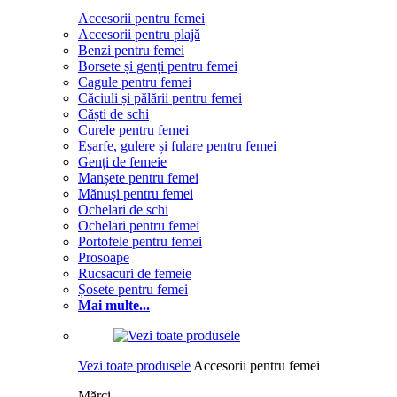
Accesorii pentru femei
Accesorii pentru plajă
Benzi pentru femei
Borsete și genți pentru femei
Cagule pentru femei
Căciuli și pălării pentru femei
Căști de schi
Curele pentru femei
Eșarfe, gulere și fulare pentru femei
Genți de femeie
Manșete pentru femei
Mănuși pentru femei
Ochelari de schi
Ochelari pentru femei
Portofele pentru femei
Prosoape
Rucsacuri de femeie
Șosete pentru femei
Mai multe...
Vezi toate produsele
Accesorii pentru femei
Mărci