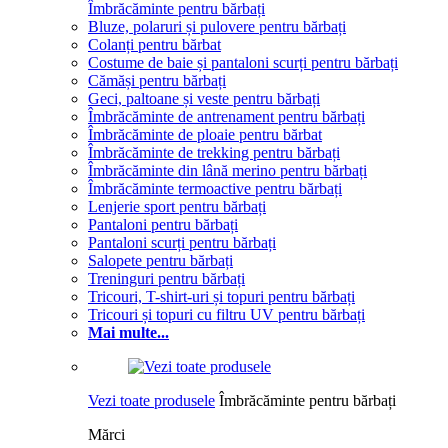
Îmbrăcăminte pentru bărbați
Bluze, polaruri și pulovere pentru bărbați
Colanți pentru bărbat
Costume de baie și pantaloni scurți pentru bărbați
Cămăși pentru bărbați
Geci, paltoane și veste pentru bărbați
Îmbrăcăminte de antrenament pentru bărbați
Îmbrăcăminte de ploaie pentru bărbat
Îmbrăcăminte de trekking pentru bărbați
Îmbrăcăminte din lână merino pentru bărbați
Îmbrăcăminte termoactive pentru bărbați
Lenjerie sport pentru bărbați
Pantaloni pentru bărbați
Pantaloni scurți pentru bărbați
Salopete pentru bărbați
Treninguri pentru bărbați
Tricouri, T-shirt-uri și topuri pentru bărbați
Tricouri și topuri cu filtru UV pentru bărbați
Mai multe...
Vezi toate produsele
Îmbrăcăminte pentru bărbați
Mărci