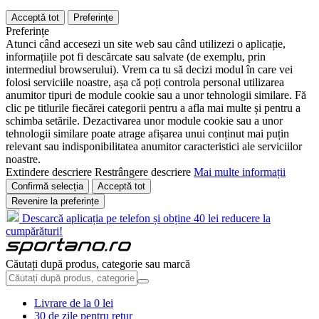
Acceptă tot
Preferințe
Preferințe
Atunci când accesezi un site web sau când utilizezi o aplicație,
informațiile pot fi descărcate sau salvate (de exemplu, prin
intermediul browserului). Vrem ca tu să decizi modul în care vei
folosi serviciile noastre, așa că poți controla personal utilizarea
anumitor tipuri de module cookie sau a unor tehnologii similare. Fă
clic pe titlurile fiecărei categorii pentru a afla mai multe și pentru a
schimba setările. Dezactivarea unor module cookie sau a unor
tehnologii similare poate atrage afișarea unui conținut mai puțin
relevant sau indisponibilitatea anumitor caracteristici ale serviciilor
noastre.
Extindere descriere
Restrângere descriere
Mai multe informații
Confirmă selecția
Acceptă tot
Revenire la preferințe
Descarcă aplicația pe telefon și obține 40 lei reducere la
cumpărături!
Căutați după produs, categorie sau marcă
Livrare de la 0 lei
30 de zile pentru retur