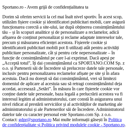
Sportano.ro - Avem grijă de confidențialitatea ta
Dorim să oferim servicii la cel mai înalt nivel sportiv. În acest scop,
utilizăm fișiere cookie și identificatori publicitari mobili, care asigură
funcționarea corectă a site-ului, iar după obținerea consimțământului
tău – și în scopuri analitice și de personalizare a reclamelor, adică
afișarea de conținut personalizat și reclame adaptate intereselor tale,
precum și măsurarea eficienței acestora. Fișierele cookie și
identificatorii publicitari mobili pot fi utilizați atât pentru activități
publicitare personalizate, cât și pentru cele nepersonalizate – în
funcție de consimțământul pe care l-ai exprimat. Dacă apeși pe
„Acceptă totul”, îți dai consimțământul ca SPORTANO.COM Sp. z
o.o. și Partenerii săi de Încredere să prelucreze datele tale personale,
inclusiv pentru personalizarea reclamelor afișate pe site și în afara
acestuia. Dacă nu dorești să dai consimțământul, vrei să limitezi
domeniul de aplicare al acestuia sau să retragi consimțământul deja
acordat, accesează „Setări”. În măsura în care fișierele cookie vor
conține datele tale personale, baza legală a prelucrării acestora va fi
interesul legitim al administratorului, care constă în asigurarea unui
nivel ridicat al prestării serviciilor și al activităților de marketing ale
administratorului și ale Partenerilor săi de încredere. Administratorul
datelor tale cu caracter personal este Sportano.com Sp. z o.o.
Contact:
gdpr@sportano.ro
Mai multe informații găsești în
Politica
de confidențialitate și Politica privind modulele cookie - Sportano.ro
.