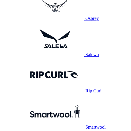
Osprey
Salewa
Rip Curl
Smartwool