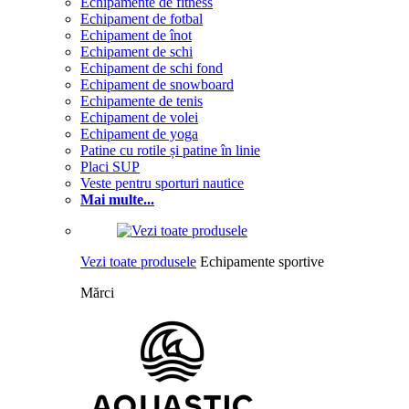
Echipamente de fitness
Echipament de fotbal
Echipament de înot
Echipament de schi
Echipament de schi fond
Echipament de snowboard
Echipamente de tenis
Echipament de volei
Echipament de yoga
Patine cu rotile și patine în linie
Placi SUP
Veste pentru sporturi nautice
Mai multe...
Vezi toate produsele
Echipamente sportive
Mărci