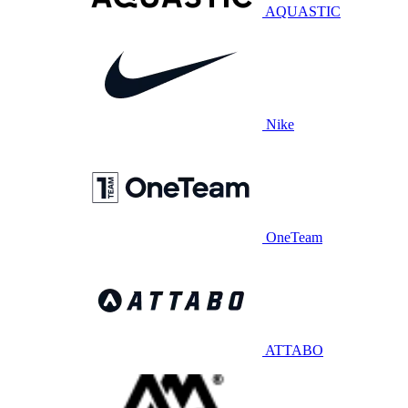
AQUASTIC
Nike
OneTeam
ATTABO