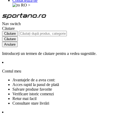
Contactează-ne
RO
>
Nav switch
Căutare
Căutare
Căutare
Anulare
Introduceți un termen de căutare pentru a vedea sugestiile.
Contul meu
Avantajele de a avea cont:
Acces rapid la pasul de plată
Salvare produse favorite
Verificare istoric comenzi
Retur mai facil
Consultare stare livrări