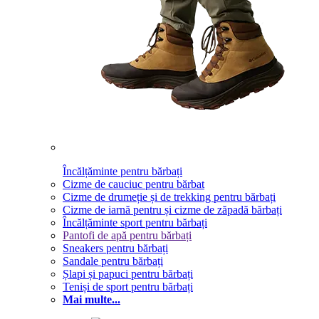
Încălțăminte pentru bărbați
Cizme de cauciuc pentru bărbat
Cizme de drumeție și de trekking pentru bărbați
Cizme de iarnă pentru și cizme de zăpadă bărbați
Încălțăminte sport pentru bărbați
Pantofi de apă pentru bărbați
Sneakers pentru bărbați
Sandale pentru bărbați
Șlapi și papuci pentru bărbați
Teniși de sport pentru bărbați
Mai multe...