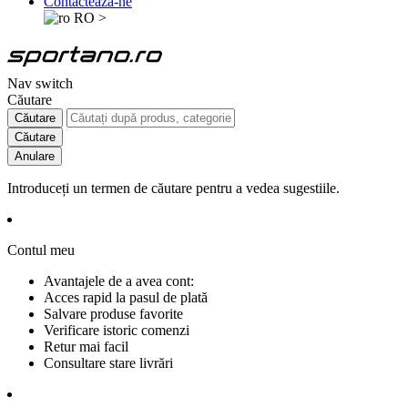
Contactează-ne
RO
>
Nav switch
Căutare
Căutare
Căutare
Anulare
Introduceți un termen de căutare pentru a vedea sugestiile.
Contul meu
Avantajele de a avea cont:
Acces rapid la pasul de plată
Salvare produse favorite
Verificare istoric comenzi
Retur mai facil
Consultare stare livrări