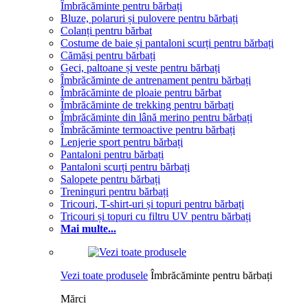
Îmbrăcăminte pentru bărbați
Bluze, polaruri și pulovere pentru bărbați
Colanți pentru bărbat
Costume de baie și pantaloni scurți pentru bărbați
Cămăși pentru bărbați
Geci, paltoane și veste pentru bărbați
Îmbrăcăminte de antrenament pentru bărbați
Îmbrăcăminte de ploaie pentru bărbat
Îmbrăcăminte de trekking pentru bărbați
Îmbrăcăminte din lână merino pentru bărbați
Îmbrăcăminte termoactive pentru bărbați
Lenjerie sport pentru bărbați
Pantaloni pentru bărbați
Pantaloni scurți pentru bărbați
Salopete pentru bărbați
Treninguri pentru bărbați
Tricouri, T-shirt-uri și topuri pentru bărbați
Tricouri și topuri cu filtru UV pentru bărbați
Mai multe...
Vezi toate produsele
Îmbrăcăminte pentru bărbați
Mărci