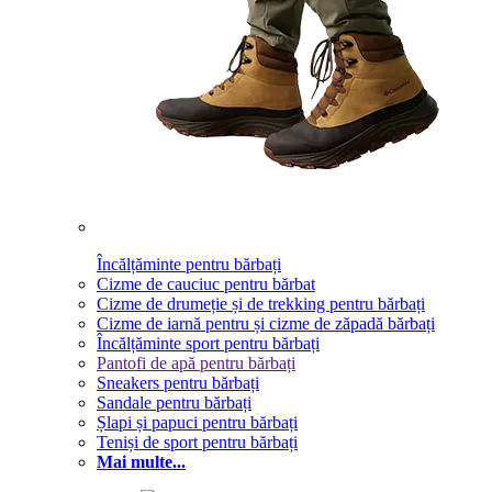
Încălțăminte pentru bărbați
Cizme de cauciuc pentru bărbat
Cizme de drumeție și de trekking pentru bărbați
Cizme de iarnă pentru și cizme de zăpadă bărbați
Încălțăminte sport pentru bărbați
Pantofi de apă pentru bărbați
Sneakers pentru bărbați
Sandale pentru bărbați
Șlapi și papuci pentru bărbați
Teniși de sport pentru bărbați
Mai multe...