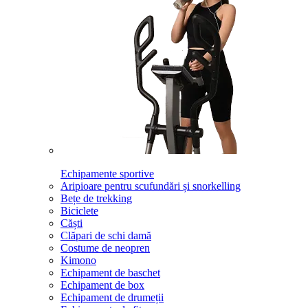
Echipamente sportive
Aripioare pentru scufundări și snorkelling
Bețe de trekking
Biciclete
Căști
Clăpari de schi damă
Costume de neopren
Kimono
Echipament de baschet
Echipament de box
Echipament de drumeții