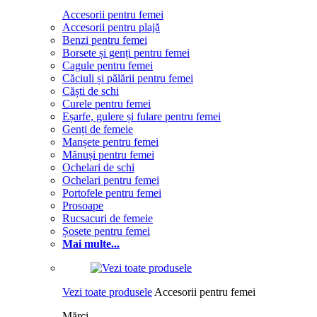
Accesorii pentru femei
Accesorii pentru plajă
Benzi pentru femei
Borsete și genți pentru femei
Cagule pentru femei
Căciuli și pălării pentru femei
Căști de schi
Curele pentru femei
Eșarfe, gulere și fulare pentru femei
Genți de femeie
Manșete pentru femei
Mănuși pentru femei
Ochelari de schi
Ochelari pentru femei
Portofele pentru femei
Prosoape
Rucsacuri de femeie
Șosete pentru femei
Mai multe...
Vezi toate produsele
Accesorii pentru femei
Mărci