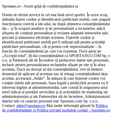
Sportano.ro - Avem grijă de confidențialitatea ta
Dorim să oferim servicii la cel mai înalt nivel sportiv. În acest scop,
utilizăm fișiere cookie și identificatori publicitari mobili, care asigură
funcționarea corectă a site-ului, iar după obținerea consimțământului
tău – și în scopuri analitice și de personalizare a reclamelor, adică
afișarea de conținut personalizat și reclame adaptate intereselor tale,
precum și măsurarea eficienței acestora. Fișierele cookie și
identificatorii publicitari mobili pot fi utilizați atât pentru activități
publicitare personalizate, cât și pentru cele nepersonalizate – în
funcție de consimțământul pe care l-ai exprimat. Dacă apeși pe
„Acceptă totul”, îți dai consimțământul ca SPORTANO.COM Sp. z
o.o. și Partenerii săi de Încredere să prelucreze datele tale personale,
inclusiv pentru personalizarea reclamelor afișate pe site și în afara
acestuia. Dacă nu dorești să dai consimțământul, vrei să limitezi
domeniul de aplicare al acestuia sau să retragi consimțământul deja
acordat, accesează „Setări”. În măsura în care fișierele cookie vor
conține datele tale personale, baza legală a prelucrării acestora va fi
interesul legitim al administratorului, care constă în asigurarea unui
nivel ridicat al prestării serviciilor și al activităților de marketing ale
administratorului și ale Partenerilor săi de încredere. Administratorul
datelor tale cu caracter personal este Sportano.com Sp. z o.o.
Contact:
gdpr@sportano.ro
Mai multe informații găsești în
Politica
de confidențialitate și Politica privind modulele cookie - Sportano.ro
.