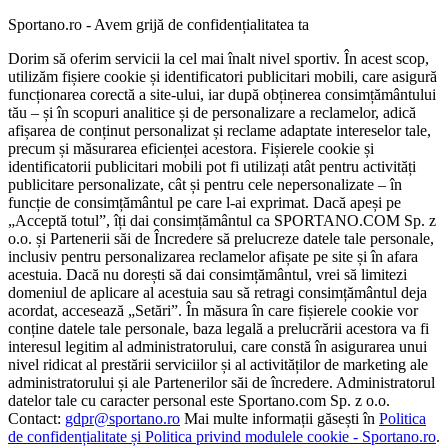
Sportano.ro - Avem grijă de confidențialitatea ta
Dorim să oferim servicii la cel mai înalt nivel sportiv. În acest scop,
utilizăm fișiere cookie și identificatori publicitari mobili, care asigură
funcționarea corectă a site-ului, iar după obținerea consimțământului
tău – și în scopuri analitice și de personalizare a reclamelor, adică
afișarea de conținut personalizat și reclame adaptate intereselor tale,
precum și măsurarea eficienței acestora. Fișierele cookie și
identificatorii publicitari mobili pot fi utilizați atât pentru activități
publicitare personalizate, cât și pentru cele nepersonalizate – în
funcție de consimțământul pe care l-ai exprimat. Dacă apeși pe
„Acceptă totul”, îți dai consimțământul ca SPORTANO.COM Sp. z
o.o. și Partenerii săi de Încredere să prelucreze datele tale personale,
inclusiv pentru personalizarea reclamelor afișate pe site și în afara
acestuia. Dacă nu dorești să dai consimțământul, vrei să limitezi
domeniul de aplicare al acestuia sau să retragi consimțământul deja
acordat, accesează „Setări”. În măsura în care fișierele cookie vor
conține datele tale personale, baza legală a prelucrării acestora va fi
interesul legitim al administratorului, care constă în asigurarea unui
nivel ridicat al prestării serviciilor și al activităților de marketing ale
administratorului și ale Partenerilor săi de încredere. Administratorul
datelor tale cu caracter personal este Sportano.com Sp. z o.o.
Contact:
gdpr@sportano.ro
Mai multe informații găsești în
Politica
de confidențialitate și Politica privind modulele cookie - Sportano.ro
.