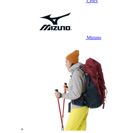
Crocs
Mizuno