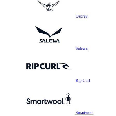
Osprey
Salewa
Rip Curl
Smartwool