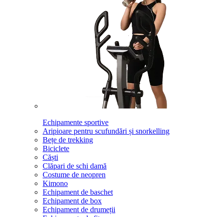
Echipamente sportive
Aripioare pentru scufundări și snorkelling
Bețe de trekking
Biciclete
Căști
Clăpari de schi damă
Costume de neopren
Kimono
Echipament de baschet
Echipament de box
Echipament de drumeții