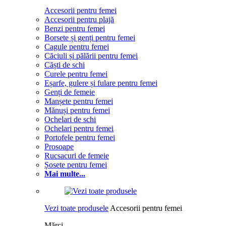
Accesorii pentru femei
Accesorii pentru plajă
Benzi pentru femei
Borsete și genți pentru femei
Cagule pentru femei
Căciuli și pălării pentru femei
Căști de schi
Curele pentru femei
Eșarfe, gulere și fulare pentru femei
Genți de femeie
Manșete pentru femei
Mănuși pentru femei
Ochelari de schi
Ochelari pentru femei
Portofele pentru femei
Prosoape
Rucsacuri de femeie
Șosete pentru femei
Mai multe...
Vezi toate produsele
Accesorii pentru femei
Mărci