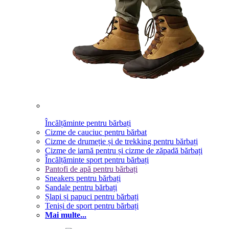
Încălțăminte pentru bărbați
Cizme de cauciuc pentru bărbat
Cizme de drumeție și de trekking pentru bărbați
Cizme de iarnă pentru și cizme de zăpadă bărbați
Încălțăminte sport pentru bărbați
Pantofi de apă pentru bărbați
Sneakers pentru bărbați
Sandale pentru bărbați
Șlapi și papuci pentru bărbați
Teniși de sport pentru bărbați
Mai multe...