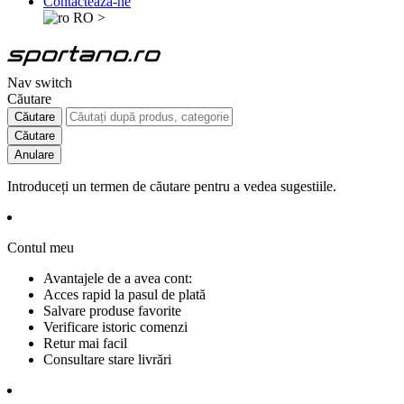
Contactează-ne
RO
>
Nav switch
Căutare
Căutare
Căutare
Anulare
Introduceți un termen de căutare pentru a vedea sugestiile.
Contul meu
Avantajele de a avea cont:
Acces rapid la pasul de plată
Salvare produse favorite
Verificare istoric comenzi
Retur mai facil
Consultare stare livrări