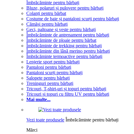
Îmbrăcăminte pentru bărbați
Bluze, polaruri și pulovere pentru bărbați
Colanți pentru bărbat
Costume de baie și pantaloni scurți pentru bărbați
Cămăși pentru bărbați
Geci, paltoane și veste pentru bărbați
Îmbrăcăminte de antrenament pentru bărbați
Îmbrăcăminte de ploaie pentru bărbat
Îmbrăcăminte de trekking pentru bărbați
Îmbrăcăminte din lână merino pentru bărbați
Îmbrăcăminte termoactive pentru bărbați
Lenjerie sport pentru bărbați
Pantaloni pentru bărbați
Pantaloni scurți pentru bărbați
Salopete pentru bărbați
Treninguri pentru bărbați
Tricouri, T-shirt-uri și topuri pentru bărbați
Tricouri și topuri cu filtru UV pentru bărbați
Mai multe...
Vezi toate produsele
Îmbrăcăminte pentru bărbați
Mărci