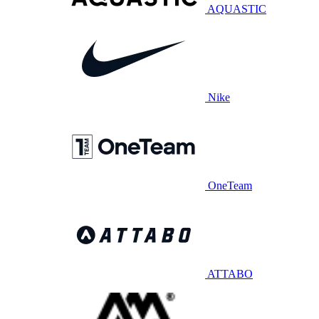
AQUASTIC
Nike
OneTeam
ATTABO