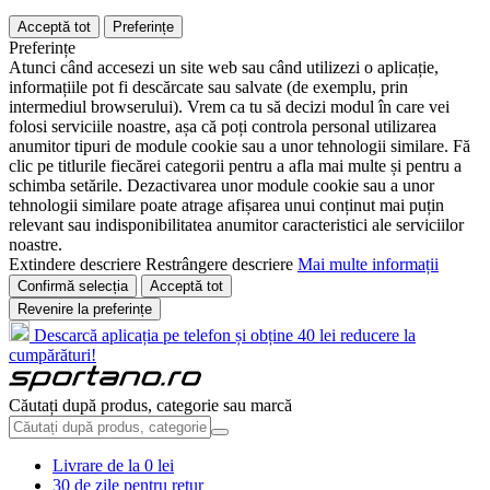
Acceptă tot
Preferințe
Preferințe
Atunci când accesezi un site web sau când utilizezi o aplicație,
informațiile pot fi descărcate sau salvate (de exemplu, prin
intermediul browserului). Vrem ca tu să decizi modul în care vei
folosi serviciile noastre, așa că poți controla personal utilizarea
anumitor tipuri de module cookie sau a unor tehnologii similare. Fă
clic pe titlurile fiecărei categorii pentru a afla mai multe și pentru a
schimba setările. Dezactivarea unor module cookie sau a unor
tehnologii similare poate atrage afișarea unui conținut mai puțin
relevant sau indisponibilitatea anumitor caracteristici ale serviciilor
noastre.
Extindere descriere
Restrângere descriere
Mai multe informații
Confirmă selecția
Acceptă tot
Revenire la preferințe
Descarcă aplicația pe telefon și obține 40 lei reducere la
cumpărături!
Căutați după produs, categorie sau marcă
Livrare de la 0 lei
30 de zile pentru retur