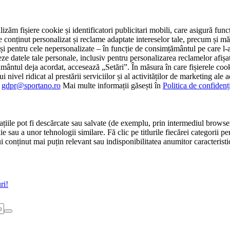
tilizăm fișiere cookie și identificatori publicitari mobili, care asigură fu
e conținut personalizat și reclame adaptate intereselor tale, precum și măsu
 cât și pentru cele nepersonalizate – în funcție de consimțământul pe care
atele tale personale, inclusiv pentru personalizarea reclamelor afișate
ământul deja acordat, accesează „Setări”. În măsura în care fișierele cook
i nivel ridicat al prestării serviciilor și al activităților de marketing ale
:
gdpr@sportano.ro
Mai multe informații găsești în
Politica de confidenț
țiile pot fi descărcate sau salvate (de exemplu, prin intermediul browser
e sau a unor tehnologii similare. Fă clic pe titlurile fiecărei categorii p
conținut mai puțin relevant sau indisponibilitatea anumitor caracteristici
ri!