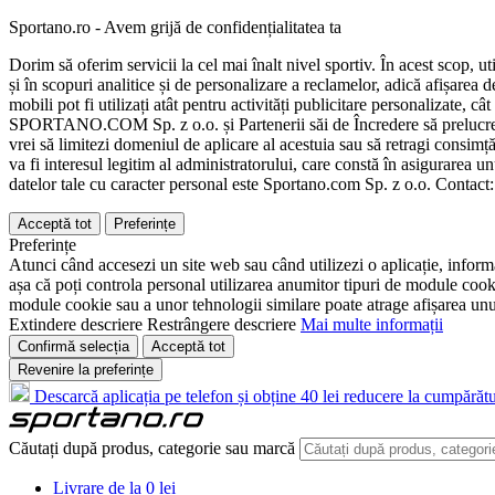
Sportano.ro - Avem grijă de confidențialitatea ta
Dorim să oferim servicii la cel mai înalt nivel sportiv. În acest scop, u
și în scopuri analitice și de personalizare a reclamelor, adică afișarea d
mobili pot fi utilizați atât pentru activități publicitare personalizate,
SPORTANO.COM Sp. z o.o. și Partenerii săi de Încredere să prelucreze d
vrei să limitezi domeniul de aplicare al acestuia sau să retragi consimț
va fi interesul legitim al administratorului, care constă în asigurarea unu
datelor tale cu caracter personal este Sportano.com Sp. z o.o. Contact
Acceptă tot
Preferințe
Preferințe
Atunci când accesezi un site web sau când utilizezi o aplicație, informa
așa că poți controla personal utilizarea anumitor tipuri de module cooki
module cookie sau a unor tehnologii similare poate atrage afișarea unui 
Extindere descriere
Restrângere descriere
Mai multe informații
Confirmă selecția
Acceptă tot
Revenire la preferințe
Descarcă aplicația pe telefon și obține 40 lei reducere la cumpărătu
Căutați după produs, categorie sau marcă
Livrare de la 0 lei