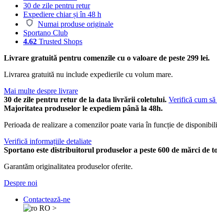
30 de zile pentru retur
Expediere chiar și în 48 h
Numai produse originale
Sportano Club
4.62
Trusted Shops
Livrare gratuită pentru comenzile cu o valoare de peste 299 lei.
Livrarea gratuită nu include expedierile cu volum mare.
Mai multe despre livrare
30 de zile pentru retur de la data livrării coletului.
Verifică cum să 
Majoritatea produselor le expediem până la 48h.
Perioada de realizare a comenzilor poate varia în funcție de disponibili
Verifică informațiile detaliate
Sportano este distribuitorul produselor a peste 600 de mărci de t
Garantăm originalitatea produselor oferite.
Despre noi
Contactează-ne
RO
>