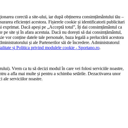
ncționarea corectă a site-ului, iar după obținerea consimțământului tău –
rarea eficienței acestora. Fișierele cookie și identificatorii publicitari
 l-ai exprimat. Dacă apeși pe „Acceptă totul”, îți dai consimțământul ca
 pe site și în afara acestuia. Dacă nu dorești să dai consimțământul,
ie vor conține datele tale personale, baza legală a prelucrării acestora
 administratorului și ale Partenerilor săi de încredere. Administratorul
ialitate și Politica privind modulele cookie - Sportano.ro
.
ului). Vrem ca tu să decizi modul în care vei folosi serviciile noastre,
entru a afla mai multe și pentru a schimba setările. Dezactivarea unor
 ale serviciilor noastre.