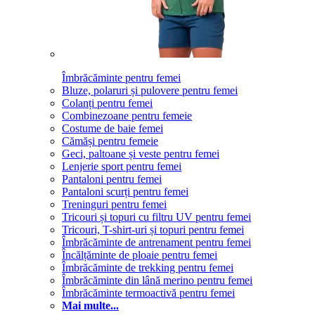
Îmbrăcăminte pentru femei
Bluze, polaruri și pulovere pentru femei
Colanți pentru femei
Combinezoane pentru femeie
Costume de baie femei
Cămăși pentru femeie
Geci, paltoane și veste pentru femei
Lenjerie sport pentru femei
Pantaloni pentru femei
Pantaloni scurți pentru femei
Treninguri pentru femei
Tricouri și topuri cu filtru UV pentru femei
Tricouri, T-shirt-uri și topuri pentru femei
Îmbrăcăminte de antrenament pentru femei
Încălțăminte de ploaie pentru femei
Îmbrăcăminte de trekking pentru femei
Îmbrăcăminte din lână merino pentru femei
Îmbrăcăminte termoactivă pentru femei
Mai multe...