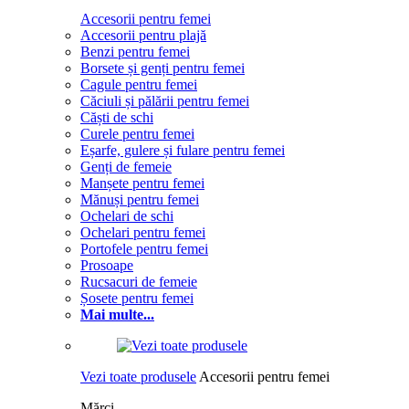
Accesorii pentru femei
Accesorii pentru plajă
Benzi pentru femei
Borsete și genți pentru femei
Cagule pentru femei
Căciuli și pălării pentru femei
Căști de schi
Curele pentru femei
Eșarfe, gulere și fulare pentru femei
Genți de femeie
Manșete pentru femei
Mănuși pentru femei
Ochelari de schi
Ochelari pentru femei
Portofele pentru femei
Prosoape
Rucsacuri de femeie
Șosete pentru femei
Mai multe...
Vezi toate produsele
Accesorii pentru femei
Mărci