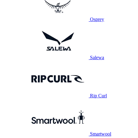
Osprey
Salewa
Rip Curl
Smartwool