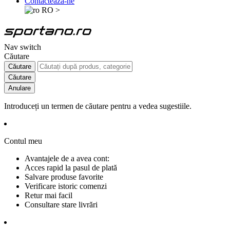
Contactează-ne
RO
>
Nav switch
Căutare
Căutare
Căutare
Anulare
Introduceți un termen de căutare pentru a vedea sugestiile.
Contul meu
Avantajele de a avea cont:
Acces rapid la pasul de plată
Salvare produse favorite
Verificare istoric comenzi
Retur mai facil
Consultare stare livrări