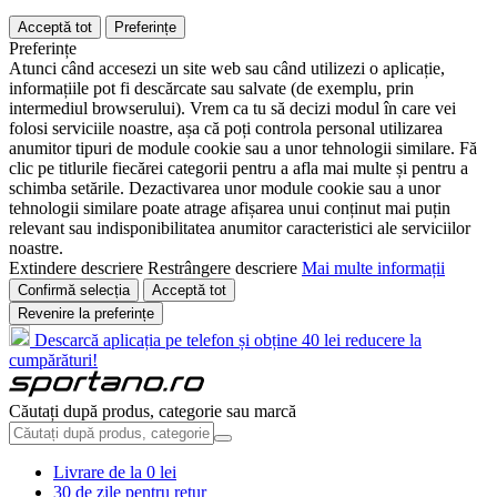
Acceptă tot
Preferințe
Preferințe
Atunci când accesezi un site web sau când utilizezi o aplicație,
informațiile pot fi descărcate sau salvate (de exemplu, prin
intermediul browserului). Vrem ca tu să decizi modul în care vei
folosi serviciile noastre, așa că poți controla personal utilizarea
anumitor tipuri de module cookie sau a unor tehnologii similare. Fă
clic pe titlurile fiecărei categorii pentru a afla mai multe și pentru a
schimba setările. Dezactivarea unor module cookie sau a unor
tehnologii similare poate atrage afișarea unui conținut mai puțin
relevant sau indisponibilitatea anumitor caracteristici ale serviciilor
noastre.
Extindere descriere
Restrângere descriere
Mai multe informații
Confirmă selecția
Acceptă tot
Revenire la preferințe
Descarcă aplicația pe telefon și obține 40 lei reducere la
cumpărături!
Căutați după produs, categorie sau marcă
Livrare de la 0 lei
30 de zile pentru retur