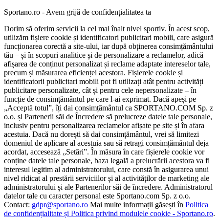
Sportano.ro - Avem grijă de confidențialitatea ta
Dorim să oferim servicii la cel mai înalt nivel sportiv. În acest scop,
utilizăm fișiere cookie și identificatori publicitari mobili, care asigură
funcționarea corectă a site-ului, iar după obținerea consimțământului
tău – și în scopuri analitice și de personalizare a reclamelor, adică
afișarea de conținut personalizat și reclame adaptate intereselor tale,
precum și măsurarea eficienței acestora. Fișierele cookie și
identificatorii publicitari mobili pot fi utilizați atât pentru activități
publicitare personalizate, cât și pentru cele nepersonalizate – în
funcție de consimțământul pe care l-ai exprimat. Dacă apeși pe
„Acceptă totul”, îți dai consimțământul ca SPORTANO.COM Sp. z
o.o. și Partenerii săi de Încredere să prelucreze datele tale personale,
inclusiv pentru personalizarea reclamelor afișate pe site și în afara
acestuia. Dacă nu dorești să dai consimțământul, vrei să limitezi
domeniul de aplicare al acestuia sau să retragi consimțământul deja
acordat, accesează „Setări”. În măsura în care fișierele cookie vor
conține datele tale personale, baza legală a prelucrării acestora va fi
interesul legitim al administratorului, care constă în asigurarea unui
nivel ridicat al prestării serviciilor și al activităților de marketing ale
administratorului și ale Partenerilor săi de încredere. Administratorul
datelor tale cu caracter personal este Sportano.com Sp. z o.o.
Contact:
gdpr@sportano.ro
Mai multe informații găsești în
Politica
de confidențialitate și Politica privind modulele cookie - Sportano.ro
.