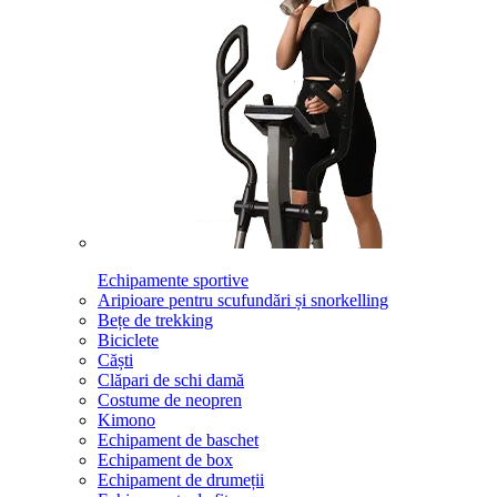
Echipamente sportive
Aripioare pentru scufundări și snorkelling
Bețe de trekking
Biciclete
Căști
Clăpari de schi damă
Costume de neopren
Kimono
Echipament de baschet
Echipament de box
Echipament de drumeții