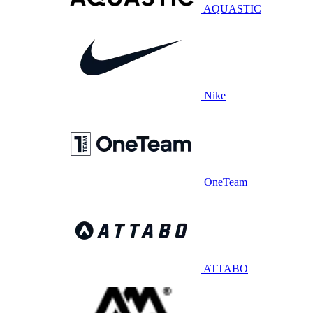
AQUASTIC
Nike
OneTeam
ATTABO