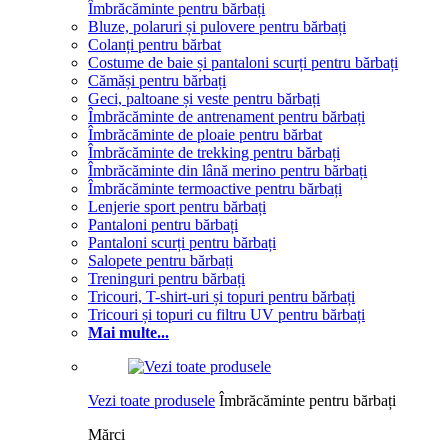
Îmbrăcăminte pentru bărbați
Bluze, polaruri și pulovere pentru bărbați
Colanți pentru bărbat
Costume de baie și pantaloni scurți pentru bărbați
Cămăși pentru bărbați
Geci, paltoane și veste pentru bărbați
Îmbrăcăminte de antrenament pentru bărbați
Îmbrăcăminte de ploaie pentru bărbat
Îmbrăcăminte de trekking pentru bărbați
Îmbrăcăminte din lână merino pentru bărbați
Îmbrăcăminte termoactive pentru bărbați
Lenjerie sport pentru bărbați
Pantaloni pentru bărbați
Pantaloni scurți pentru bărbați
Salopete pentru bărbați
Treninguri pentru bărbați
Tricouri, T-shirt-uri și topuri pentru bărbați
Tricouri și topuri cu filtru UV pentru bărbați
Mai multe...
Vezi toate produsele
Îmbrăcăminte pentru bărbați
Mărci