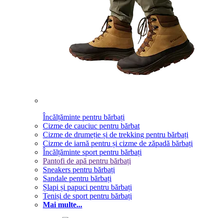
Încălțăminte pentru bărbați
Cizme de cauciuc pentru bărbat
Cizme de drumeție și de trekking pentru bărbați
Cizme de iarnă pentru și cizme de zăpadă bărbați
Încălțăminte sport pentru bărbați
Pantofi de apă pentru bărbați
Sneakers pentru bărbați
Sandale pentru bărbați
Șlapi și papuci pentru bărbați
Teniși de sport pentru bărbați
Mai multe...