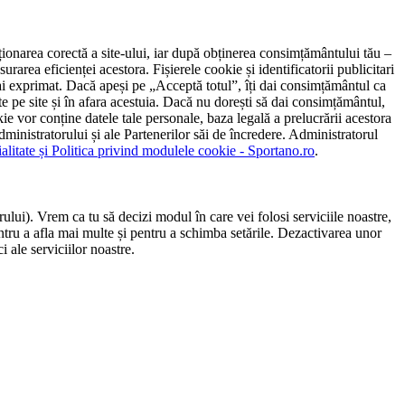
ncționarea corectă a site-ului, iar după obținerea consimțământului tău –
rarea eficienței acestora. Fișierele cookie și identificatorii publicitari
 l-ai exprimat. Dacă apeși pe „Acceptă totul”, îți dai consimțământul ca
 pe site și în afara acestuia. Dacă nu dorești să dai consimțământul,
ie vor conține datele tale personale, baza legală a prelucrării acestora
 administratorului și ale Partenerilor săi de încredere. Administratorul
ialitate și Politica privind modulele cookie - Sportano.ro
.
ului). Vrem ca tu să decizi modul în care vei folosi serviciile noastre,
entru a afla mai multe și pentru a schimba setările. Dezactivarea unor
 ale serviciilor noastre.