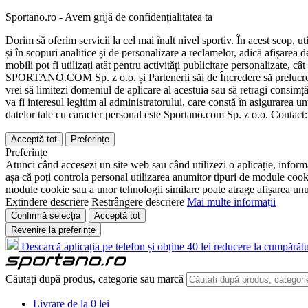
Sportano.ro - Avem grijă de confidențialitatea ta
Dorim să oferim servicii la cel mai înalt nivel sportiv. În acest scop, u
și în scopuri analitice și de personalizare a reclamelor, adică afișarea d
mobili pot fi utilizați atât pentru activități publicitare personalizate,
SPORTANO.COM Sp. z o.o. și Partenerii săi de Încredere să prelucreze d
vrei să limitezi domeniul de aplicare al acestuia sau să retragi consimț
va fi interesul legitim al administratorului, care constă în asigurarea unu
datelor tale cu caracter personal este Sportano.com Sp. z o.o. Contact
Acceptă tot
Preferințe
Preferințe
Atunci când accesezi un site web sau când utilizezi o aplicație, informa
așa că poți controla personal utilizarea anumitor tipuri de module cooki
module cookie sau a unor tehnologii similare poate atrage afișarea unui 
Extindere descriere
Restrângere descriere
Mai multe informații
Confirmă selecția
Acceptă tot
Revenire la preferințe
Descarcă aplicația pe telefon și obține 40 lei reducere la cumpărătu
Căutați după produs, categorie sau marcă
Livrare de la 0 lei