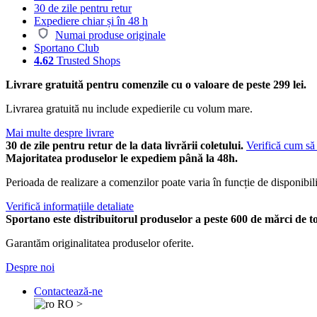
30 de zile pentru retur
Expediere chiar și în 48 h
Numai produse originale
Sportano Club
4.62
Trusted Shops
Livrare gratuită pentru comenzile cu o valoare de peste 299 lei.
Livrarea gratuită nu include expedierile cu volum mare.
Mai multe despre livrare
30 de zile pentru retur de la data livrării coletului.
Verifică cum să 
Majoritatea produselor le expediem până la 48h.
Perioada de realizare a comenzilor poate varia în funcție de disponibili
Verifică informațiile detaliate
Sportano este distribuitorul produselor a peste 600 de mărci de t
Garantăm originalitatea produselor oferite.
Despre noi
Contactează-ne
RO
>