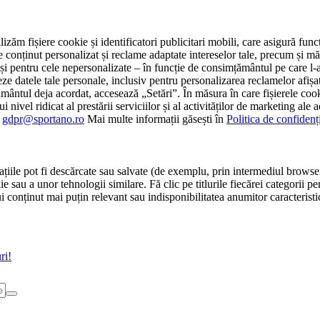
tilizăm fișiere cookie și identificatori publicitari mobili, care asigură fu
e conținut personalizat și reclame adaptate intereselor tale, precum și măsu
 cât și pentru cele nepersonalizate – în funcție de consimțământul pe care
atele tale personale, inclusiv pentru personalizarea reclamelor afișate
ământul deja acordat, accesează „Setări”. În măsura în care fișierele cook
i nivel ridicat al prestării serviciilor și al activităților de marketing ale
:
gdpr@sportano.ro
Mai multe informații găsești în
Politica de confidenț
țiile pot fi descărcate sau salvate (de exemplu, prin intermediul browser
e sau a unor tehnologii similare. Fă clic pe titlurile fiecărei categorii p
conținut mai puțin relevant sau indisponibilitatea anumitor caracteristici
ri!