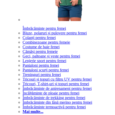
Îmbrăcăminte pentru femei
Bluze, polaruri și pulovere pentru femei
Colanți pentru femei
Combinezoane pentru femeie
Costume de baie femei
Cămăși pentru femeie
Geci, paltoane și veste pentru femei
Lenjerie sport pentru femei
Pantaloni pentru femei
Pantaloni scurți pentru femei
Treninguri pentru femei
Tricouri și topuri cu filtru UV pentru femei
Tricouri, T-shirt-uri și topuri pentru femei
Îmbrăcăminte de antrenament pentru femei
Încălțăminte de ploaie pentru femei
Îmbrăcăminte de trekking pentru femei
Îmbrăcăminte din lână merino pentru femei
Îmbrăcăminte termoactivă pentru femei
Mai multe...