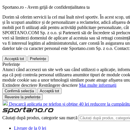
Sportano.ro - Avem grijă de confidențialitatea ta
Dorim să oferim servicii la cel mai înalt nivel sportiv. În acest scop, u
și în scopuri analitice și de personalizare a reclamelor, adică afișarea d
mobili pot fi utilizați atât pentru activități publicitare personalizate,
SPORTANO.COM Sp. z o.o. și Partenerii săi de Încredere să prelucreze d
vrei să limitezi domeniul de aplicare al acestuia sau să retragi consimț
va fi interesul legitim al administratorului, care constă în asigurarea unu
datelor tale cu caracter personal este Sportano.com Sp. z o.o. Contact
Acceptă tot
Preferințe
Preferințe
Atunci când accesezi un site web sau când utilizezi o aplicație, informa
așa că poți controla personal utilizarea anumitor tipuri de module cooki
module cookie sau a unor tehnologii similare poate atrage afișarea unui 
Extindere descriere
Restrângere descriere
Mai multe informații
Confirmă selecția
Acceptă tot
Revenire la preferințe
Descarcă aplicația pe telefon și obține 40 lei reducere la cumpărătu
Căutați după produs, categorie sau marcă
Livrare de la 0 lei