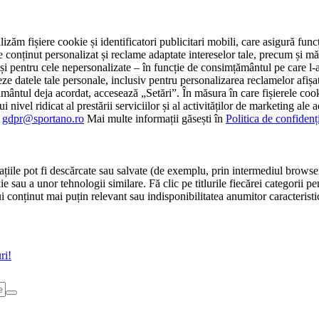
tilizăm fișiere cookie și identificatori publicitari mobili, care asigură fu
e conținut personalizat și reclame adaptate intereselor tale, precum și măsu
 cât și pentru cele nepersonalizate – în funcție de consimțământul pe care
atele tale personale, inclusiv pentru personalizarea reclamelor afișate
ământul deja acordat, accesează „Setări”. În măsura în care fișierele cook
i nivel ridicat al prestării serviciilor și al activităților de marketing ale
:
gdpr@sportano.ro
Mai multe informații găsești în
Politica de confidenț
țiile pot fi descărcate sau salvate (de exemplu, prin intermediul browser
e sau a unor tehnologii similare. Fă clic pe titlurile fiecărei categorii p
conținut mai puțin relevant sau indisponibilitatea anumitor caracteristici
ri!