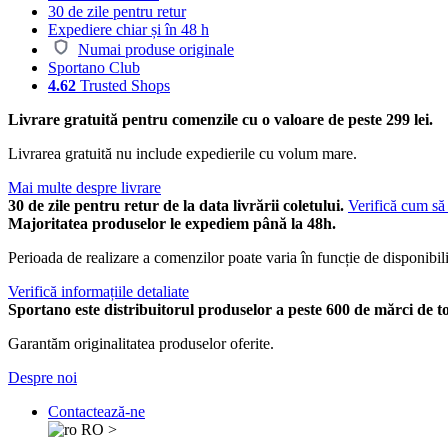
30 de zile pentru retur
Expediere chiar și în 48 h
Numai produse originale
Sportano Club
4.62
Trusted Shops
Livrare gratuită pentru comenzile cu o valoare de peste 299 lei.
Livrarea gratuită nu include expedierile cu volum mare.
Mai multe despre livrare
30 de zile pentru retur de la data livrării coletului.
Verifică cum să 
Majoritatea produselor le expediem până la 48h.
Perioada de realizare a comenzilor poate varia în funcție de disponibili
Verifică informațiile detaliate
Sportano este distribuitorul produselor a peste 600 de mărci de t
Garantăm originalitatea produselor oferite.
Despre noi
Contactează-ne
RO
>