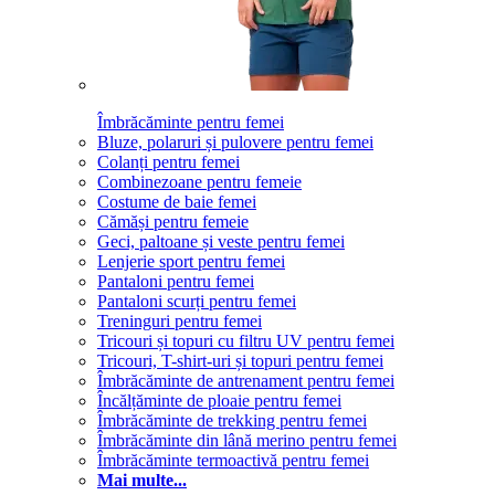
Îmbrăcăminte pentru femei
Bluze, polaruri și pulovere pentru femei
Colanți pentru femei
Combinezoane pentru femeie
Costume de baie femei
Cămăși pentru femeie
Geci, paltoane și veste pentru femei
Lenjerie sport pentru femei
Pantaloni pentru femei
Pantaloni scurți pentru femei
Treninguri pentru femei
Tricouri și topuri cu filtru UV pentru femei
Tricouri, T-shirt-uri și topuri pentru femei
Îmbrăcăminte de antrenament pentru femei
Încălțăminte de ploaie pentru femei
Îmbrăcăminte de trekking pentru femei
Îmbrăcăminte din lână merino pentru femei
Îmbrăcăminte termoactivă pentru femei
Mai multe...