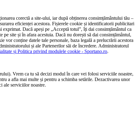
ncționarea corectă a site-ului, iar după obținerea consimțământului tău –
rarea eficienței acestora. Fișierele cookie și identificatorii publicitari
 l-ai exprimat. Dacă apeși pe „Acceptă totul”, îți dai consimțământul ca
 pe site și în afara acestuia. Dacă nu dorești să dai consimțământul,
ie vor conține datele tale personale, baza legală a prelucrării acestora
 administratorului și ale Partenerilor săi de încredere. Administratorul
ialitate și Politica privind modulele cookie - Sportano.ro
.
ului). Vrem ca tu să decizi modul în care vei folosi serviciile noastre,
entru a afla mai multe și pentru a schimba setările. Dezactivarea unor
 ale serviciilor noastre.