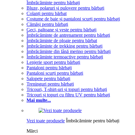
Îmbrăcăminte pentru bărbați
Bluze, polaruri și pulovere pentru bărbați
Colanți pentru bărbat
Costume de baie și pantaloni scurți pentru bărbați
Cămăși pentru bărbați
Geci, paltoane și veste pentru bărbați
Îmbrăcăminte de antrenament pentru bărbați
Îmbrăcăminte de ploaie pentru bărbat
Îmbrăcăminte de trekking pentru bărbați
Îmbrăcăminte din lână merino pentru bărbați
Îmbrăcăminte termoactive pentru bărbați
Lenjerie sport pentru bărbați
Pantaloni pentru bărbați
Pantaloni scurți pentru bărbați
Salopete pentru bărbați
Treninguri pentru bărbați
Tricouri, T-shirt-uri și topuri pentru bărbați
Tricouri și topuri cu filtru UV pentru bărbați
Mai multe...
Vezi toate produsele
Îmbrăcăminte pentru bărbați
Mărci