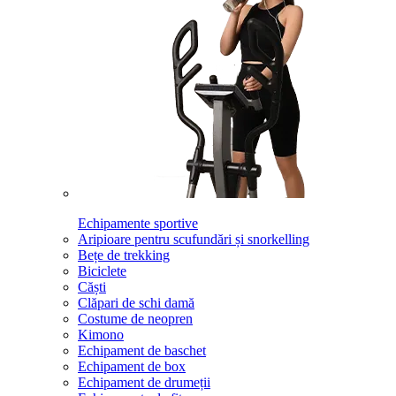
Echipamente sportive
Aripioare pentru scufundări și snorkelling
Bețe de trekking
Biciclete
Căști
Clăpari de schi damă
Costume de neopren
Kimono
Echipament de baschet
Echipament de box
Echipament de drumeții