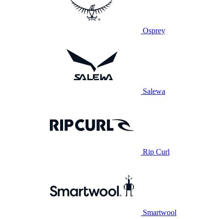
Osprey
Salewa
Rip Curl
Smartwool