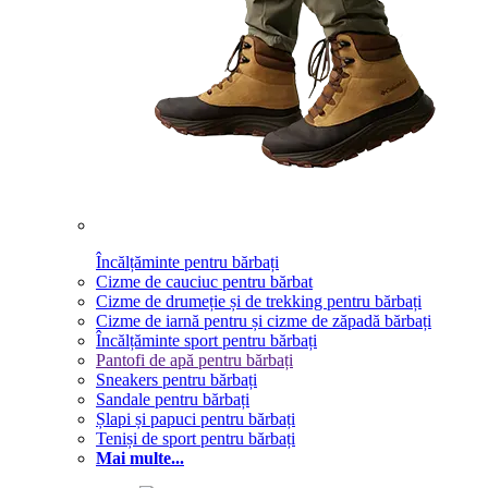
Încălțăminte pentru bărbați
Cizme de cauciuc pentru bărbat
Cizme de drumeție și de trekking pentru bărbați
Cizme de iarnă pentru și cizme de zăpadă bărbați
Încălțăminte sport pentru bărbați
Pantofi de apă pentru bărbați
Sneakers pentru bărbați
Sandale pentru bărbați
Șlapi și papuci pentru bărbați
Teniși de sport pentru bărbați
Mai multe...