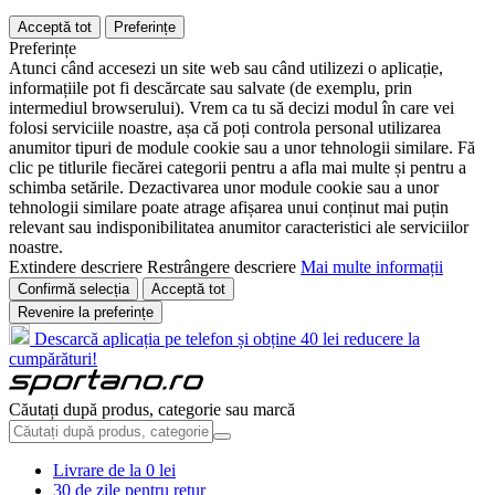
Acceptă tot
Preferințe
Preferințe
Atunci când accesezi un site web sau când utilizezi o aplicație,
informațiile pot fi descărcate sau salvate (de exemplu, prin
intermediul browserului). Vrem ca tu să decizi modul în care vei
folosi serviciile noastre, așa că poți controla personal utilizarea
anumitor tipuri de module cookie sau a unor tehnologii similare. Fă
clic pe titlurile fiecărei categorii pentru a afla mai multe și pentru a
schimba setările. Dezactivarea unor module cookie sau a unor
tehnologii similare poate atrage afișarea unui conținut mai puțin
relevant sau indisponibilitatea anumitor caracteristici ale serviciilor
noastre.
Extindere descriere
Restrângere descriere
Mai multe informații
Confirmă selecția
Acceptă tot
Revenire la preferințe
Descarcă aplicația pe telefon și obține 40 lei reducere la
cumpărături!
Căutați după produs, categorie sau marcă
Livrare de la 0 lei
30 de zile pentru retur