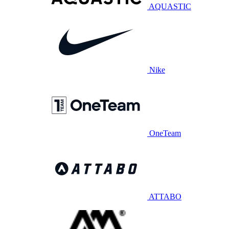
AQUASTIC
Nike
OneTeam
ATTABO