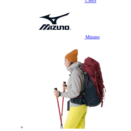
Crocs
Mizuno