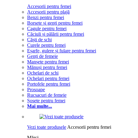
Accesorii pentru femei
Accesorii pentru plajă
Benzi pentru femei
Borsete și genți pentru femei
Cagule pentru femei
Căciuli și pălării pentru femei
Căști de schi
Curele pentru femei
Eșarfe, gulere și fulare pentru femei
Genți de femeie
Manșete pentru femei
Mănuși pentru femei
Ochelari de schi
Ochelari pentru femei
Portofele pentru femei
Prosoape
Rucsacuri de femeie
Șosete pentru femei
Mai multe...
Vezi toate produsele
Accesorii pentru femei
Mărci