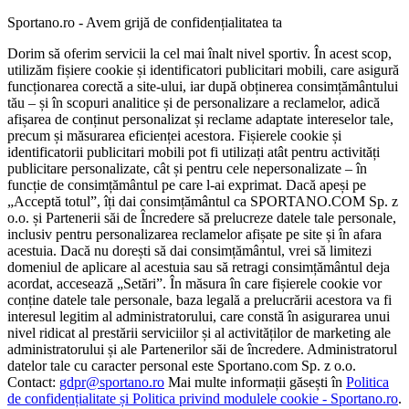
Sportano.ro - Avem grijă de confidențialitatea ta
Dorim să oferim servicii la cel mai înalt nivel sportiv. În acest scop,
utilizăm fișiere cookie și identificatori publicitari mobili, care asigură
funcționarea corectă a site-ului, iar după obținerea consimțământului
tău – și în scopuri analitice și de personalizare a reclamelor, adică
afișarea de conținut personalizat și reclame adaptate intereselor tale,
precum și măsurarea eficienței acestora. Fișierele cookie și
identificatorii publicitari mobili pot fi utilizați atât pentru activități
publicitare personalizate, cât și pentru cele nepersonalizate – în
funcție de consimțământul pe care l-ai exprimat. Dacă apeși pe
„Acceptă totul”, îți dai consimțământul ca SPORTANO.COM Sp. z
o.o. și Partenerii săi de Încredere să prelucreze datele tale personale,
inclusiv pentru personalizarea reclamelor afișate pe site și în afara
acestuia. Dacă nu dorești să dai consimțământul, vrei să limitezi
domeniul de aplicare al acestuia sau să retragi consimțământul deja
acordat, accesează „Setări”. În măsura în care fișierele cookie vor
conține datele tale personale, baza legală a prelucrării acestora va fi
interesul legitim al administratorului, care constă în asigurarea unui
nivel ridicat al prestării serviciilor și al activităților de marketing ale
administratorului și ale Partenerilor săi de încredere. Administratorul
datelor tale cu caracter personal este Sportano.com Sp. z o.o.
Contact:
gdpr@sportano.ro
Mai multe informații găsești în
Politica
de confidențialitate și Politica privind modulele cookie - Sportano.ro
.