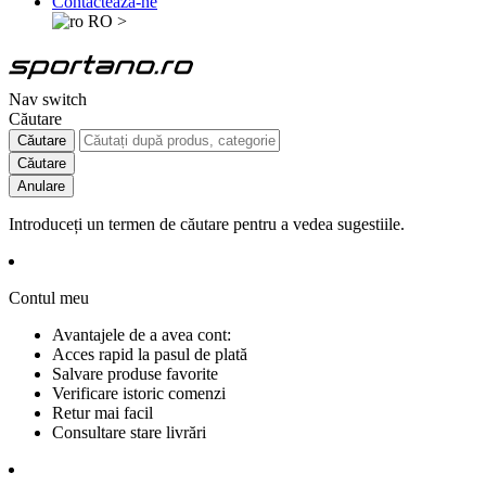
Contactează-ne
RO
>
Nav switch
Căutare
Căutare
Căutare
Anulare
Introduceți un termen de căutare pentru a vedea sugestiile.
Contul meu
Avantajele de a avea cont:
Acces rapid la pasul de plată
Salvare produse favorite
Verificare istoric comenzi
Retur mai facil
Consultare stare livrări