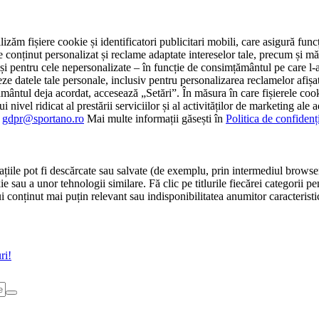
tilizăm fișiere cookie și identificatori publicitari mobili, care asigură fu
e conținut personalizat și reclame adaptate intereselor tale, precum și măsu
 cât și pentru cele nepersonalizate – în funcție de consimțământul pe care
atele tale personale, inclusiv pentru personalizarea reclamelor afișate
ământul deja acordat, accesează „Setări”. În măsura în care fișierele cook
i nivel ridicat al prestării serviciilor și al activităților de marketing ale
:
gdpr@sportano.ro
Mai multe informații găsești în
Politica de confidenț
țiile pot fi descărcate sau salvate (de exemplu, prin intermediul browser
e sau a unor tehnologii similare. Fă clic pe titlurile fiecărei categorii p
conținut mai puțin relevant sau indisponibilitatea anumitor caracteristici
ri!