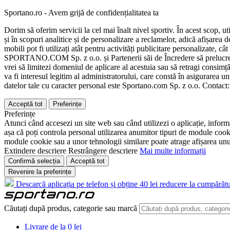
Sportano.ro - Avem grijă de confidențialitatea ta
Dorim să oferim servicii la cel mai înalt nivel sportiv. În acest scop, u
și în scopuri analitice și de personalizare a reclamelor, adică afișarea d
mobili pot fi utilizați atât pentru activități publicitare personalizate,
SPORTANO.COM Sp. z o.o. și Partenerii săi de Încredere să prelucreze d
vrei să limitezi domeniul de aplicare al acestuia sau să retragi consimț
va fi interesul legitim al administratorului, care constă în asigurarea unu
datelor tale cu caracter personal este Sportano.com Sp. z o.o. Contact
Acceptă tot
Preferințe
Preferințe
Atunci când accesezi un site web sau când utilizezi o aplicație, informa
așa că poți controla personal utilizarea anumitor tipuri de module cooki
module cookie sau a unor tehnologii similare poate atrage afișarea unui 
Extindere descriere
Restrângere descriere
Mai multe informații
Confirmă selecția
Acceptă tot
Revenire la preferințe
Descarcă aplicația pe telefon și obține 40 lei reducere la cumpărătu
Căutați după produs, categorie sau marcă
Livrare de la 0 lei