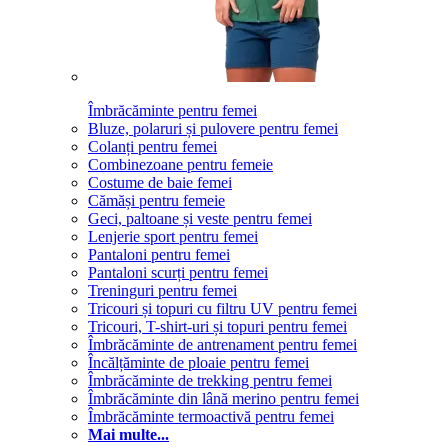
Îmbrăcăminte pentru femei
Bluze, polaruri și pulovere pentru femei
Colanți pentru femei
Combinezoane pentru femeie
Costume de baie femei
Cămăși pentru femeie
Geci, paltoane și veste pentru femei
Lenjerie sport pentru femei
Pantaloni pentru femei
Pantaloni scurți pentru femei
Treninguri pentru femei
Tricouri și topuri cu filtru UV pentru femei
Tricouri, T-shirt-uri și topuri pentru femei
Îmbrăcăminte de antrenament pentru femei
Încălțăminte de ploaie pentru femei
Îmbrăcăminte de trekking pentru femei
Îmbrăcăminte din lână merino pentru femei
Îmbrăcăminte termoactivă pentru femei
Mai multe...