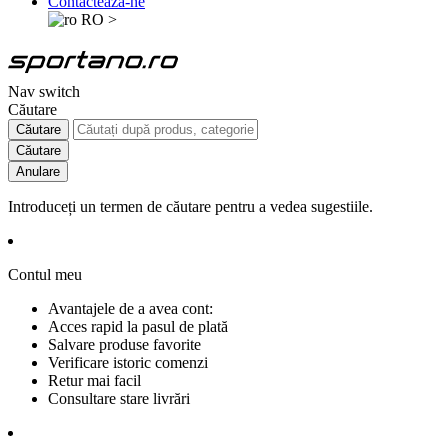
Contactează-ne
RO
>
Nav switch
Căutare
Căutare
Căutare
Anulare
Introduceți un termen de căutare pentru a vedea sugestiile.
Contul meu
Avantajele de a avea cont:
Acces rapid la pasul de plată
Salvare produse favorite
Verificare istoric comenzi
Retur mai facil
Consultare stare livrări