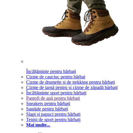
Încălțăminte pentru bărbați
Cizme de cauciuc pentru bărbat
Cizme de drumeție și de trekking pentru bărbați
Cizme de iarnă pentru și cizme de zăpadă bărbați
Încălțăminte sport pentru bărbați
Pantofi de apă pentru bărbați
Sneakers pentru bărbați
Sandale pentru bărbați
Șlapi și papuci pentru bărbați
Teniși de sport pentru bărbați
Mai multe...