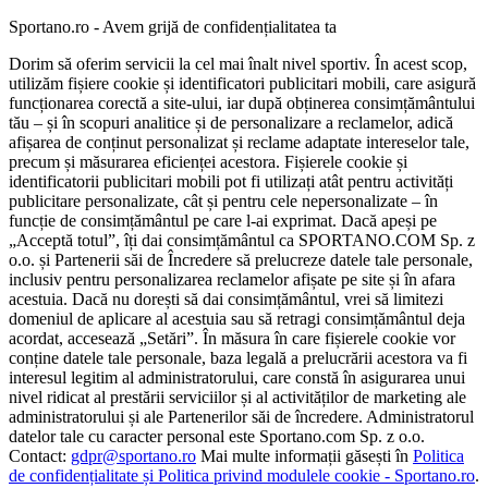
Sportano.ro - Avem grijă de confidențialitatea ta
Dorim să oferim servicii la cel mai înalt nivel sportiv. În acest scop,
utilizăm fișiere cookie și identificatori publicitari mobili, care asigură
funcționarea corectă a site-ului, iar după obținerea consimțământului
tău – și în scopuri analitice și de personalizare a reclamelor, adică
afișarea de conținut personalizat și reclame adaptate intereselor tale,
precum și măsurarea eficienței acestora. Fișierele cookie și
identificatorii publicitari mobili pot fi utilizați atât pentru activități
publicitare personalizate, cât și pentru cele nepersonalizate – în
funcție de consimțământul pe care l-ai exprimat. Dacă apeși pe
„Acceptă totul”, îți dai consimțământul ca SPORTANO.COM Sp. z
o.o. și Partenerii săi de Încredere să prelucreze datele tale personale,
inclusiv pentru personalizarea reclamelor afișate pe site și în afara
acestuia. Dacă nu dorești să dai consimțământul, vrei să limitezi
domeniul de aplicare al acestuia sau să retragi consimțământul deja
acordat, accesează „Setări”. În măsura în care fișierele cookie vor
conține datele tale personale, baza legală a prelucrării acestora va fi
interesul legitim al administratorului, care constă în asigurarea unui
nivel ridicat al prestării serviciilor și al activităților de marketing ale
administratorului și ale Partenerilor săi de încredere. Administratorul
datelor tale cu caracter personal este Sportano.com Sp. z o.o.
Contact:
gdpr@sportano.ro
Mai multe informații găsești în
Politica
de confidențialitate și Politica privind modulele cookie - Sportano.ro
.