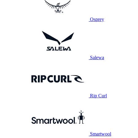
Osprey
Salewa
Rip Curl
Smartwool