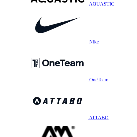
AQUASTIC
Nike
OneTeam
ATTABO