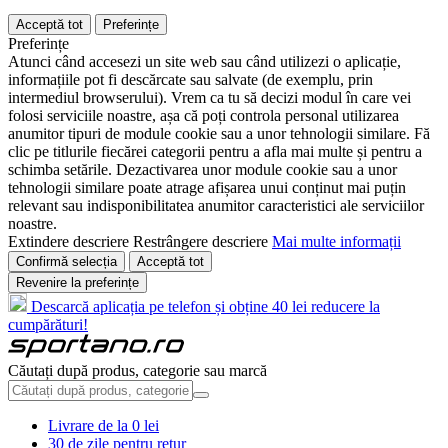
Acceptă tot
Preferințe
Preferințe
Atunci când accesezi un site web sau când utilizezi o aplicație,
informațiile pot fi descărcate sau salvate (de exemplu, prin
intermediul browserului). Vrem ca tu să decizi modul în care vei
folosi serviciile noastre, așa că poți controla personal utilizarea
anumitor tipuri de module cookie sau a unor tehnologii similare. Fă
clic pe titlurile fiecărei categorii pentru a afla mai multe și pentru a
schimba setările. Dezactivarea unor module cookie sau a unor
tehnologii similare poate atrage afișarea unui conținut mai puțin
relevant sau indisponibilitatea anumitor caracteristici ale serviciilor
noastre.
Extindere descriere
Restrângere descriere
Mai multe informații
Confirmă selecția
Acceptă tot
Revenire la preferințe
Descarcă aplicația pe telefon și obține 40 lei reducere la
cumpărături!
Căutați după produs, categorie sau marcă
Livrare de la 0 lei
30 de zile pentru retur