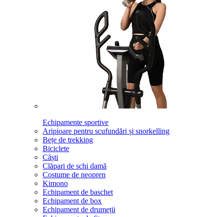
Echipamente sportive
Aripioare pentru scufundări și snorkelling
Bețe de trekking
Biciclete
Căști
Clăpari de schi damă
Costume de neopren
Kimono
Echipament de baschet
Echipament de box
Echipament de drumeții