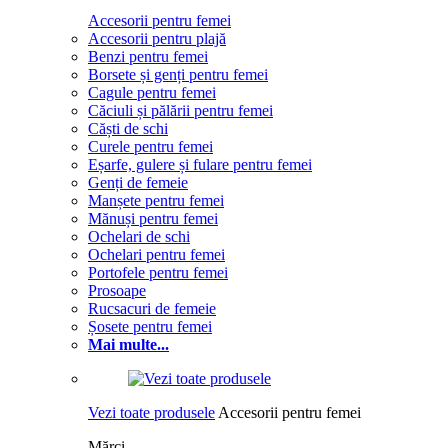
Accesorii pentru femei
Accesorii pentru plajă
Benzi pentru femei
Borsete și genți pentru femei
Cagule pentru femei
Căciuli și pălării pentru femei
Căști de schi
Curele pentru femei
Eșarfe, gulere și fulare pentru femei
Genți de femeie
Manșete pentru femei
Mănuși pentru femei
Ochelari de schi
Ochelari pentru femei
Portofele pentru femei
Prosoape
Rucsacuri de femeie
Șosete pentru femei
Mai multe...
Vezi toate produsele
Accesorii pentru femei
Mărci