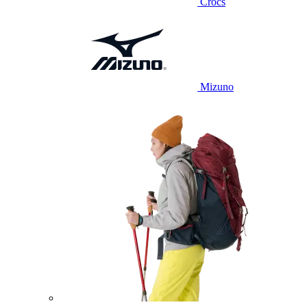
Crocs
Mizuno