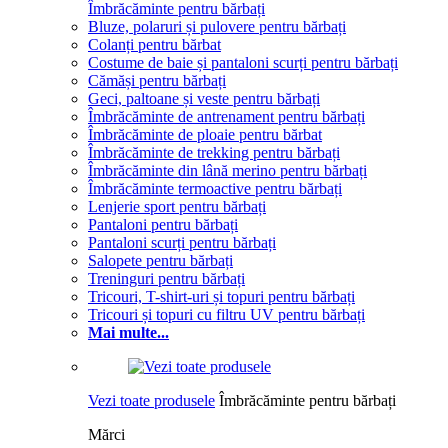
Îmbrăcăminte pentru bărbați
Bluze, polaruri și pulovere pentru bărbați
Colanți pentru bărbat
Costume de baie și pantaloni scurți pentru bărbați
Cămăși pentru bărbați
Geci, paltoane și veste pentru bărbați
Îmbrăcăminte de antrenament pentru bărbați
Îmbrăcăminte de ploaie pentru bărbat
Îmbrăcăminte de trekking pentru bărbați
Îmbrăcăminte din lână merino pentru bărbați
Îmbrăcăminte termoactive pentru bărbați
Lenjerie sport pentru bărbați
Pantaloni pentru bărbați
Pantaloni scurți pentru bărbați
Salopete pentru bărbați
Treninguri pentru bărbați
Tricouri, T-shirt-uri și topuri pentru bărbați
Tricouri și topuri cu filtru UV pentru bărbați
Mai multe...
Vezi toate produsele
Îmbrăcăminte pentru bărbați
Mărci