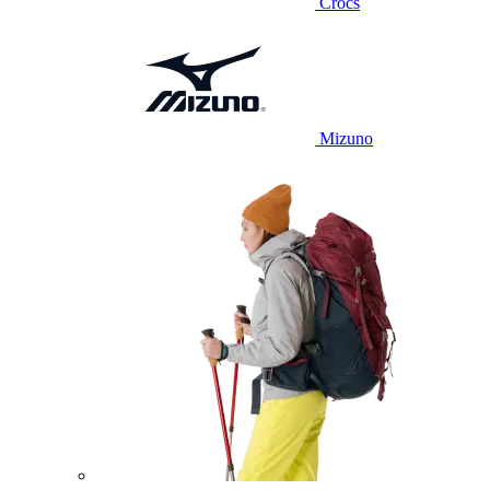
Crocs
Mizuno