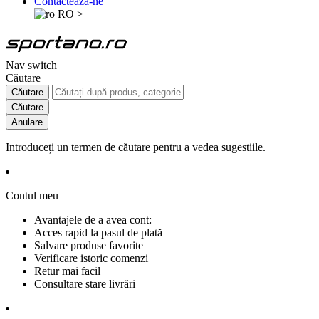
Contactează-ne
RO
>
Nav switch
Căutare
Căutare
Căutare
Anulare
Introduceți un termen de căutare pentru a vedea sugestiile.
Contul meu
Avantajele de a avea cont:
Acces rapid la pasul de plată
Salvare produse favorite
Verificare istoric comenzi
Retur mai facil
Consultare stare livrări