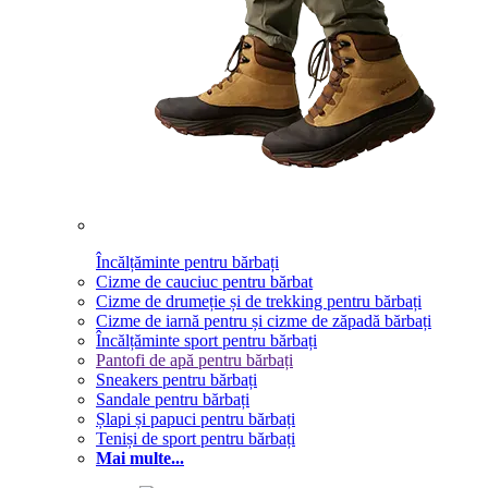
Încălțăminte pentru bărbați
Cizme de cauciuc pentru bărbat
Cizme de drumeție și de trekking pentru bărbați
Cizme de iarnă pentru și cizme de zăpadă bărbați
Încălțăminte sport pentru bărbați
Pantofi de apă pentru bărbați
Sneakers pentru bărbați
Sandale pentru bărbați
Șlapi și papuci pentru bărbați
Teniși de sport pentru bărbați
Mai multe...