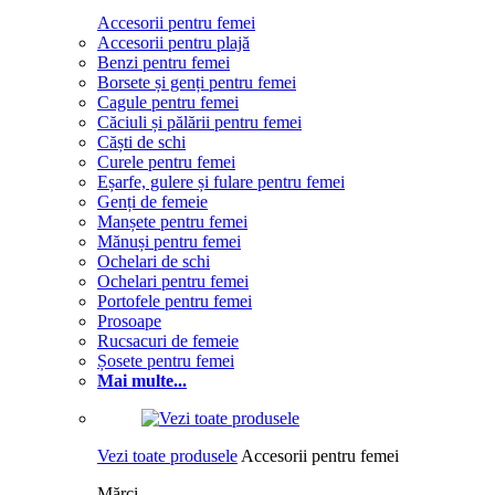
Accesorii pentru femei
Accesorii pentru plajă
Benzi pentru femei
Borsete și genți pentru femei
Cagule pentru femei
Căciuli și pălării pentru femei
Căști de schi
Curele pentru femei
Eșarfe, gulere și fulare pentru femei
Genți de femeie
Manșete pentru femei
Mănuși pentru femei
Ochelari de schi
Ochelari pentru femei
Portofele pentru femei
Prosoape
Rucsacuri de femeie
Șosete pentru femei
Mai multe...
Vezi toate produsele
Accesorii pentru femei
Mărci