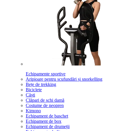
Echipamente sportive
Aripioare pentru scufundări și snorkelling
Bețe de trekking
Biciclete
Căști
Clăpari de schi damă
Costume de neopren
Kimono
Echipament de baschet
Echipament de box
Echipament de drumeții