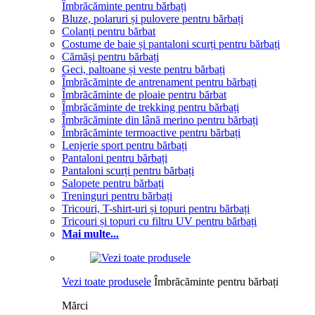
Îmbrăcăminte pentru bărbați
Bluze, polaruri și pulovere pentru bărbați
Colanți pentru bărbat
Costume de baie și pantaloni scurți pentru bărbați
Cămăși pentru bărbați
Geci, paltoane și veste pentru bărbați
Îmbrăcăminte de antrenament pentru bărbați
Îmbrăcăminte de ploaie pentru bărbat
Îmbrăcăminte de trekking pentru bărbați
Îmbrăcăminte din lână merino pentru bărbați
Îmbrăcăminte termoactive pentru bărbați
Lenjerie sport pentru bărbați
Pantaloni pentru bărbați
Pantaloni scurți pentru bărbați
Salopete pentru bărbați
Treninguri pentru bărbați
Tricouri, T-shirt-uri și topuri pentru bărbați
Tricouri și topuri cu filtru UV pentru bărbați
Mai multe...
Vezi toate produsele
Îmbrăcăminte pentru bărbați
Mărci