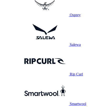
Osprey
Salewa
Rip Curl
Smartwool