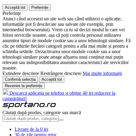
Acceptă tot
Preferințe
Preferințe
Atunci când accesezi un site web sau când utilizezi o aplicație,
informațiile pot fi descărcate sau salvate (de exemplu, prin
intermediul browserului). Vrem ca tu să decizi modul în care vei
folosi serviciile noastre, așa că poți controla personal utilizarea
anumitor tipuri de module cookie sau a unor tehnologii similare. Fă
clic pe titlurile fiecărei categorii pentru a afla mai multe și pentru a
schimba setările. Dezactivarea unor module cookie sau a unor
tehnologii similare poate atrage afișarea unui conținut mai puțin
relevant sau indisponibilitatea anumitor caracteristici ale serviciilor
noastre.
Extindere descriere
Restrângere descriere
Mai multe informații
Confirmă selecția
Acceptă tot
Revenire la preferințe
Descarcă aplicația pe telefon și obține 40 lei reducere la
cumpărături!
Căutați după produs, categorie sau marcă
Livrare de la 0 lei
30 de zile pentru retur