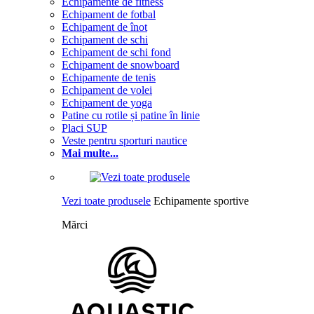
Echipamente de fitness
Echipament de fotbal
Echipament de înot
Echipament de schi
Echipament de schi fond
Echipament de snowboard
Echipamente de tenis
Echipament de volei
Echipament de yoga
Patine cu rotile și patine în linie
Placi SUP
Veste pentru sporturi nautice
Mai multe...
Vezi toate produsele
Echipamente sportive
Mărci