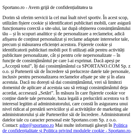
Sportano.ro - Avem grijă de confidențialitatea ta
Dorim să oferim servicii la cel mai înalt nivel sportiv. În acest scop,
utilizăm fișiere cookie și identificatori publicitari mobili, care asigură
funcționarea corectă a site-ului, iar după obținerea consimțământului
tău – și în scopuri analitice și de personalizare a reclamelor, adică
afișarea de conținut personalizat și reclame adaptate intereselor tale,
precum și măsurarea eficienței acestora. Fișierele cookie și
identificatorii publicitari mobili pot fi utilizați atât pentru activități
publicitare personalizate, cât și pentru cele nepersonalizate – în
funcție de consimțământul pe care l-ai exprimat. Dacă apeși pe
„Acceptă totul”, îți dai consimțământul ca SPORTANO.COM Sp. z
o.o. și Partenerii săi de Încredere să prelucreze datele tale personale,
inclusiv pentru personalizarea reclamelor afișate pe site și în afara
acestuia. Dacă nu dorești să dai consimțământul, vrei să limitezi
domeniul de aplicare al acestuia sau să retragi consimțământul deja
acordat, accesează „Setări”. În măsura în care fișierele cookie vor
conține datele tale personale, baza legală a prelucrării acestora va fi
interesul legitim al administratorului, care constă în asigurarea unui
nivel ridicat al prestării serviciilor și al activităților de marketing ale
administratorului și ale Partenerilor săi de încredere. Administratorul
datelor tale cu caracter personal este Sportano.com Sp. z o.o.
Contact:
gdpr@sportano.ro
Mai multe informații găsești în
Politica
de confidențialitate și Politica privind modulele cookie - Sportano.ro
.