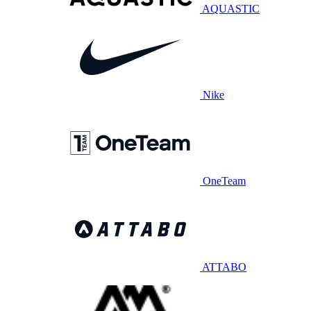
AQUASTIC
Nike
OneTeam
ATTABO