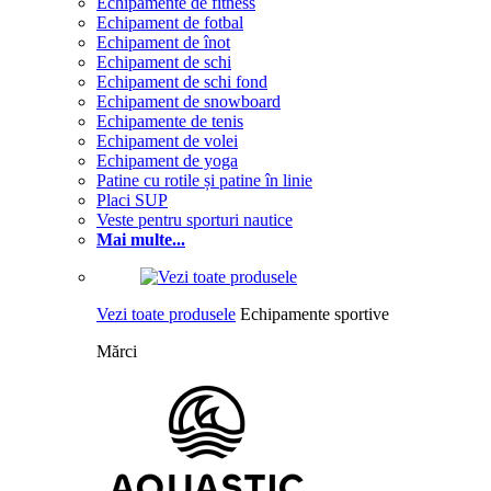
Echipamente de fitness
Echipament de fotbal
Echipament de înot
Echipament de schi
Echipament de schi fond
Echipament de snowboard
Echipamente de tenis
Echipament de volei
Echipament de yoga
Patine cu rotile și patine în linie
Placi SUP
Veste pentru sporturi nautice
Mai multe...
Vezi toate produsele
Echipamente sportive
Mărci