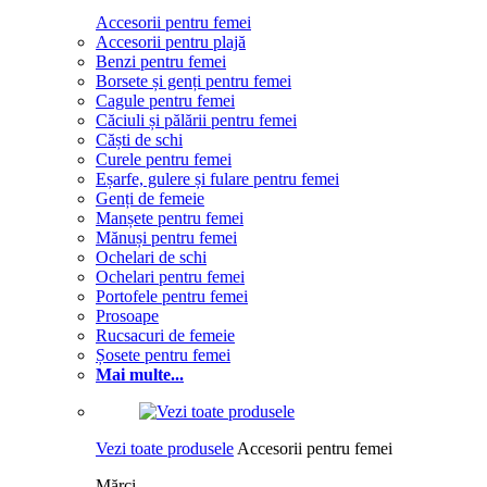
Accesorii pentru femei
Accesorii pentru plajă
Benzi pentru femei
Borsete și genți pentru femei
Cagule pentru femei
Căciuli și pălării pentru femei
Căști de schi
Curele pentru femei
Eșarfe, gulere și fulare pentru femei
Genți de femeie
Manșete pentru femei
Mănuși pentru femei
Ochelari de schi
Ochelari pentru femei
Portofele pentru femei
Prosoape
Rucsacuri de femeie
Șosete pentru femei
Mai multe...
Vezi toate produsele
Accesorii pentru femei
Mărci