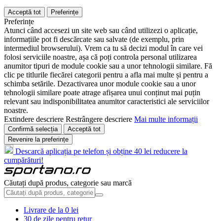
Acceptă tot
Preferințe
Preferințe
Atunci când accesezi un site web sau când utilizezi o aplicație,
informațiile pot fi descărcate sau salvate (de exemplu, prin
intermediul browserului). Vrem ca tu să decizi modul în care vei
folosi serviciile noastre, așa că poți controla personal utilizarea
anumitor tipuri de module cookie sau a unor tehnologii similare. Fă
clic pe titlurile fiecărei categorii pentru a afla mai multe și pentru a
schimba setările. Dezactivarea unor module cookie sau a unor
tehnologii similare poate atrage afișarea unui conținut mai puțin
relevant sau indisponibilitatea anumitor caracteristici ale serviciilor
noastre.
Extindere descriere
Restrângere descriere
Mai multe informații
Confirmă selecția
Acceptă tot
Revenire la preferințe
Descarcă aplicația pe telefon și obține 40 lei reducere la
cumpărături!
Căutați după produs, categorie sau marcă
Livrare de la 0 lei
30 de zile pentru retur