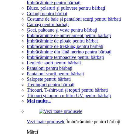
Îmbrăcăminte pentru bărbați
Bluze, polaruri și pulovere pentru bărbați
Colanți pentru bărbat
Costume de baie și pantaloni scurți pentru bărbați
Cămăși pentru bărbați
Geci, paltoane și veste pentru bărbați
Îmbrăcăminte de antrenament pentru bărbați
Îmbrăcăminte de ploaie pentru bărbat
Îmbrăcăminte de trekking pentru bărbați
Îmbrăcăminte din lână merino pentru bărbați
Îmbrăcăminte termoactive pentru bărbați
Lenjerie sport pentru bărbați
Pantaloni pentru bărbați
Pantaloni scurți pentru bărbați
Salopete pentru bărbați
Treninguri pentru bărbați
Tricouri, T-shirt-uri și topuri pentru bărbați
Tricouri și topuri cu filtru UV pentru bărbați
Mai multe...
Vezi toate produsele
Îmbrăcăminte pentru bărbați
Mărci