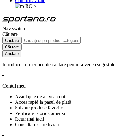
Contactează-ne
RO
>
Nav switch
Căutare
Căutare
Căutare
Anulare
Introduceți un termen de căutare pentru a vedea sugestiile.
Contul meu
Avantajele de a avea cont:
Acces rapid la pasul de plată
Salvare produse favorite
Verificare istoric comenzi
Retur mai facil
Consultare stare livrări