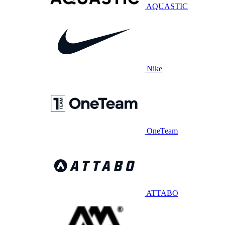
AQUASTIC
Nike
OneTeam
ATTABO