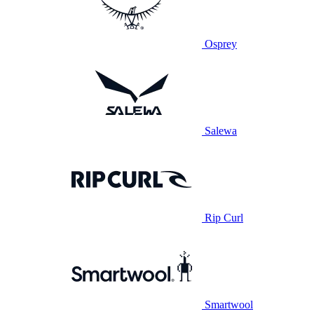
Osprey
Salewa
Rip Curl
Smartwool