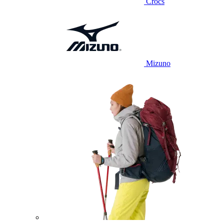
Crocs
Mizuno