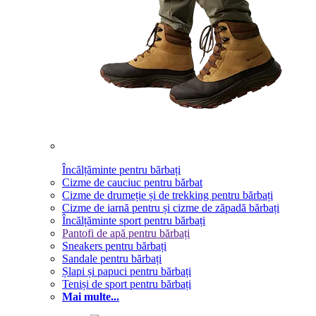
Încălțăminte pentru bărbați
Cizme de cauciuc pentru bărbat
Cizme de drumeție și de trekking pentru bărbați
Cizme de iarnă pentru și cizme de zăpadă bărbați
Încălțăminte sport pentru bărbați
Pantofi de apă pentru bărbați
Sneakers pentru bărbați
Sandale pentru bărbați
Șlapi și papuci pentru bărbați
Teniși de sport pentru bărbați
Mai multe...