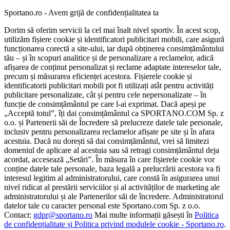
Sportano.ro - Avem grijă de confidențialitatea ta
Dorim să oferim servicii la cel mai înalt nivel sportiv. În acest scop,
utilizăm fișiere cookie și identificatori publicitari mobili, care asigură
funcționarea corectă a site-ului, iar după obținerea consimțământului
tău – și în scopuri analitice și de personalizare a reclamelor, adică
afișarea de conținut personalizat și reclame adaptate intereselor tale,
precum și măsurarea eficienței acestora. Fișierele cookie și
identificatorii publicitari mobili pot fi utilizați atât pentru activități
publicitare personalizate, cât și pentru cele nepersonalizate – în
funcție de consimțământul pe care l-ai exprimat. Dacă apeși pe
„Acceptă totul”, îți dai consimțământul ca SPORTANO.COM Sp. z
o.o. și Partenerii săi de Încredere să prelucreze datele tale personale,
inclusiv pentru personalizarea reclamelor afișate pe site și în afara
acestuia. Dacă nu dorești să dai consimțământul, vrei să limitezi
domeniul de aplicare al acestuia sau să retragi consimțământul deja
acordat, accesează „Setări”. În măsura în care fișierele cookie vor
conține datele tale personale, baza legală a prelucrării acestora va fi
interesul legitim al administratorului, care constă în asigurarea unui
nivel ridicat al prestării serviciilor și al activităților de marketing ale
administratorului și ale Partenerilor săi de încredere. Administratorul
datelor tale cu caracter personal este Sportano.com Sp. z o.o.
Contact:
gdpr@sportano.ro
Mai multe informații găsești în
Politica
de confidențialitate și Politica privind modulele cookie - Sportano.ro
.