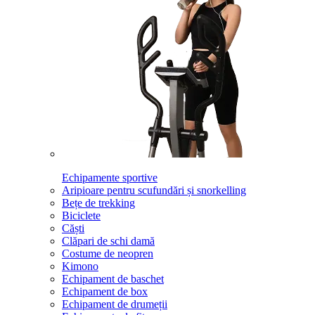
Echipamente sportive
Aripioare pentru scufundări și snorkelling
Bețe de trekking
Biciclete
Căști
Clăpari de schi damă
Costume de neopren
Kimono
Echipament de baschet
Echipament de box
Echipament de drumeții