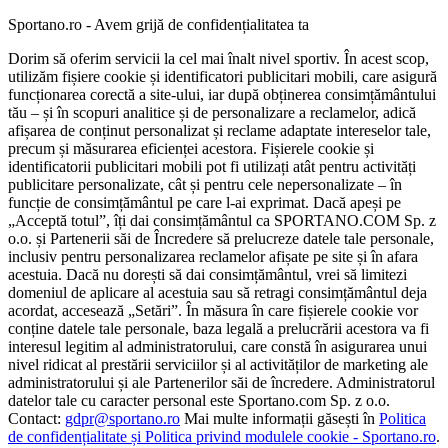
Sportano.ro - Avem grijă de confidențialitatea ta
Dorim să oferim servicii la cel mai înalt nivel sportiv. În acest scop,
utilizăm fișiere cookie și identificatori publicitari mobili, care asigură
funcționarea corectă a site-ului, iar după obținerea consimțământului
tău – și în scopuri analitice și de personalizare a reclamelor, adică
afișarea de conținut personalizat și reclame adaptate intereselor tale,
precum și măsurarea eficienței acestora. Fișierele cookie și
identificatorii publicitari mobili pot fi utilizați atât pentru activități
publicitare personalizate, cât și pentru cele nepersonalizate – în
funcție de consimțământul pe care l-ai exprimat. Dacă apeși pe
„Acceptă totul”, îți dai consimțământul ca SPORTANO.COM Sp. z
o.o. și Partenerii săi de Încredere să prelucreze datele tale personale,
inclusiv pentru personalizarea reclamelor afișate pe site și în afara
acestuia. Dacă nu dorești să dai consimțământul, vrei să limitezi
domeniul de aplicare al acestuia sau să retragi consimțământul deja
acordat, accesează „Setări”. În măsura în care fișierele cookie vor
conține datele tale personale, baza legală a prelucrării acestora va fi
interesul legitim al administratorului, care constă în asigurarea unui
nivel ridicat al prestării serviciilor și al activităților de marketing ale
administratorului și ale Partenerilor săi de încredere. Administratorul
datelor tale cu caracter personal este Sportano.com Sp. z o.o.
Contact:
gdpr@sportano.ro
Mai multe informații găsești în
Politica
de confidențialitate și Politica privind modulele cookie - Sportano.ro
.