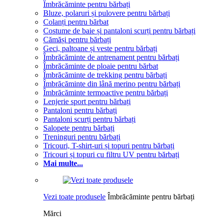
Îmbrăcăminte pentru bărbați
Bluze, polaruri și pulovere pentru bărbați
Colanți pentru bărbat
Costume de baie și pantaloni scurți pentru bărbați
Cămăși pentru bărbați
Geci, paltoane și veste pentru bărbați
Îmbrăcăminte de antrenament pentru bărbați
Îmbrăcăminte de ploaie pentru bărbat
Îmbrăcăminte de trekking pentru bărbați
Îmbrăcăminte din lână merino pentru bărbați
Îmbrăcăminte termoactive pentru bărbați
Lenjerie sport pentru bărbați
Pantaloni pentru bărbați
Pantaloni scurți pentru bărbați
Salopete pentru bărbați
Treninguri pentru bărbați
Tricouri, T-shirt-uri și topuri pentru bărbați
Tricouri și topuri cu filtru UV pentru bărbați
Mai multe...
Vezi toate produsele
Îmbrăcăminte pentru bărbați
Mărci