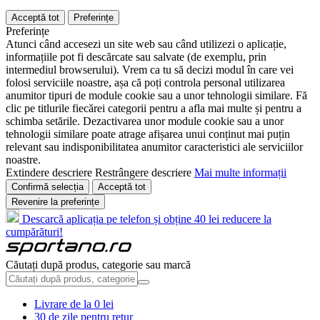
Acceptă tot
Preferințe
Preferințe
Atunci când accesezi un site web sau când utilizezi o aplicație,
informațiile pot fi descărcate sau salvate (de exemplu, prin
intermediul browserului). Vrem ca tu să decizi modul în care vei
folosi serviciile noastre, așa că poți controla personal utilizarea
anumitor tipuri de module cookie sau a unor tehnologii similare. Fă
clic pe titlurile fiecărei categorii pentru a afla mai multe și pentru a
schimba setările. Dezactivarea unor module cookie sau a unor
tehnologii similare poate atrage afișarea unui conținut mai puțin
relevant sau indisponibilitatea anumitor caracteristici ale serviciilor
noastre.
Extindere descriere
Restrângere descriere
Mai multe informații
Confirmă selecția
Acceptă tot
Revenire la preferințe
Descarcă aplicația pe telefon și obține 40 lei reducere la
cumpărături!
Căutați după produs, categorie sau marcă
Livrare de la 0 lei
30 de zile pentru retur