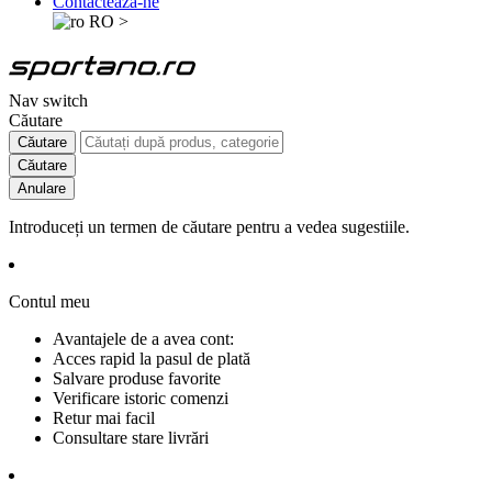
Contactează-ne
RO
>
Nav switch
Căutare
Căutare
Căutare
Anulare
Introduceți un termen de căutare pentru a vedea sugestiile.
Contul meu
Avantajele de a avea cont:
Acces rapid la pasul de plată
Salvare produse favorite
Verificare istoric comenzi
Retur mai facil
Consultare stare livrări