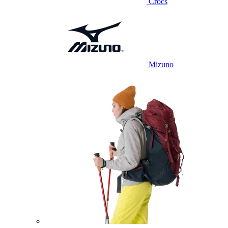
Crocs
Mizuno