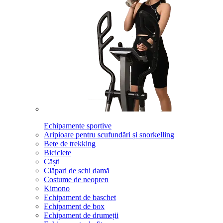
Echipamente sportive
Aripioare pentru scufundări și snorkelling
Bețe de trekking
Biciclete
Căști
Clăpari de schi damă
Costume de neopren
Kimono
Echipament de baschet
Echipament de box
Echipament de drumeții