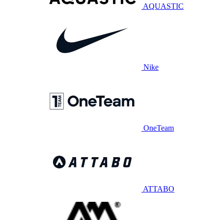
AQUASTIC
Nike
OneTeam
ATTABO