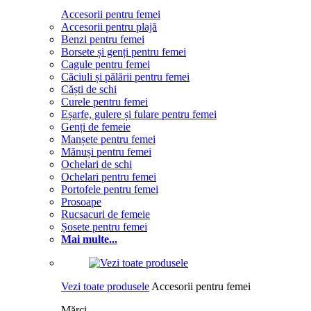
Accesorii pentru femei
Accesorii pentru plajă
Benzi pentru femei
Borsete și genți pentru femei
Cagule pentru femei
Căciuli și pălării pentru femei
Căști de schi
Curele pentru femei
Eșarfe, gulere și fulare pentru femei
Genți de femeie
Manșete pentru femei
Mănuși pentru femei
Ochelari de schi
Ochelari pentru femei
Portofele pentru femei
Prosoape
Rucsacuri de femeie
Șosete pentru femei
Mai multe...
Vezi toate produsele
Accesorii pentru femei
Mărci