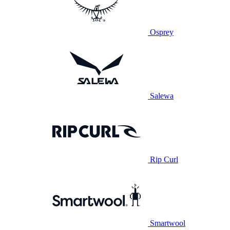
Osprey
Salewa
Rip Curl
Smartwool