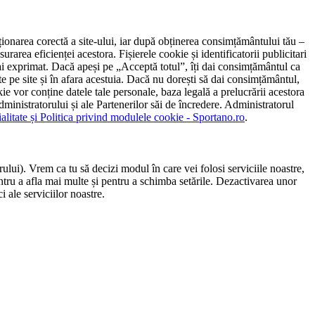
ncționarea corectă a site-ului, iar după obținerea consimțământului tău –
rarea eficienței acestora. Fișierele cookie și identificatorii publicitari
 l-ai exprimat. Dacă apeși pe „Acceptă totul”, îți dai consimțământul ca
 pe site și în afara acestuia. Dacă nu dorești să dai consimțământul,
ie vor conține datele tale personale, baza legală a prelucrării acestora
 administratorului și ale Partenerilor săi de încredere. Administratorul
ialitate și Politica privind modulele cookie - Sportano.ro
.
ului). Vrem ca tu să decizi modul în care vei folosi serviciile noastre,
entru a afla mai multe și pentru a schimba setările. Dezactivarea unor
 ale serviciilor noastre.