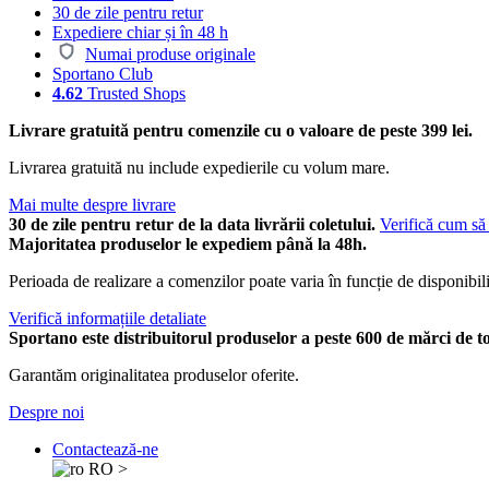
30 de zile pentru retur
Expediere chiar și în 48 h
Numai produse originale
Sportano Club
4.62
Trusted Shops
Livrare gratuită pentru comenzile cu o valoare de peste 399 lei.
Livrarea gratuită nu include expedierile cu volum mare.
Mai multe despre livrare
30 de zile pentru retur de la data livrării coletului.
Verifică cum să 
Majoritatea produselor le expediem până la 48h.
Perioada de realizare a comenzilor poate varia în funcție de disponibili
Verifică informațiile detaliate
Sportano este distribuitorul produselor a peste 600 de mărci de t
Garantăm originalitatea produselor oferite.
Despre noi
Contactează-ne
RO
>