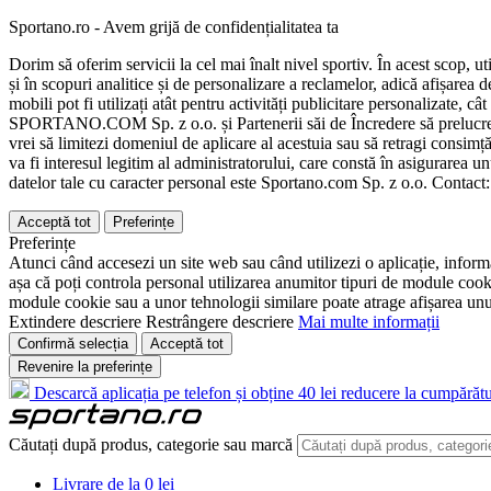
Sportano.ro - Avem grijă de confidențialitatea ta
Dorim să oferim servicii la cel mai înalt nivel sportiv. În acest scop, u
și în scopuri analitice și de personalizare a reclamelor, adică afișarea d
mobili pot fi utilizați atât pentru activități publicitare personalizate,
SPORTANO.COM Sp. z o.o. și Partenerii săi de Încredere să prelucreze d
vrei să limitezi domeniul de aplicare al acestuia sau să retragi consimț
va fi interesul legitim al administratorului, care constă în asigurarea unu
datelor tale cu caracter personal este Sportano.com Sp. z o.o. Contact
Acceptă tot
Preferințe
Preferințe
Atunci când accesezi un site web sau când utilizezi o aplicație, informa
așa că poți controla personal utilizarea anumitor tipuri de module cooki
module cookie sau a unor tehnologii similare poate atrage afișarea unui 
Extindere descriere
Restrângere descriere
Mai multe informații
Confirmă selecția
Acceptă tot
Revenire la preferințe
Descarcă aplicația pe telefon și obține 40 lei reducere la cumpărătu
Căutați după produs, categorie sau marcă
Livrare de la 0 lei