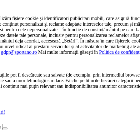
tilizăm fișiere cookie și identificatori publicitari mobili, care asigură fu
e conținut personalizat și reclame adaptate intereselor tale, precum și măsu
 cât și pentru cele nepersonalizate – în funcție de consimțământul pe care
atele tale personale, inclusiv pentru personalizarea reclamelor afișate
ământul deja acordat, accesează „Setări”. În măsura în care fișierele cook
i nivel ridicat al prestării serviciilor și al activităților de marketing ale
:
gdpr@sportano.ro
Mai multe informații găsești în
Politica de confidenț
țiile pot fi descărcate sau salvate (de exemplu, prin intermediul browser
e sau a unor tehnologii similare. Fă clic pe titlurile fiecărei categorii p
conținut mai puțin relevant sau indisponibilitatea anumitor caracteristici
ri!