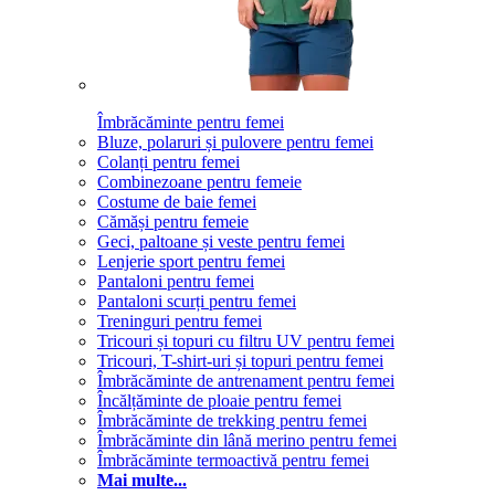
Îmbrăcăminte pentru femei
Bluze, polaruri și pulovere pentru femei
Colanți pentru femei
Combinezoane pentru femeie
Costume de baie femei
Cămăși pentru femeie
Geci, paltoane și veste pentru femei
Lenjerie sport pentru femei
Pantaloni pentru femei
Pantaloni scurți pentru femei
Treninguri pentru femei
Tricouri și topuri cu filtru UV pentru femei
Tricouri, T-shirt-uri și topuri pentru femei
Îmbrăcăminte de antrenament pentru femei
Încălțăminte de ploaie pentru femei
Îmbrăcăminte de trekking pentru femei
Îmbrăcăminte din lână merino pentru femei
Îmbrăcăminte termoactivă pentru femei
Mai multe...