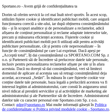
Sportano.ro - Avem grijă de confidențialitatea ta
Dorim să oferim servicii la cel mai înalt nivel sportiv. În acest scop,
utilizăm fișiere cookie și identificatori publicitari mobili, care asigură
funcționarea corectă a site-ului, iar după obținerea consimțământului
tău – și în scopuri analitice și de personalizare a reclamelor, adică
afișarea de conținut personalizat și reclame adaptate intereselor tale,
precum și măsurarea eficienței acestora. Fișierele cookie și
identificatorii publicitari mobili pot fi utilizați atât pentru activități
publicitare personalizate, cât și pentru cele nepersonalizate – în
funcție de consimțământul pe care l-ai exprimat. Dacă apeși pe
„Acceptă totul”, îți dai consimțământul ca SPORTANO.COM Sp. z
o.o. și Partenerii săi de Încredere să prelucreze datele tale personale,
inclusiv pentru personalizarea reclamelor afișate pe site și în afara
acestuia. Dacă nu dorești să dai consimțământul, vrei să limitezi
domeniul de aplicare al acestuia sau să retragi consimțământul deja
acordat, accesează „Setări”. În măsura în care fișierele cookie vor
conține datele tale personale, baza legală a prelucrării acestora va fi
interesul legitim al administratorului, care constă în asigurarea unui
nivel ridicat al prestării serviciilor și al activităților de marketing ale
administratorului și ale Partenerilor săi de încredere. Administratorul
datelor tale cu caracter personal este Sportano.com Sp. z o.o.
Contact:
gdpr@sportano.ro
Mai multe informații găsești în
Politica
de confidențialitate și Politica privind modulele cookie - Sportano.ro
.