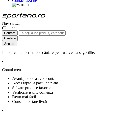
Contactează-ne
RO
>
Nav switch
Căutare
Căutare
Căutare
Anulare
Introduceți un termen de căutare pentru a vedea sugestiile.
Contul meu
Avantajele de a avea cont:
Acces rapid la pasul de plată
Salvare produse favorite
Verificare istoric comenzi
Retur mai facil
Consultare stare livrări