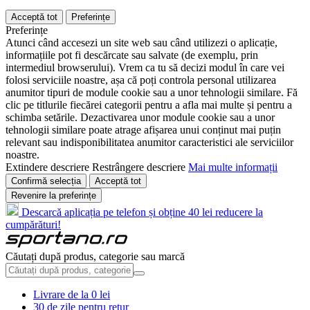
Acceptă tot
Preferințe
Preferințe
Atunci când accesezi un site web sau când utilizezi o aplicație,
informațiile pot fi descărcate sau salvate (de exemplu, prin
intermediul browserului). Vrem ca tu să decizi modul în care vei
folosi serviciile noastre, așa că poți controla personal utilizarea
anumitor tipuri de module cookie sau a unor tehnologii similare. Fă
clic pe titlurile fiecărei categorii pentru a afla mai multe și pentru a
schimba setările. Dezactivarea unor module cookie sau a unor
tehnologii similare poate atrage afișarea unui conținut mai puțin
relevant sau indisponibilitatea anumitor caracteristici ale serviciilor
noastre.
Extindere descriere
Restrângere descriere
Mai multe informații
Confirmă selecția
Acceptă tot
Revenire la preferințe
Descarcă aplicația pe telefon și obține 40 lei reducere la
cumpărături!
Căutați după produs, categorie sau marcă
Livrare de la 0 lei
30 de zile pentru retur