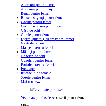
Accesorii pentru femei
Accesorii pentru plajă
Benzi pentru femei
Borsete și genți pentru femei
Cagule pentru femei
Căciuli și pălării pentru femei
Căști de schi
Curele pentru femei
Eșarfe, gulere și fulare pentru femei
Genți de femeie
Manșete pentru femei
Mănuși pentru femei
Ochelari de schi
Ochelari pentru femei
Portofele pentru femei
Prosoape
Rucsacuri de femeie
Șosete pentru femei
Mai multe...
Vezi toate produsele
Accesorii pentru femei
Mărci