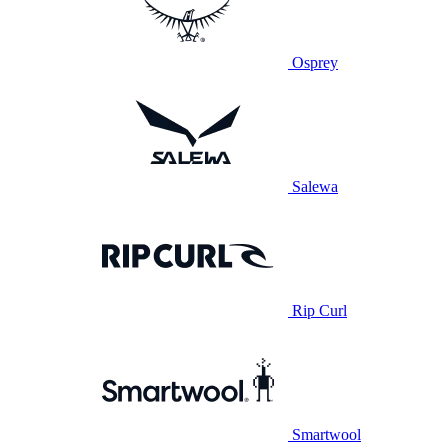
Osprey
Salewa
Rip Curl
Smartwool