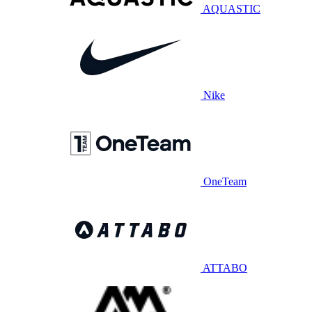
AQUASTIC
Nike
OneTeam
ATTABO