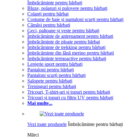
Îmbrăcăminte pentru bărbați
Bluze, polaruri și pulovere pentru bărbați
Colanți pentru bărbat
Costume de baie și pantaloni scurți pentru bărbați
Cămăși pentru bărbați
Geci, paltoane și veste pentru bărbați
Îmbrăcăminte de antrenament pentru bărbați
Îmbrăcăminte de ploaie pentru bărbat
Îmbrăcăminte de trekking pentru bărbați
Îmbrăcăminte din lână merino pentru bărbați
Îmbrăcăminte termoactive pentru bărbați
Lenjerie sport pentru bărbați
Pantaloni pentru bărbați
Pantaloni scurți pentru bărbați
Salopete pentru bărbați
Treninguri pentru bărbați
Tricouri, T-shirt-uri și topuri pentru bărbați
Tricouri și topuri cu filtru UV pentru bărbați
Mai multe...
Vezi toate produsele
Îmbrăcăminte pentru bărbați
Mărci