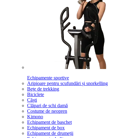
Echipamente sportive
Aripioare pentru scufundări și snorkelling
Bețe de trekking
Biciclete
Căști
Clăpari de schi damă
Costume de neopren
Kimono
Echipament de baschet
Echipament de box
Echipament de drumeții