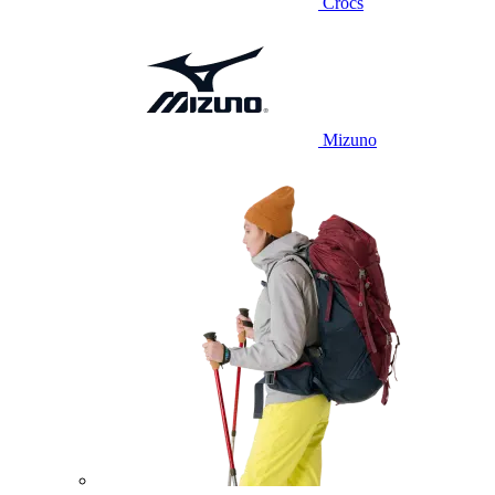
Crocs
Mizuno