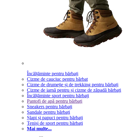
Încălțăminte pentru bărbați
Cizme de cauciuc pentru bărbat
Cizme de drumeție și de trekking pentru bărbați
Cizme de iarnă pentru și cizme de zăpadă bărbați
Încălțăminte sport pentru bărbați
Pantofi de apă pentru bărbați
Sneakers pentru bărbați
Sandale pentru bărbați
Șlapi și papuci pentru bărbați
Teniși de sport pentru bărbați
Mai multe...