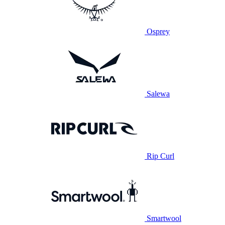
Osprey
Salewa
Rip Curl
Smartwool