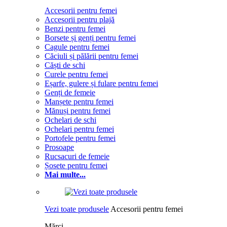
Accesorii pentru femei
Accesorii pentru plajă
Benzi pentru femei
Borsete și genți pentru femei
Cagule pentru femei
Căciuli și pălării pentru femei
Căști de schi
Curele pentru femei
Eșarfe, gulere și fulare pentru femei
Genți de femeie
Manșete pentru femei
Mănuși pentru femei
Ochelari de schi
Ochelari pentru femei
Portofele pentru femei
Prosoape
Rucsacuri de femeie
Șosete pentru femei
Mai multe...
Vezi toate produsele
Accesorii pentru femei
Mărci