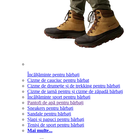
Încălțăminte pentru bărbați
Cizme de cauciuc pentru bărbat
Cizme de drumeție și de trekking pentru bărbați
Cizme de iarnă pentru și cizme de zăpadă bărbați
Încălțăminte sport pentru bărbați
Pantofi de apă pentru bărbați
Sneakers pentru bărbați
Sandale pentru bărbați
Șlapi și papuci pentru bărbați
Teniși de sport pentru bărbați
Mai multe...