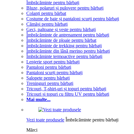
Îmbrăcăminte pentru bărbați
Bluze, polaruri și pulovere pentru bărbați
Colanți pentru bărbat
Costume de baie și pantaloni scurți pentru bărbați
Cămăși pentru bărbați
Geci, paltoane și veste pentru bărbați
Îmbrăcăminte de antrenament pentru bărbați
Îmbrăcăminte de ploaie pentru bărbat
Îmbrăcăminte de trekking pentru bărbați
Îmbrăcăminte din lână merino pentru bărbați
Îmbrăcăminte termoactive pentru bărbați
Lenjerie sport pentru bărbați
Pantaloni pentru bărbați
Pantaloni scurți pentru bărbați
Salopete pentru bărbați
Treninguri pentru bărbați
Tricouri, T-shirt-uri și topuri pentru bărbați
Tricouri și topuri cu filtru UV pentru bărbați
Mai multe...
Vezi toate produsele
Îmbrăcăminte pentru bărbați
Mărci