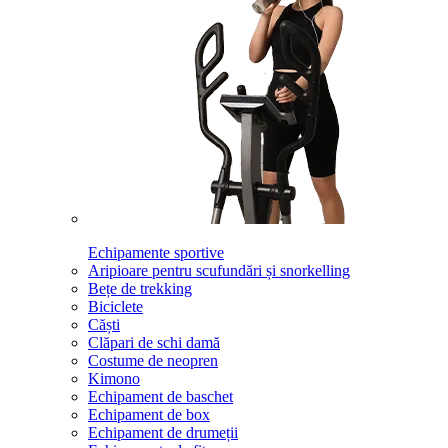
Echipamente sportive
Aripioare pentru scufundări și snorkelling
Bețe de trekking
Biciclete
Căști
Clăpari de schi damă
Costume de neopren
Kimono
Echipament de baschet
Echipament de box
Echipament de drumeții