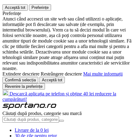
Acceptă tot
Preferințe
Preferințe
Atunci când accesezi un site web sau când utilizezi o aplicație,
informațiile pot fi descărcate sau salvate (de exemplu, prin
intermediul browserului). Vrem ca tu să decizi modul în care vei
folosi serviciile noastre, așa că poți controla personal utilizarea
anumitor tipuri de module cookie sau a unor tehnologii similare. Fă
clic pe titlurile fiecărei categorii pentru a afla mai multe și pentru a
schimba setările. Dezactivarea unor module cookie sau a unor
tehnologii similare poate atrage afișarea unui conținut mai puțin
relevant sau indisponibilitatea anumitor caracteristici ale serviciilor
noastre.
Extindere descriere
Restrângere descriere
Mai multe informații
Confirmă selecția
Acceptă tot
Revenire la preferințe
Descarcă aplicația pe telefon și obține 40 lei reducere la
cumpărături!
Căutați după produs, categorie sau marcă
Livrare de la 0 lei
30 de zile pentru retur