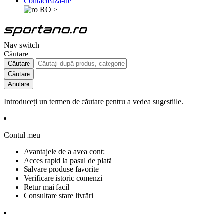
Contactează-ne
RO
>
Nav switch
Căutare
Căutare
Căutare
Anulare
Introduceți un termen de căutare pentru a vedea sugestiile.
Contul meu
Avantajele de a avea cont:
Acces rapid la pasul de plată
Salvare produse favorite
Verificare istoric comenzi
Retur mai facil
Consultare stare livrări