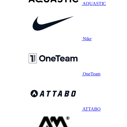
AQUASTIC
Nike
OneTeam
ATTABO