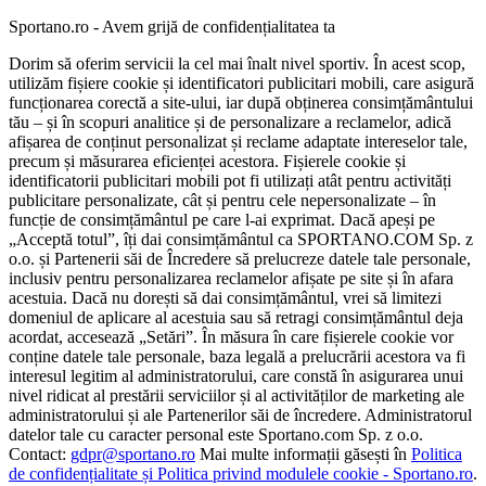
Sportano.ro - Avem grijă de confidențialitatea ta
Dorim să oferim servicii la cel mai înalt nivel sportiv. În acest scop,
utilizăm fișiere cookie și identificatori publicitari mobili, care asigură
funcționarea corectă a site-ului, iar după obținerea consimțământului
tău – și în scopuri analitice și de personalizare a reclamelor, adică
afișarea de conținut personalizat și reclame adaptate intereselor tale,
precum și măsurarea eficienței acestora. Fișierele cookie și
identificatorii publicitari mobili pot fi utilizați atât pentru activități
publicitare personalizate, cât și pentru cele nepersonalizate – în
funcție de consimțământul pe care l-ai exprimat. Dacă apeși pe
„Acceptă totul”, îți dai consimțământul ca SPORTANO.COM Sp. z
o.o. și Partenerii săi de Încredere să prelucreze datele tale personale,
inclusiv pentru personalizarea reclamelor afișate pe site și în afara
acestuia. Dacă nu dorești să dai consimțământul, vrei să limitezi
domeniul de aplicare al acestuia sau să retragi consimțământul deja
acordat, accesează „Setări”. În măsura în care fișierele cookie vor
conține datele tale personale, baza legală a prelucrării acestora va fi
interesul legitim al administratorului, care constă în asigurarea unui
nivel ridicat al prestării serviciilor și al activităților de marketing ale
administratorului și ale Partenerilor săi de încredere. Administratorul
datelor tale cu caracter personal este Sportano.com Sp. z o.o.
Contact:
gdpr@sportano.ro
Mai multe informații găsești în
Politica
de confidențialitate și Politica privind modulele cookie - Sportano.ro
.