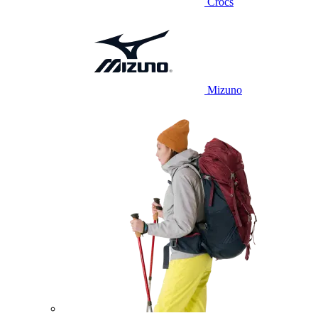
Crocs
Mizuno