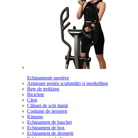
Echipamente sportive
Aripioare pentru scufundări și snorkelling
Bețe de trekking
Biciclete
Căști
Clăpari de schi damă
Costume de neopren
Kimono
Echipament de baschet
Echipament de box
Echipament de drumeții