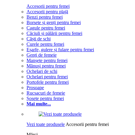
Accesorii pentru femei
Accesorii pentru plajă
Benzi pentru femei
Borsete și genți pentru femei
Cagule pentru femei
Căciuli și pălării pentru femei
Căști de schi
Curele pentru femei
Eșarfe, gulere și fulare pentru femei
Genți de femeie
Manșete pentru femei
Mănuși pentru femei
Ochelari de schi
Ochelari pentru femei
Portofele pentru femei
Prosoape
Rucsacuri de femeie
Șosete pentru femei
Mai multe...
Vezi toate produsele
Accesorii pentru femei
Mărci