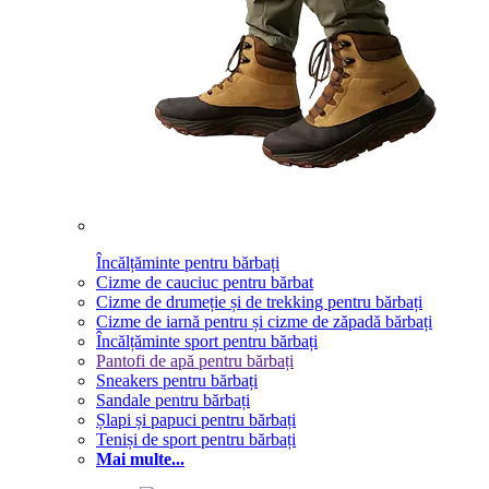
Încălțăminte pentru bărbați
Cizme de cauciuc pentru bărbat
Cizme de drumeție și de trekking pentru bărbați
Cizme de iarnă pentru și cizme de zăpadă bărbați
Încălțăminte sport pentru bărbați
Pantofi de apă pentru bărbați
Sneakers pentru bărbați
Sandale pentru bărbați
Șlapi și papuci pentru bărbați
Teniși de sport pentru bărbați
Mai multe...