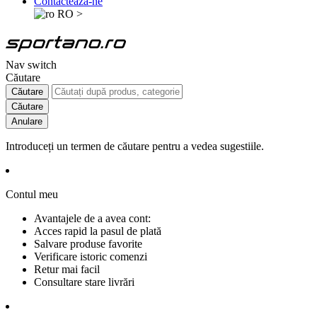
Contactează-ne
RO
>
Nav switch
Căutare
Căutare
Căutare
Anulare
Introduceți un termen de căutare pentru a vedea sugestiile.
Contul meu
Avantajele de a avea cont:
Acces rapid la pasul de plată
Salvare produse favorite
Verificare istoric comenzi
Retur mai facil
Consultare stare livrări