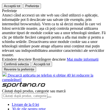
Acceptă tot
Preferințe
Preferințe
Atunci când accesezi un site web sau când utilizezi o aplicație,
informațiile pot fi descărcate sau salvate (de exemplu, prin
intermediul browserului). Vrem ca tu să decizi modul în care vei
folosi serviciile noastre, așa că poți controla personal utilizarea
anumitor tipuri de module cookie sau a unor tehnologii similare. Fă
clic pe titlurile fiecărei categorii pentru a afla mai multe și pentru a
schimba setările. Dezactivarea unor module cookie sau a unor
tehnologii similare poate atrage afișarea unui conținut mai puțin
relevant sau indisponibilitatea anumitor caracteristici ale serviciilor
noastre.
Extindere descriere
Restrângere descriere
Mai multe informații
Confirmă selecția
Acceptă tot
Revenire la preferințe
Descarcă aplicația pe telefon și obține 40 lei reducere la
cumpărături!
Căutați după produs, categorie sau marcă
Livrare de la 0 lei
30 de zile pentru retur