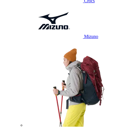
Crocs
Mizuno