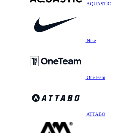
AQUASTIC
Nike
OneTeam
ATTABO