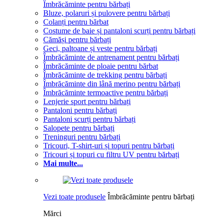
Îmbrăcăminte pentru bărbați
Bluze, polaruri și pulovere pentru bărbați
Colanți pentru bărbat
Costume de baie și pantaloni scurți pentru bărbați
Cămăși pentru bărbați
Geci, paltoane și veste pentru bărbați
Îmbrăcăminte de antrenament pentru bărbați
Îmbrăcăminte de ploaie pentru bărbat
Îmbrăcăminte de trekking pentru bărbați
Îmbrăcăminte din lână merino pentru bărbați
Îmbrăcăminte termoactive pentru bărbați
Lenjerie sport pentru bărbați
Pantaloni pentru bărbați
Pantaloni scurți pentru bărbați
Salopete pentru bărbați
Treninguri pentru bărbați
Tricouri, T-shirt-uri și topuri pentru bărbați
Tricouri și topuri cu filtru UV pentru bărbați
Mai multe...
Vezi toate produsele
Îmbrăcăminte pentru bărbați
Mărci