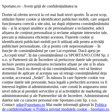
Sportano.ro - Avem grijă de confidențialitatea ta
Dorim să oferim servicii la cel mai înalt nivel sportiv. În acest scop,
utilizăm fișiere cookie și identificatori publicitari mobili, care asigură
funcționarea corectă a site-ului, iar după obținerea consimțământului
tău – și în scopuri analitice și de personalizare a reclamelor, adică
afișarea de conținut personalizat și reclame adaptate intereselor tale,
precum și măsurarea eficienței acestora. Fișierele cookie și
identificatorii publicitari mobili pot fi utilizați atât pentru activități
publicitare personalizate, cât și pentru cele nepersonalizate – în
funcție de consimțământul pe care l-ai exprimat. Dacă apeși pe
„Acceptă totul”, îți dai consimțământul ca SPORTANO.COM Sp. z
o.o. și Partenerii săi de Încredere să prelucreze datele tale personale,
inclusiv pentru personalizarea reclamelor afișate pe site și în afara
acestuia. Dacă nu dorești să dai consimțământul, vrei să limitezi
domeniul de aplicare al acestuia sau să retragi consimțământul deja
acordat, accesează „Setări”. În măsura în care fișierele cookie vor
conține datele tale personale, baza legală a prelucrării acestora va fi
interesul legitim al administratorului, care constă în asigurarea unui
nivel ridicat al prestării serviciilor și al activităților de marketing ale
administratorului și ale Partenerilor săi de încredere. Administratorul
datelor tale cu caracter personal este Sportano.com Sp. z o.o.
Contact:
gdpr@sportano.ro
Mai multe informații găsești în
Politica
de confidențialitate și Politica privind modulele cookie - Sportano.ro
.