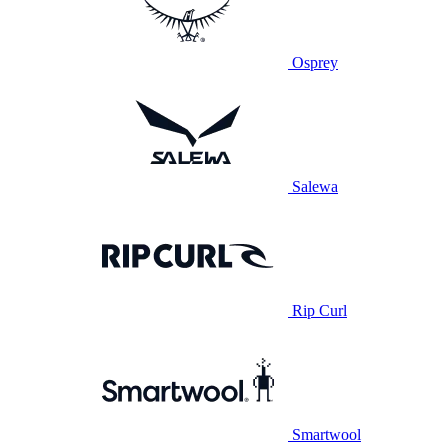
Osprey
Salewa
Rip Curl
Smartwool