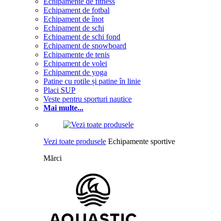
Echipamente de fitness
Echipament de fotbal
Echipament de înot
Echipament de schi
Echipament de schi fond
Echipament de snowboard
Echipamente de tenis
Echipament de volei
Echipament de yoga
Patine cu rotile și patine în linie
Placi SUP
Veste pentru sporturi nautice
Mai multe...
Vezi toate produsele
Echipamente sportive
Mărci