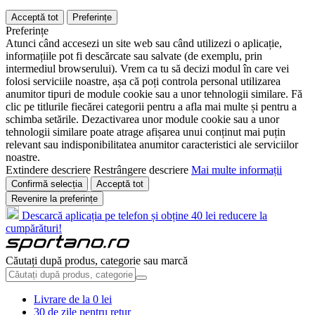
Acceptă tot
Preferințe
Preferințe
Atunci când accesezi un site web sau când utilizezi o aplicație,
informațiile pot fi descărcate sau salvate (de exemplu, prin
intermediul browserului). Vrem ca tu să decizi modul în care vei
folosi serviciile noastre, așa că poți controla personal utilizarea
anumitor tipuri de module cookie sau a unor tehnologii similare. Fă
clic pe titlurile fiecărei categorii pentru a afla mai multe și pentru a
schimba setările. Dezactivarea unor module cookie sau a unor
tehnologii similare poate atrage afișarea unui conținut mai puțin
relevant sau indisponibilitatea anumitor caracteristici ale serviciilor
noastre.
Extindere descriere
Restrângere descriere
Mai multe informații
Confirmă selecția
Acceptă tot
Revenire la preferințe
Descarcă aplicația pe telefon și obține 40 lei reducere la
cumpărături!
Căutați după produs, categorie sau marcă
Livrare de la 0 lei
30 de zile pentru retur