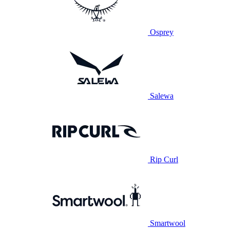
Osprey
Salewa
Rip Curl
Smartwool