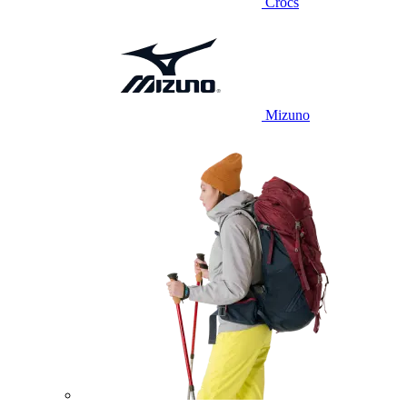
Crocs
Mizuno