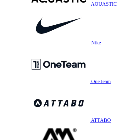
AQUASTIC
Nike
OneTeam
ATTABO