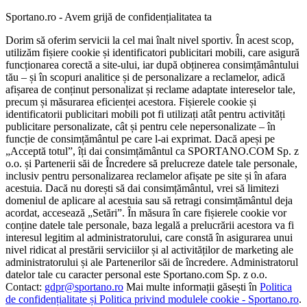
Sportano.ro - Avem grijă de confidențialitatea ta
Dorim să oferim servicii la cel mai înalt nivel sportiv. În acest scop,
utilizăm fișiere cookie și identificatori publicitari mobili, care asigură
funcționarea corectă a site-ului, iar după obținerea consimțământului
tău – și în scopuri analitice și de personalizare a reclamelor, adică
afișarea de conținut personalizat și reclame adaptate intereselor tale,
precum și măsurarea eficienței acestora. Fișierele cookie și
identificatorii publicitari mobili pot fi utilizați atât pentru activități
publicitare personalizate, cât și pentru cele nepersonalizate – în
funcție de consimțământul pe care l-ai exprimat. Dacă apeși pe
„Acceptă totul”, îți dai consimțământul ca SPORTANO.COM Sp. z
o.o. și Partenerii săi de Încredere să prelucreze datele tale personale,
inclusiv pentru personalizarea reclamelor afișate pe site și în afara
acestuia. Dacă nu dorești să dai consimțământul, vrei să limitezi
domeniul de aplicare al acestuia sau să retragi consimțământul deja
acordat, accesează „Setări”. În măsura în care fișierele cookie vor
conține datele tale personale, baza legală a prelucrării acestora va fi
interesul legitim al administratorului, care constă în asigurarea unui
nivel ridicat al prestării serviciilor și al activităților de marketing ale
administratorului și ale Partenerilor săi de încredere. Administratorul
datelor tale cu caracter personal este Sportano.com Sp. z o.o.
Contact:
gdpr@sportano.ro
Mai multe informații găsești în
Politica
de confidențialitate și Politica privind modulele cookie - Sportano.ro
.