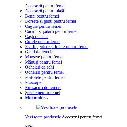
Accesorii pentru femei
Accesorii pentru plajă
Benzi pentru femei
Borsete și genți pentru femei
Cagule pentru femei
Căciuli și pălării pentru femei
Căști de schi
Curele pentru femei
Eșarfe, gulere și fulare pentru femei
Genți de femeie
Manșete pentru femei
Mănuși pentru femei
Ochelari de schi
Ochelari pentru femei
Portofele pentru femei
Prosoape
Rucsacuri de femeie
Șosete pentru femei
Mai multe...
Vezi toate produsele
Accesorii pentru femei
Mărci