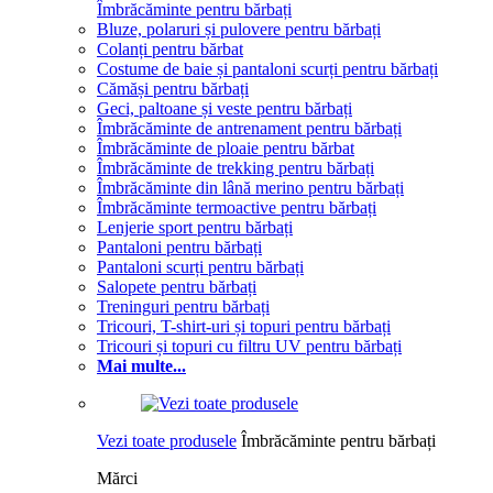
Îmbrăcăminte pentru bărbați
Bluze, polaruri și pulovere pentru bărbați
Colanți pentru bărbat
Costume de baie și pantaloni scurți pentru bărbați
Cămăși pentru bărbați
Geci, paltoane și veste pentru bărbați
Îmbrăcăminte de antrenament pentru bărbați
Îmbrăcăminte de ploaie pentru bărbat
Îmbrăcăminte de trekking pentru bărbați
Îmbrăcăminte din lână merino pentru bărbați
Îmbrăcăminte termoactive pentru bărbați
Lenjerie sport pentru bărbați
Pantaloni pentru bărbați
Pantaloni scurți pentru bărbați
Salopete pentru bărbați
Treninguri pentru bărbați
Tricouri, T-shirt-uri și topuri pentru bărbați
Tricouri și topuri cu filtru UV pentru bărbați
Mai multe...
Vezi toate produsele
Îmbrăcăminte pentru bărbați
Mărci