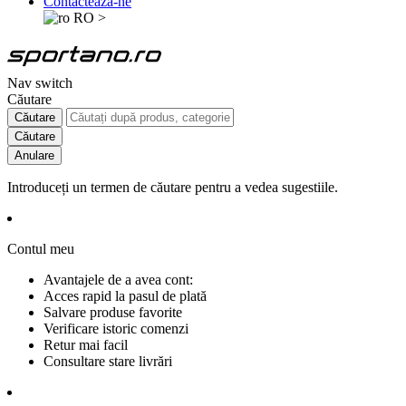
Contactează-ne
RO
>
Nav switch
Căutare
Căutare
Căutare
Anulare
Introduceți un termen de căutare pentru a vedea sugestiile.
Contul meu
Avantajele de a avea cont:
Acces rapid la pasul de plată
Salvare produse favorite
Verificare istoric comenzi
Retur mai facil
Consultare stare livrări