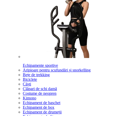
Echipamente sportive
Aripioare pentru scufundări și snorkelling
Bețe de trekking
Biciclete
Căști
Clăpari de schi damă
Costume de neopren
Kimono
Echipament de baschet
Echipament de box
Echipament de drumeții