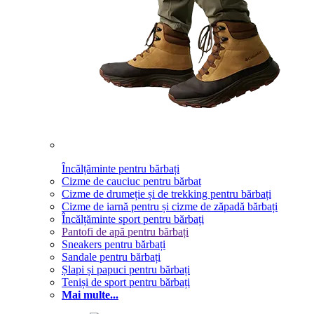
Încălțăminte pentru bărbați
Cizme de cauciuc pentru bărbat
Cizme de drumeție și de trekking pentru bărbați
Cizme de iarnă pentru și cizme de zăpadă bărbați
Încălțăminte sport pentru bărbați
Pantofi de apă pentru bărbați
Sneakers pentru bărbați
Sandale pentru bărbați
Șlapi și papuci pentru bărbați
Teniși de sport pentru bărbați
Mai multe...