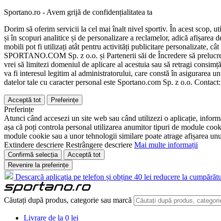
Sportano.ro - Avem grijă de confidențialitatea ta
Dorim să oferim servicii la cel mai înalt nivel sportiv. În acest scop, u
și în scopuri analitice și de personalizare a reclamelor, adică afișarea d
mobili pot fi utilizați atât pentru activități publicitare personalizate,
SPORTANO.COM Sp. z o.o. și Partenerii săi de Încredere să prelucreze d
vrei să limitezi domeniul de aplicare al acestuia sau să retragi consimț
va fi interesul legitim al administratorului, care constă în asigurarea unu
datelor tale cu caracter personal este Sportano.com Sp. z o.o. Contact
Acceptă tot
Preferințe
Preferințe
Atunci când accesezi un site web sau când utilizezi o aplicație, informa
așa că poți controla personal utilizarea anumitor tipuri de module cooki
module cookie sau a unor tehnologii similare poate atrage afișarea unui 
Extindere descriere
Restrângere descriere
Mai multe informații
Confirmă selecția
Acceptă tot
Revenire la preferințe
Descarcă aplicația pe telefon și obține 40 lei reducere la cumpărătu
Căutați după produs, categorie sau marcă
Livrare de la 0 lei