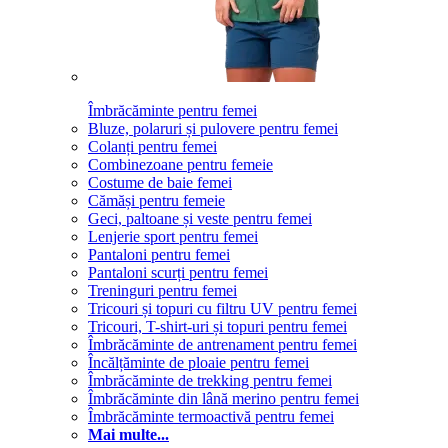
Îmbrăcăminte pentru femei
Bluze, polaruri și pulovere pentru femei
Colanți pentru femei
Combinezoane pentru femeie
Costume de baie femei
Cămăși pentru femeie
Geci, paltoane și veste pentru femei
Lenjerie sport pentru femei
Pantaloni pentru femei
Pantaloni scurți pentru femei
Treninguri pentru femei
Tricouri și topuri cu filtru UV pentru femei
Tricouri, T-shirt-uri și topuri pentru femei
Îmbrăcăminte de antrenament pentru femei
Încălțăminte de ploaie pentru femei
Îmbrăcăminte de trekking pentru femei
Îmbrăcăminte din lână merino pentru femei
Îmbrăcăminte termoactivă pentru femei
Mai multe...