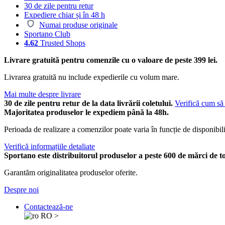
30 de zile pentru retur
Expediere chiar și în 48 h
Numai produse originale
Sportano Club
4.62
Trusted Shops
Livrare gratuită pentru comenzile cu o valoare de peste 399 lei.
Livrarea gratuită nu include expedierile cu volum mare.
Mai multe despre livrare
30 de zile pentru retur de la data livrării coletului.
Verifică cum să 
Majoritatea produselor le expediem până la 48h.
Perioada de realizare a comenzilor poate varia în funcție de disponibili
Verifică informațiile detaliate
Sportano este distribuitorul produselor a peste 600 de mărci de t
Garantăm originalitatea produselor oferite.
Despre noi
Contactează-ne
RO
>