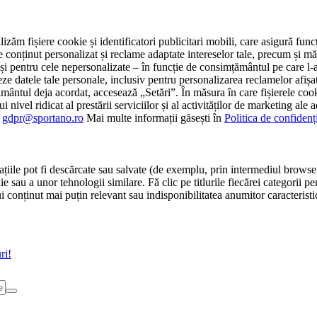
tilizăm fișiere cookie și identificatori publicitari mobili, care asigură fu
e conținut personalizat și reclame adaptate intereselor tale, precum și măsu
 cât și pentru cele nepersonalizate – în funcție de consimțământul pe care
atele tale personale, inclusiv pentru personalizarea reclamelor afișate
ământul deja acordat, accesează „Setări”. În măsura în care fișierele cook
i nivel ridicat al prestării serviciilor și al activităților de marketing ale
:
gdpr@sportano.ro
Mai multe informații găsești în
Politica de confidenț
țiile pot fi descărcate sau salvate (de exemplu, prin intermediul browser
e sau a unor tehnologii similare. Fă clic pe titlurile fiecărei categorii p
conținut mai puțin relevant sau indisponibilitatea anumitor caracteristici
ri!