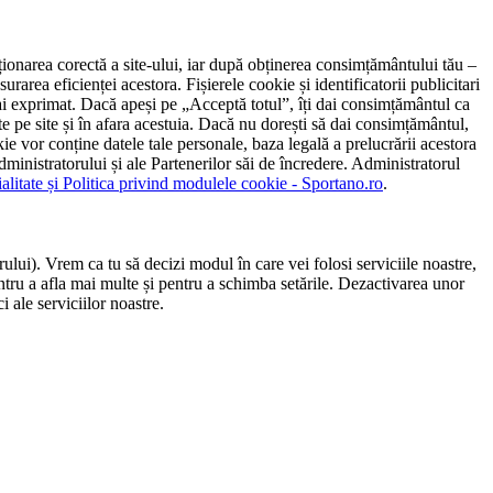
ncționarea corectă a site-ului, iar după obținerea consimțământului tău –
rarea eficienței acestora. Fișierele cookie și identificatorii publicitari
 l-ai exprimat. Dacă apeși pe „Acceptă totul”, îți dai consimțământul ca
 pe site și în afara acestuia. Dacă nu dorești să dai consimțământul,
ie vor conține datele tale personale, baza legală a prelucrării acestora
 administratorului și ale Partenerilor săi de încredere. Administratorul
ialitate și Politica privind modulele cookie - Sportano.ro
.
ului). Vrem ca tu să decizi modul în care vei folosi serviciile noastre,
entru a afla mai multe și pentru a schimba setările. Dezactivarea unor
 ale serviciilor noastre.