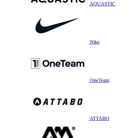
AQUASTIC
Nike
OneTeam
ATTABO