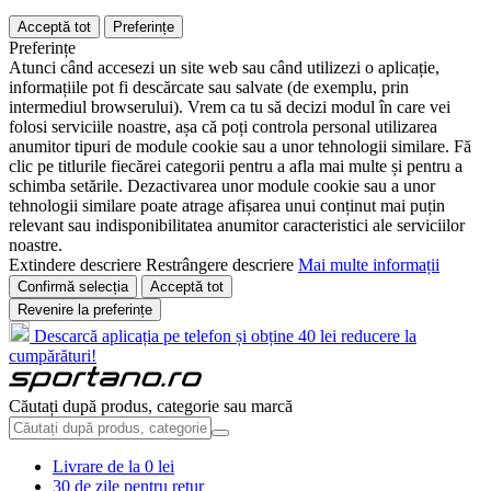
Acceptă tot
Preferințe
Preferințe
Atunci când accesezi un site web sau când utilizezi o aplicație,
informațiile pot fi descărcate sau salvate (de exemplu, prin
intermediul browserului). Vrem ca tu să decizi modul în care vei
folosi serviciile noastre, așa că poți controla personal utilizarea
anumitor tipuri de module cookie sau a unor tehnologii similare. Fă
clic pe titlurile fiecărei categorii pentru a afla mai multe și pentru a
schimba setările. Dezactivarea unor module cookie sau a unor
tehnologii similare poate atrage afișarea unui conținut mai puțin
relevant sau indisponibilitatea anumitor caracteristici ale serviciilor
noastre.
Extindere descriere
Restrângere descriere
Mai multe informații
Confirmă selecția
Acceptă tot
Revenire la preferințe
Descarcă aplicația pe telefon și obține 40 lei reducere la
cumpărături!
Căutați după produs, categorie sau marcă
Livrare de la 0 lei
30 de zile pentru retur