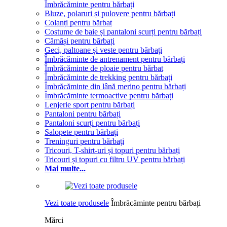
Îmbrăcăminte pentru bărbați
Bluze, polaruri și pulovere pentru bărbați
Colanți pentru bărbat
Costume de baie și pantaloni scurți pentru bărbați
Cămăși pentru bărbați
Geci, paltoane și veste pentru bărbați
Îmbrăcăminte de antrenament pentru bărbați
Îmbrăcăminte de ploaie pentru bărbat
Îmbrăcăminte de trekking pentru bărbați
Îmbrăcăminte din lână merino pentru bărbați
Îmbrăcăminte termoactive pentru bărbați
Lenjerie sport pentru bărbați
Pantaloni pentru bărbați
Pantaloni scurți pentru bărbați
Salopete pentru bărbați
Treninguri pentru bărbați
Tricouri, T-shirt-uri și topuri pentru bărbați
Tricouri și topuri cu filtru UV pentru bărbați
Mai multe...
Vezi toate produsele
Îmbrăcăminte pentru bărbați
Mărci