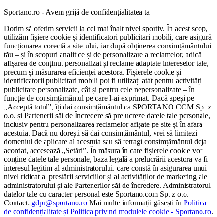
Sportano.ro - Avem grijă de confidențialitatea ta
Dorim să oferim servicii la cel mai înalt nivel sportiv. În acest scop,
utilizăm fișiere cookie și identificatori publicitari mobili, care asigură
funcționarea corectă a site-ului, iar după obținerea consimțământului
tău – și în scopuri analitice și de personalizare a reclamelor, adică
afișarea de conținut personalizat și reclame adaptate intereselor tale,
precum și măsurarea eficienței acestora. Fișierele cookie și
identificatorii publicitari mobili pot fi utilizați atât pentru activități
publicitare personalizate, cât și pentru cele nepersonalizate – în
funcție de consimțământul pe care l-ai exprimat. Dacă apeși pe
„Acceptă totul”, îți dai consimțământul ca SPORTANO.COM Sp. z
o.o. și Partenerii săi de Încredere să prelucreze datele tale personale,
inclusiv pentru personalizarea reclamelor afișate pe site și în afara
acestuia. Dacă nu dorești să dai consimțământul, vrei să limitezi
domeniul de aplicare al acestuia sau să retragi consimțământul deja
acordat, accesează „Setări”. În măsura în care fișierele cookie vor
conține datele tale personale, baza legală a prelucrării acestora va fi
interesul legitim al administratorului, care constă în asigurarea unui
nivel ridicat al prestării serviciilor și al activităților de marketing ale
administratorului și ale Partenerilor săi de încredere. Administratorul
datelor tale cu caracter personal este Sportano.com Sp. z o.o.
Contact:
gdpr@sportano.ro
Mai multe informații găsești în
Politica
de confidențialitate și Politica privind modulele cookie - Sportano.ro
.