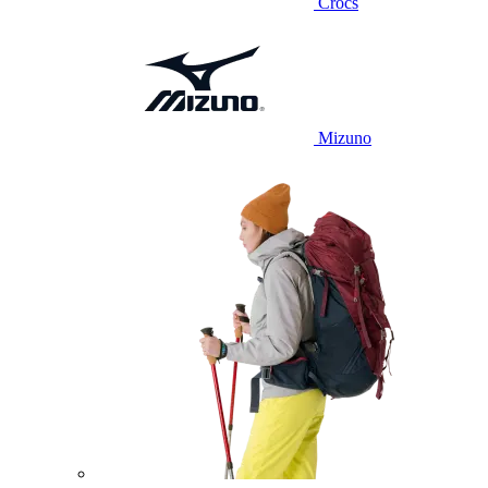
Crocs
Mizuno