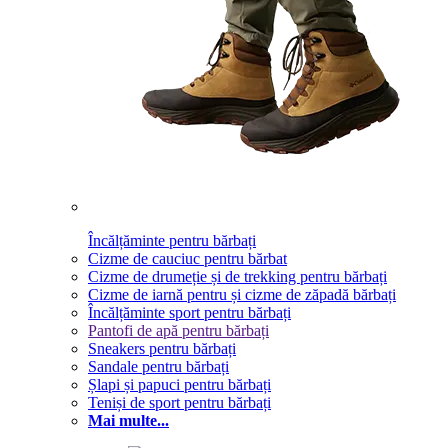
Încălțăminte pentru bărbați
Cizme de cauciuc pentru bărbat
Cizme de drumeție și de trekking pentru bărbați
Cizme de iarnă pentru și cizme de zăpadă bărbați
Încălțăminte sport pentru bărbați
Pantofi de apă pentru bărbați
Sneakers pentru bărbați
Sandale pentru bărbați
Șlapi și papuci pentru bărbați
Teniși de sport pentru bărbați
Mai multe...