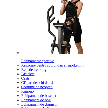
Echipamente sportive
Aripioare pentru scufundări și snorkelling
Bețe de trekking
Biciclete
Căști
Clăpari de schi damă
Costume de neopren
Kimono
Echipament de baschet
Echipament de box
Echipament de drumeții