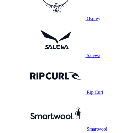
Osprey
Salewa
Rip Curl
Smartwool