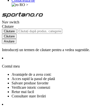
Contactează-ne
RO
>
Nav switch
Căutare
Căutare
Căutare
Anulare
Introduceți un termen de căutare pentru a vedea sugestiile.
Contul meu
Avantajele de a avea cont:
Acces rapid la pasul de plată
Salvare produse favorite
Verificare istoric comenzi
Retur mai facil
Consultare stare livrări