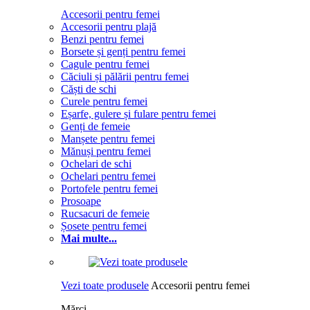
Accesorii pentru femei
Accesorii pentru plajă
Benzi pentru femei
Borsete și genți pentru femei
Cagule pentru femei
Căciuli și pălării pentru femei
Căști de schi
Curele pentru femei
Eșarfe, gulere și fulare pentru femei
Genți de femeie
Manșete pentru femei
Mănuși pentru femei
Ochelari de schi
Ochelari pentru femei
Portofele pentru femei
Prosoape
Rucsacuri de femeie
Șosete pentru femei
Mai multe...
Vezi toate produsele
Accesorii pentru femei
Mărci