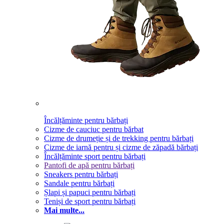
Încălțăminte pentru bărbați
Cizme de cauciuc pentru bărbat
Cizme de drumeție și de trekking pentru bărbați
Cizme de iarnă pentru și cizme de zăpadă bărbați
Încălțăminte sport pentru bărbați
Pantofi de apă pentru bărbați
Sneakers pentru bărbați
Sandale pentru bărbați
Șlapi și papuci pentru bărbați
Teniși de sport pentru bărbați
Mai multe...