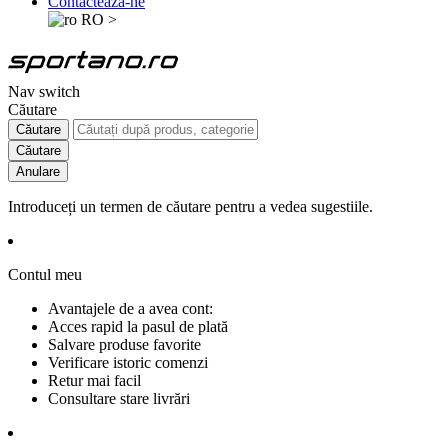
Contactează-ne
RO
>
Nav switch
Căutare
Căutare
Căutare
Anulare
Introduceți un termen de căutare pentru a vedea sugestiile.
Contul meu
Avantajele de a avea cont:
Acces rapid la pasul de plată
Salvare produse favorite
Verificare istoric comenzi
Retur mai facil
Consultare stare livrări