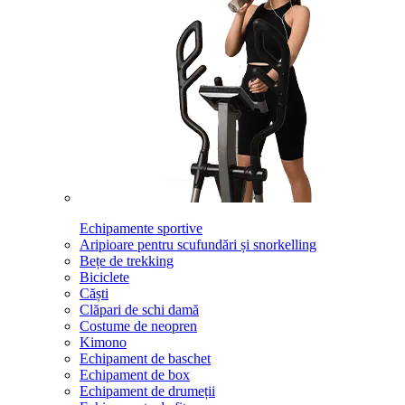
Echipamente sportive
Aripioare pentru scufundări și snorkelling
Bețe de trekking
Biciclete
Căști
Clăpari de schi damă
Costume de neopren
Kimono
Echipament de baschet
Echipament de box
Echipament de drumeții