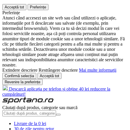
Acceptă tot
Preferințe
Preferințe
Atunci când accesezi un site web sau când utilizezi o aplicație,
informațiile pot fi descărcate sau salvate (de exemplu, prin
intermediul browserului). Vrem ca tu să decizi modul în care vei
folosi serviciile noastre, așa că poți controla personal utilizarea
anumitor tipuri de module cookie sau a unor tehnologii similare. Fă
clic pe titlurile fiecărei categorii pentru a afla mai multe și pentru a
schimba setările. Dezactivarea unor module cookie sau a unor
tehnologii similare poate atrage afișarea unui conținut mai puțin
relevant sau indisponibilitatea anumitor caracteristici ale serviciilor
noastre.
Extindere descriere
Restrângere descriere
Mai multe informații
Confirmă selecția
Acceptă tot
Revenire la preferințe
Descarcă aplicația pe telefon și obține 40 lei reducere la
cumpărături!
Căutați după produs, categorie sau marcă
Livrare de la 0 lei
30 de zile pentru retur