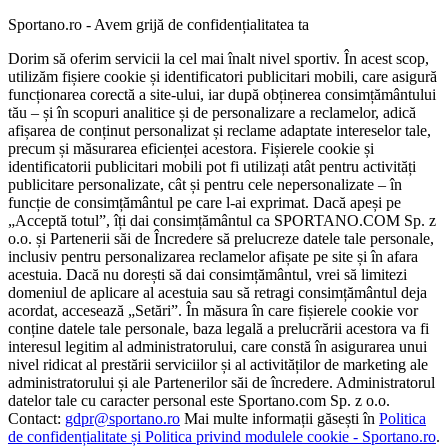
Sportano.ro - Avem grijă de confidențialitatea ta
Dorim să oferim servicii la cel mai înalt nivel sportiv. În acest scop,
utilizăm fișiere cookie și identificatori publicitari mobili, care asigură
funcționarea corectă a site-ului, iar după obținerea consimțământului
tău – și în scopuri analitice și de personalizare a reclamelor, adică
afișarea de conținut personalizat și reclame adaptate intereselor tale,
precum și măsurarea eficienței acestora. Fișierele cookie și
identificatorii publicitari mobili pot fi utilizați atât pentru activități
publicitare personalizate, cât și pentru cele nepersonalizate – în
funcție de consimțământul pe care l-ai exprimat. Dacă apeși pe
„Acceptă totul”, îți dai consimțământul ca SPORTANO.COM Sp. z
o.o. și Partenerii săi de Încredere să prelucreze datele tale personale,
inclusiv pentru personalizarea reclamelor afișate pe site și în afara
acestuia. Dacă nu dorești să dai consimțământul, vrei să limitezi
domeniul de aplicare al acestuia sau să retragi consimțământul deja
acordat, accesează „Setări”. În măsura în care fișierele cookie vor
conține datele tale personale, baza legală a prelucrării acestora va fi
interesul legitim al administratorului, care constă în asigurarea unui
nivel ridicat al prestării serviciilor și al activităților de marketing ale
administratorului și ale Partenerilor săi de încredere. Administratorul
datelor tale cu caracter personal este Sportano.com Sp. z o.o.
Contact:
gdpr@sportano.ro
Mai multe informații găsești în
Politica
de confidențialitate și Politica privind modulele cookie - Sportano.ro
.