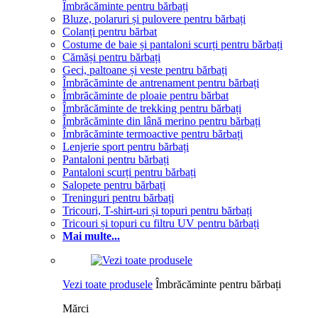
Îmbrăcăminte pentru bărbați
Bluze, polaruri și pulovere pentru bărbați
Colanți pentru bărbat
Costume de baie și pantaloni scurți pentru bărbați
Cămăși pentru bărbați
Geci, paltoane și veste pentru bărbați
Îmbrăcăminte de antrenament pentru bărbați
Îmbrăcăminte de ploaie pentru bărbat
Îmbrăcăminte de trekking pentru bărbați
Îmbrăcăminte din lână merino pentru bărbați
Îmbrăcăminte termoactive pentru bărbați
Lenjerie sport pentru bărbați
Pantaloni pentru bărbați
Pantaloni scurți pentru bărbați
Salopete pentru bărbați
Treninguri pentru bărbați
Tricouri, T-shirt-uri și topuri pentru bărbați
Tricouri și topuri cu filtru UV pentru bărbați
Mai multe...
Vezi toate produsele
Îmbrăcăminte pentru bărbați
Mărci