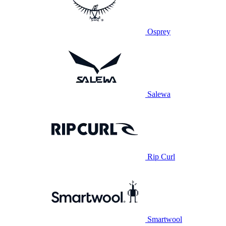
Osprey
Salewa
Rip Curl
Smartwool