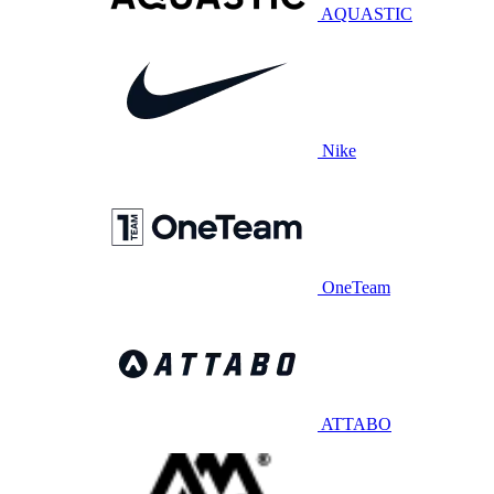
AQUASTIC
Nike
OneTeam
ATTABO