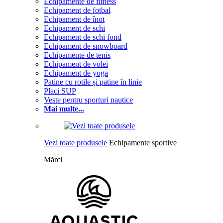
Echipamente de fitness
Echipament de fotbal
Echipament de înot
Echipament de schi
Echipament de schi fond
Echipament de snowboard
Echipamente de tenis
Echipament de volei
Echipament de yoga
Patine cu rotile și patine în linie
Placi SUP
Veste pentru sporturi nautice
Mai multe...
Vezi toate produsele
Echipamente sportive
Mărci