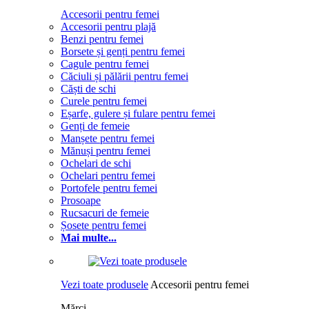
Accesorii pentru femei
Accesorii pentru plajă
Benzi pentru femei
Borsete și genți pentru femei
Cagule pentru femei
Căciuli și pălării pentru femei
Căști de schi
Curele pentru femei
Eșarfe, gulere și fulare pentru femei
Genți de femeie
Manșete pentru femei
Mănuși pentru femei
Ochelari de schi
Ochelari pentru femei
Portofele pentru femei
Prosoape
Rucsacuri de femeie
Șosete pentru femei
Mai multe...
Vezi toate produsele
Accesorii pentru femei
Mărci