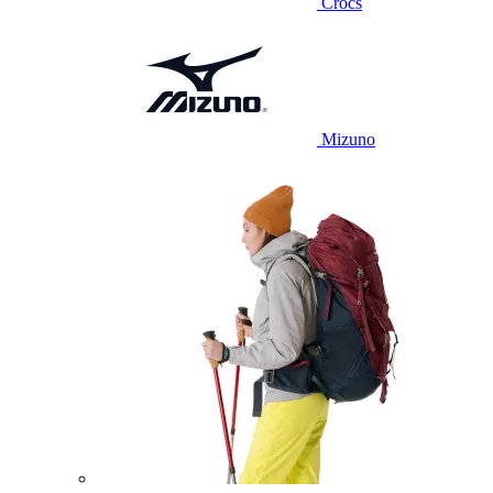
Crocs
Mizuno