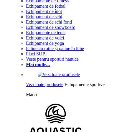
Echipamente de fitness
Echipament de fotbal
Echipament de înot
Echipament de schi
Echipament de schi fond
Echipament de snowboard
Echipamente de tenis
Echipament de volei
Echipament de yoga
Patine cu rotile și patine în linie
Placi SUP
Veste pentru sporturi nautice
Mai multe...
Vezi toate produsele
Echipamente sportive
Mărci