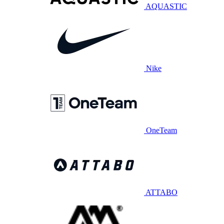
AQUASTIC
Nike
OneTeam
ATTABO