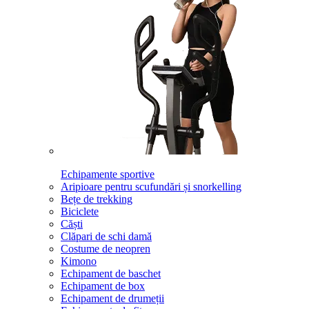
Echipamente sportive
Aripioare pentru scufundări și snorkelling
Bețe de trekking
Biciclete
Căști
Clăpari de schi damă
Costume de neopren
Kimono
Echipament de baschet
Echipament de box
Echipament de drumeții