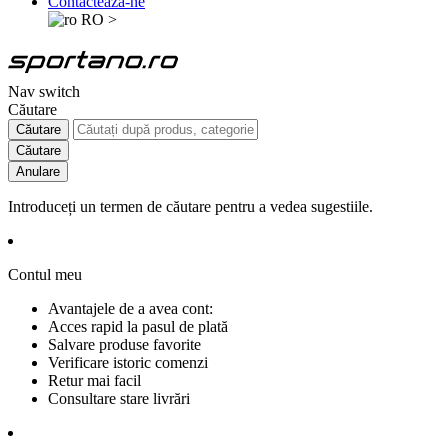
Contactează-ne
RO
>
Nav switch
Căutare
Căutare
Căutare
Anulare
Introduceți un termen de căutare pentru a vedea sugestiile.
Contul meu
Avantajele de a avea cont:
Acces rapid la pasul de plată
Salvare produse favorite
Verificare istoric comenzi
Retur mai facil
Consultare stare livrări