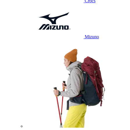
Crocs
Mizuno