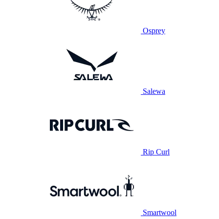
Osprey
Salewa
Rip Curl
Smartwool