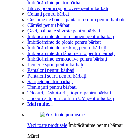
Îmbrăcăminte pentru bărbați
Bluze, polaruri și pulovere pentru bărbați
Colanți pentru bărbat
Costume de baie și pantaloni scurți pentru bărbați
Cămăși pentru bărbați
Geci, paltoane și veste pentru bărbați
Îmbrăcăminte de antrenament pentru bărbați
Îmbrăcăminte de ploaie pentru bărbat
Îmbrăcăminte de trekking pentru bărbați
Îmbrăcăminte din lână merino pentru bărbați
Îmbrăcăminte termoactive pentru bărbați
Lenjerie sport pentru bărbați
Pantaloni pentru bărbați
Pantaloni scurți pentru bărbați
Salopete pentru bărbați
Treninguri pentru bărbați
Tricouri, T-shirt-uri și topuri pentru bărbați
Tricouri și topuri cu filtru UV pentru bărbați
Mai multe...
Vezi toate produsele
Îmbrăcăminte pentru bărbați
Mărci