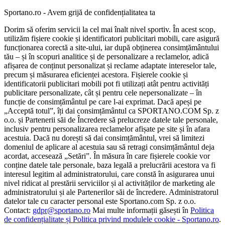
Sportano.ro - Avem grijă de confidențialitatea ta
Dorim să oferim servicii la cel mai înalt nivel sportiv. În acest scop,
utilizăm fișiere cookie și identificatori publicitari mobili, care asigură
funcționarea corectă a site-ului, iar după obținerea consimțământului
tău – și în scopuri analitice și de personalizare a reclamelor, adică
afișarea de conținut personalizat și reclame adaptate intereselor tale,
precum și măsurarea eficienței acestora. Fișierele cookie și
identificatorii publicitari mobili pot fi utilizați atât pentru activități
publicitare personalizate, cât și pentru cele nepersonalizate – în
funcție de consimțământul pe care l-ai exprimat. Dacă apeși pe
„Acceptă totul”, îți dai consimțământul ca SPORTANO.COM Sp. z
o.o. și Partenerii săi de Încredere să prelucreze datele tale personale,
inclusiv pentru personalizarea reclamelor afișate pe site și în afara
acestuia. Dacă nu dorești să dai consimțământul, vrei să limitezi
domeniul de aplicare al acestuia sau să retragi consimțământul deja
acordat, accesează „Setări”. În măsura în care fișierele cookie vor
conține datele tale personale, baza legală a prelucrării acestora va fi
interesul legitim al administratorului, care constă în asigurarea unui
nivel ridicat al prestării serviciilor și al activităților de marketing ale
administratorului și ale Partenerilor săi de încredere. Administratorul
datelor tale cu caracter personal este Sportano.com Sp. z o.o.
Contact:
gdpr@sportano.ro
Mai multe informații găsești în
Politica
de confidențialitate și Politica privind modulele cookie - Sportano.ro
.