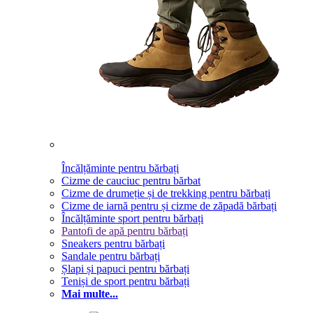
Încălțăminte pentru bărbați
Cizme de cauciuc pentru bărbat
Cizme de drumeție și de trekking pentru bărbați
Cizme de iarnă pentru și cizme de zăpadă bărbați
Încălțăminte sport pentru bărbați
Pantofi de apă pentru bărbați
Sneakers pentru bărbați
Sandale pentru bărbați
Șlapi și papuci pentru bărbați
Teniși de sport pentru bărbați
Mai multe...