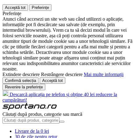
Acceptă tot
Preferințe
Preferințe
Atunci când accesezi un site web sau când utilizezi o aplicație,
informațiile pot fi descărcate sau salvate (de exemplu, prin
intermediul browserului). Vrem ca tu să decizi modul în care vei
folosi serviciile noastre, așa că poți controla personal utilizarea
anumitor tipuri de module cookie sau a unor tehnologii similare. Fă
clic pe titlurile fiecărei categorii pentru a afla mai multe și pentru a
schimba setările. Dezactivarea unor module cookie sau a unor
tehnologii similare poate atrage afișarea unui conținut mai puțin
relevant sau indisponibilitatea anumitor caracteristici ale serviciilor
noastre.
Extindere descriere
Restrângere descriere
Mai multe informații
Confirmă selecția
Acceptă tot
Revenire la preferințe
Descarcă aplicația pe telefon și obține 40 lei reducere la
cumpărături!
Căutați după produs, categorie sau marcă
Livrare de la 0 lei
30 de zile pentru retur