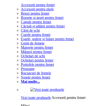
Accesorii pentru femei
Accesorii pentru plajă
Benzi pentru femei
Borsete și genți pentru femei
Cagule pentru femei
Căciuli și pălării pentru femei
Căști de schi
Curele pentru femei
Eșarfe, gulere și fulare pentru femei
Genți de femeie
Manșete pentru femei
Mănuși pentru femei
Ochelari de schi
Ochelari pentru femei
Portofele pentru femei
Prosoape
Rucsacuri de femeie
Șosete pentru femei
Mai multe...
Vezi toate produsele
Accesorii pentru femei
Mărci