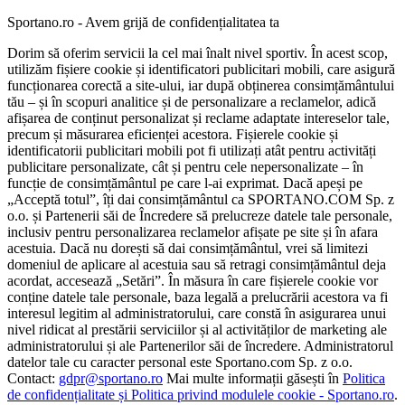
Sportano.ro - Avem grijă de confidențialitatea ta
Dorim să oferim servicii la cel mai înalt nivel sportiv. În acest scop,
utilizăm fișiere cookie și identificatori publicitari mobili, care asigură
funcționarea corectă a site-ului, iar după obținerea consimțământului
tău – și în scopuri analitice și de personalizare a reclamelor, adică
afișarea de conținut personalizat și reclame adaptate intereselor tale,
precum și măsurarea eficienței acestora. Fișierele cookie și
identificatorii publicitari mobili pot fi utilizați atât pentru activități
publicitare personalizate, cât și pentru cele nepersonalizate – în
funcție de consimțământul pe care l-ai exprimat. Dacă apeși pe
„Acceptă totul”, îți dai consimțământul ca SPORTANO.COM Sp. z
o.o. și Partenerii săi de Încredere să prelucreze datele tale personale,
inclusiv pentru personalizarea reclamelor afișate pe site și în afara
acestuia. Dacă nu dorești să dai consimțământul, vrei să limitezi
domeniul de aplicare al acestuia sau să retragi consimțământul deja
acordat, accesează „Setări”. În măsura în care fișierele cookie vor
conține datele tale personale, baza legală a prelucrării acestora va fi
interesul legitim al administratorului, care constă în asigurarea unui
nivel ridicat al prestării serviciilor și al activităților de marketing ale
administratorului și ale Partenerilor săi de încredere. Administratorul
datelor tale cu caracter personal este Sportano.com Sp. z o.o.
Contact:
gdpr@sportano.ro
Mai multe informații găsești în
Politica
de confidențialitate și Politica privind modulele cookie - Sportano.ro
.