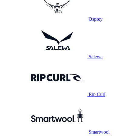
Osprey
Salewa
Rip Curl
Smartwool