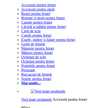
Accesorii pentru femei
Accesorii pentru plajă
Benzi pentru femei
Borsete și genți pentru femei
Cagule pentru femei
Căciuli și pălării pentru femei
Căști de schi
Curele pentru femei
Eșarfe, gulere și fulare pentru femei
Genți de femeie
Manșete pentru femei
Mănuși pentru femei
Ochelari de schi
Ochelari pentru femei
Portofele pentru femei
Prosoape
Rucsacuri de femeie
Șosete pentru femei
Mai multe...
Vezi toate produsele
Accesorii pentru femei
Mărci