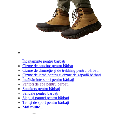
Încălțăminte pentru bărbați
Cizme de cauciuc pentru bărbat
Cizme de drumeție și de trekking pentru bărbați
Cizme de iarnă pentru și cizme de zăpadă bărbați
Încălțăminte sport pentru bărbați
Pantofi de apă pentru bărbați
Sneakers pentru bărbați
Sandale pentru bărbați
Șlapi și papuci pentru bărbați
Teniși de sport pentru bărbați
Mai multe...