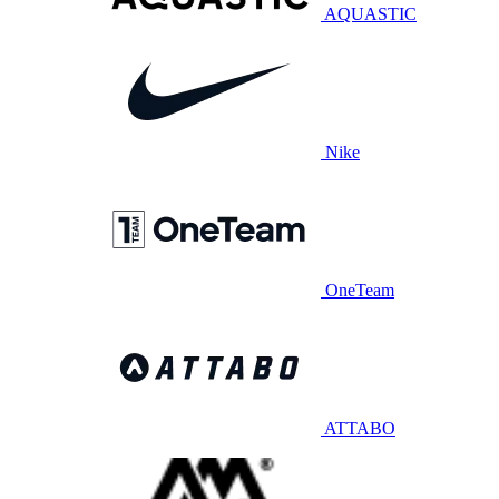
AQUASTIC
Nike
OneTeam
ATTABO