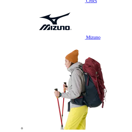
Crocs
Mizuno