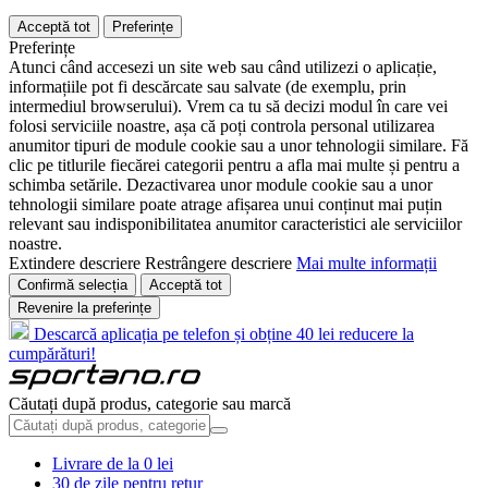
Acceptă tot
Preferințe
Preferințe
Atunci când accesezi un site web sau când utilizezi o aplicație,
informațiile pot fi descărcate sau salvate (de exemplu, prin
intermediul browserului). Vrem ca tu să decizi modul în care vei
folosi serviciile noastre, așa că poți controla personal utilizarea
anumitor tipuri de module cookie sau a unor tehnologii similare. Fă
clic pe titlurile fiecărei categorii pentru a afla mai multe și pentru a
schimba setările. Dezactivarea unor module cookie sau a unor
tehnologii similare poate atrage afișarea unui conținut mai puțin
relevant sau indisponibilitatea anumitor caracteristici ale serviciilor
noastre.
Extindere descriere
Restrângere descriere
Mai multe informații
Confirmă selecția
Acceptă tot
Revenire la preferințe
Descarcă aplicația pe telefon și obține 40 lei reducere la
cumpărături!
Căutați după produs, categorie sau marcă
Livrare de la 0 lei
30 de zile pentru retur