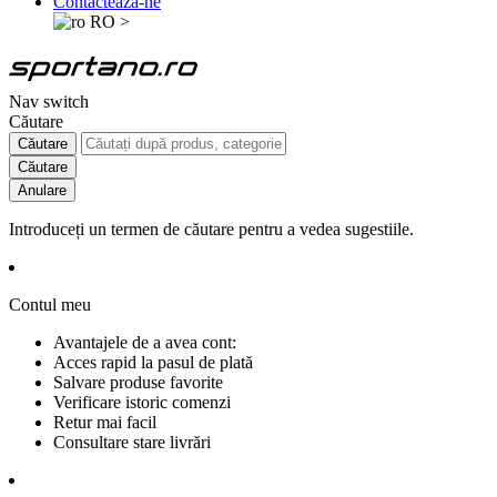
Contactează-ne
RO
>
Nav switch
Căutare
Căutare
Căutare
Anulare
Introduceți un termen de căutare pentru a vedea sugestiile.
Contul meu
Avantajele de a avea cont:
Acces rapid la pasul de plată
Salvare produse favorite
Verificare istoric comenzi
Retur mai facil
Consultare stare livrări