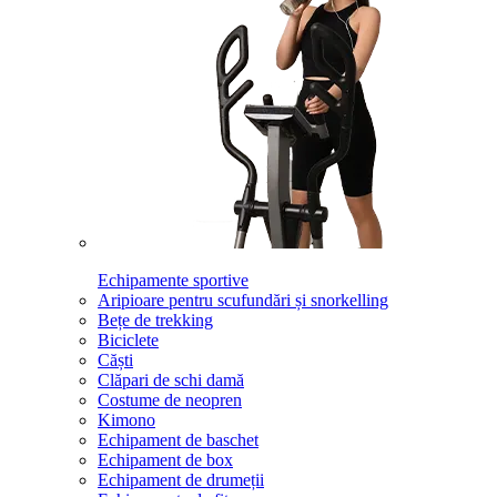
Echipamente sportive
Aripioare pentru scufundări și snorkelling
Bețe de trekking
Biciclete
Căști
Clăpari de schi damă
Costume de neopren
Kimono
Echipament de baschet
Echipament de box
Echipament de drumeții