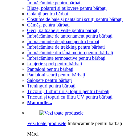
Îmbrăcăminte pentru bărbați
Bluze, polaruri și pulovere pentru bărbați
Colanți pentru bărbat
Costume de baie și pantaloni scurți pentru bărbați
Cămăși pentru bărbați
Geci, paltoane și veste pentru bărbați
Îmbrăcăminte de antrenament pentru bărbați
Îmbrăcăminte de ploaie pentru bărbat
Îmbrăcăminte de trekking pentru bărbați
Îmbrăcăminte din lână merino pentru bărbați
Îmbrăcăminte termoactive pentru bărbați
Lenjerie sport pentru bărbați
Pantaloni pentru bărbați
Pantaloni scurți pentru bărbați
Salopete pentru bărbați
Treninguri pentru bărbați
Tricouri, T-shirt-uri și topuri pentru bărbați
Tricouri și topuri cu filtru UV pentru bărbați
Mai multe...
Vezi toate produsele
Îmbrăcăminte pentru bărbați
Mărci