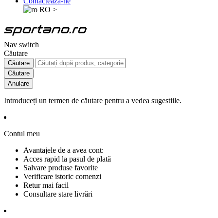
Contactează-ne
RO
>
Nav switch
Căutare
Căutare
Căutare
Anulare
Introduceți un termen de căutare pentru a vedea sugestiile.
Contul meu
Avantajele de a avea cont:
Acces rapid la pasul de plată
Salvare produse favorite
Verificare istoric comenzi
Retur mai facil
Consultare stare livrări