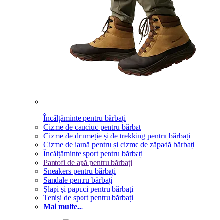
Încălțăminte pentru bărbați
Cizme de cauciuc pentru bărbat
Cizme de drumeție și de trekking pentru bărbați
Cizme de iarnă pentru și cizme de zăpadă bărbați
Încălțăminte sport pentru bărbați
Pantofi de apă pentru bărbați
Sneakers pentru bărbați
Sandale pentru bărbați
Șlapi și papuci pentru bărbați
Teniși de sport pentru bărbați
Mai multe...