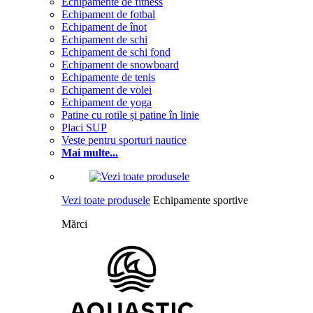
Echipamente de fitness
Echipament de fotbal
Echipament de înot
Echipament de schi
Echipament de schi fond
Echipament de snowboard
Echipamente de tenis
Echipament de volei
Echipament de yoga
Patine cu rotile și patine în linie
Placi SUP
Veste pentru sporturi nautice
Mai multe...
Vezi toate produsele
Echipamente sportive
Mărci