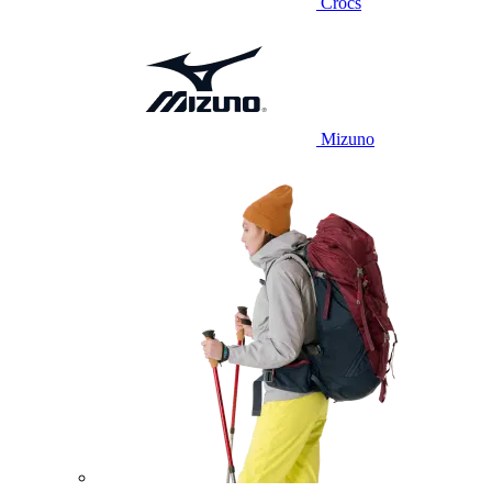
Crocs
Mizuno