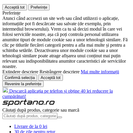
Acceptă tot
Preferințe
Preferințe
Atunci când accesezi un site web sau când utilizezi o aplicație,
informațiile pot fi descărcate sau salvate (de exemplu, prin
intermediul browserului). Vrem ca tu să decizi modul în care vei
folosi serviciile noastre, așa că poți controla personal utilizarea
anumitor tipuri de module cookie sau a unor tehnologii similare. Fă
clic pe titlurile fiecărei categorii pentru a afla mai multe și pentru a
schimba setările. Dezactivarea unor module cookie sau a unor
tehnologii similare poate atrage afișarea unui conținut mai puțin
relevant sau indisponibilitatea anumitor caracteristici ale serviciilor
noastre.
Extindere descriere
Restrângere descriere
Mai multe informații
Confirmă selecția
Acceptă tot
Revenire la preferințe
Descarcă aplicația pe telefon și obține 40 lei reducere la
cumpărături!
Căutați după produs, categorie sau marcă
Livrare de la 0 lei
30 de zile pentru retur