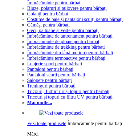
Îmbrăcăminte pentru bărbați
Bluze, polaruri și pulovere pentru bărbați
Colanți pentru bărbat
Costume de baie și pantaloni scurți pentru bărbați
Cămăși pentru bărbați
Geci, paltoane și veste pentru bărbați
Îmbrăcăminte de antrenament pentru bărbați
Îmbrăcăminte de ploaie pentru bărbat
Îmbrăcăminte de trekking pentru bărbați
Îmbrăcăminte din lână merino pentru bărbați
Îmbrăcăminte termoactive pentru bărbați
Lenjerie sport pentru bărbați
Pantaloni pentru bărbați
Pantaloni scurți pentru bărbați
Salopete pentru bărbați
Treninguri pentru bărbați
Tricouri, T-shirt-uri și topuri pentru bărbați
Tricouri și topuri cu filtru UV pentru bărbați
Mai multe...
Vezi toate produsele
Îmbrăcăminte pentru bărbați
Mărci