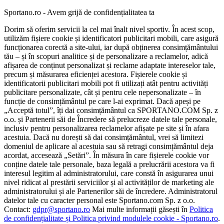
Sportano.ro - Avem grijă de confidențialitatea ta
Dorim să oferim servicii la cel mai înalt nivel sportiv. În acest scop,
utilizăm fișiere cookie și identificatori publicitari mobili, care asigură
funcționarea corectă a site-ului, iar după obținerea consimțământului
tău – și în scopuri analitice și de personalizare a reclamelor, adică
afișarea de conținut personalizat și reclame adaptate intereselor tale,
precum și măsurarea eficienței acestora. Fișierele cookie și
identificatorii publicitari mobili pot fi utilizați atât pentru activități
publicitare personalizate, cât și pentru cele nepersonalizate – în
funcție de consimțământul pe care l-ai exprimat. Dacă apeși pe
„Acceptă totul”, îți dai consimțământul ca SPORTANO.COM Sp. z
o.o. și Partenerii săi de Încredere să prelucreze datele tale personale,
inclusiv pentru personalizarea reclamelor afișate pe site și în afara
acestuia. Dacă nu dorești să dai consimțământul, vrei să limitezi
domeniul de aplicare al acestuia sau să retragi consimțământul deja
acordat, accesează „Setări”. În măsura în care fișierele cookie vor
conține datele tale personale, baza legală a prelucrării acestora va fi
interesul legitim al administratorului, care constă în asigurarea unui
nivel ridicat al prestării serviciilor și al activităților de marketing ale
administratorului și ale Partenerilor săi de încredere. Administratorul
datelor tale cu caracter personal este Sportano.com Sp. z o.o.
Contact:
gdpr@sportano.ro
Mai multe informații găsești în
Politica
de confidențialitate și Politica privind modulele cookie - Sportano.ro
.