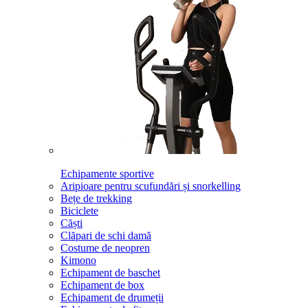
Echipamente sportive
Aripioare pentru scufundări și snorkelling
Bețe de trekking
Biciclete
Căști
Clăpari de schi damă
Costume de neopren
Kimono
Echipament de baschet
Echipament de box
Echipament de drumeții