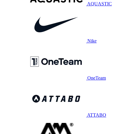
AQUASTIC
Nike
OneTeam
ATTABO