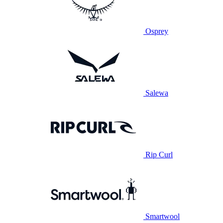
Osprey
Salewa
Rip Curl
Smartwool