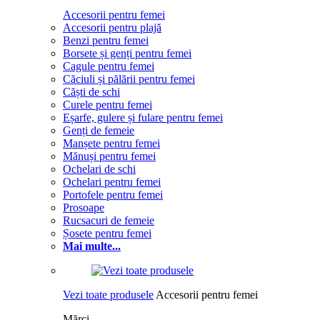
Accesorii pentru femei
Accesorii pentru plajă
Benzi pentru femei
Borsete și genți pentru femei
Cagule pentru femei
Căciuli și pălării pentru femei
Căști de schi
Curele pentru femei
Eșarfe, gulere și fulare pentru femei
Genți de femeie
Manșete pentru femei
Mănuși pentru femei
Ochelari de schi
Ochelari pentru femei
Portofele pentru femei
Prosoape
Rucsacuri de femeie
Șosete pentru femei
Mai multe...
Vezi toate produsele
Accesorii pentru femei
Mărci