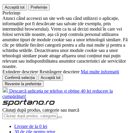
Acceptă tot
Preferințe
Preferințe
Atunci când accesezi un site web sau când utilizezi o aplicație,
informațiile pot fi descărcate sau salvate (de exemplu, prin
intermediul browserului). Vrem ca tu să decizi modul în care vei
folosi serviciile noastre, așa că poți controla personal utilizarea
anumitor tipuri de module cookie sau a unor tehnologii similare. Fă
clic pe titlurile fiecărei categorii pentru a afla mai multe și pentru a
schimba setările. Dezactivarea unor module cookie sau a unor
tehnologii similare poate atrage afișarea unui conținut mai puțin
relevant sau indisponibilitatea anumitor caracteristici ale serviciilor
noastre.
Extindere descriere
Restrângere descriere
Mai multe informații
Confirmă selecția
Acceptă tot
Revenire la preferințe
Descarcă aplicația pe telefon și obține 40 lei reducere la
cumpărături!
Căutați după produs, categorie sau marcă
Livrare de la 0 lei
30 de zile pentru retur