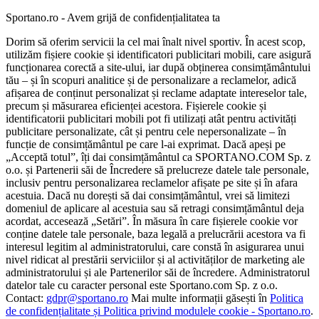
Sportano.ro - Avem grijă de confidențialitatea ta
Dorim să oferim servicii la cel mai înalt nivel sportiv. În acest scop,
utilizăm fișiere cookie și identificatori publicitari mobili, care asigură
funcționarea corectă a site-ului, iar după obținerea consimțământului
tău – și în scopuri analitice și de personalizare a reclamelor, adică
afișarea de conținut personalizat și reclame adaptate intereselor tale,
precum și măsurarea eficienței acestora. Fișierele cookie și
identificatorii publicitari mobili pot fi utilizați atât pentru activități
publicitare personalizate, cât și pentru cele nepersonalizate – în
funcție de consimțământul pe care l-ai exprimat. Dacă apeși pe
„Acceptă totul”, îți dai consimțământul ca SPORTANO.COM Sp. z
o.o. și Partenerii săi de Încredere să prelucreze datele tale personale,
inclusiv pentru personalizarea reclamelor afișate pe site și în afara
acestuia. Dacă nu dorești să dai consimțământul, vrei să limitezi
domeniul de aplicare al acestuia sau să retragi consimțământul deja
acordat, accesează „Setări”. În măsura în care fișierele cookie vor
conține datele tale personale, baza legală a prelucrării acestora va fi
interesul legitim al administratorului, care constă în asigurarea unui
nivel ridicat al prestării serviciilor și al activităților de marketing ale
administratorului și ale Partenerilor săi de încredere. Administratorul
datelor tale cu caracter personal este Sportano.com Sp. z o.o.
Contact:
gdpr@sportano.ro
Mai multe informații găsești în
Politica
de confidențialitate și Politica privind modulele cookie - Sportano.ro
.