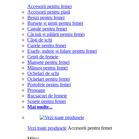
Accesorii pentru femei
Accesorii pentru plajă
Benzi pentru femei
Borsete și genți pentru femei
Cagule pentru femei
Căciuli și pălării pentru femei
Căști de schi
Curele pentru femei
Eșarfe, gulere și fulare pentru femei
Genți de femeie
Manșete pentru femei
Mănuși pentru femei
Ochelari de schi
Ochelari pentru femei
Portofele pentru femei
Prosoape
Rucsacuri de femeie
Șosete pentru femei
Mai multe...
Vezi toate produsele
Accesorii pentru femei
Mărci