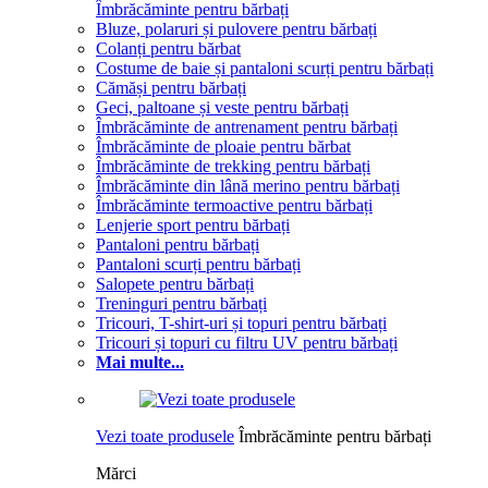
Îmbrăcăminte pentru bărbați
Bluze, polaruri și pulovere pentru bărbați
Colanți pentru bărbat
Costume de baie și pantaloni scurți pentru bărbați
Cămăși pentru bărbați
Geci, paltoane și veste pentru bărbați
Îmbrăcăminte de antrenament pentru bărbați
Îmbrăcăminte de ploaie pentru bărbat
Îmbrăcăminte de trekking pentru bărbați
Îmbrăcăminte din lână merino pentru bărbați
Îmbrăcăminte termoactive pentru bărbați
Lenjerie sport pentru bărbați
Pantaloni pentru bărbați
Pantaloni scurți pentru bărbați
Salopete pentru bărbați
Treninguri pentru bărbați
Tricouri, T-shirt-uri și topuri pentru bărbați
Tricouri și topuri cu filtru UV pentru bărbați
Mai multe...
Vezi toate produsele
Îmbrăcăminte pentru bărbați
Mărci