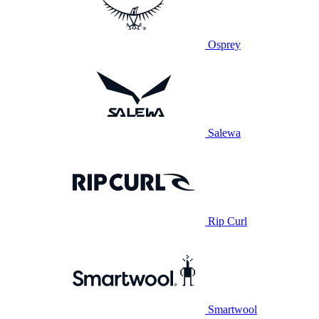
Osprey
Salewa
Rip Curl
Smartwool