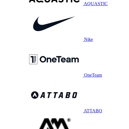
AQUASTIC
Nike
OneTeam
ATTABO