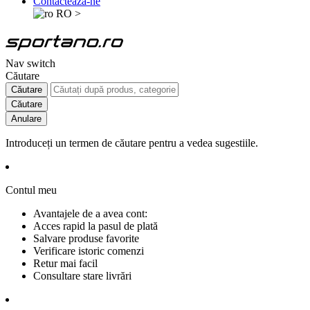
Contactează-ne
RO
>
Nav switch
Căutare
Căutare
Căutare
Anulare
Introduceți un termen de căutare pentru a vedea sugestiile.
Contul meu
Avantajele de a avea cont:
Acces rapid la pasul de plată
Salvare produse favorite
Verificare istoric comenzi
Retur mai facil
Consultare stare livrări