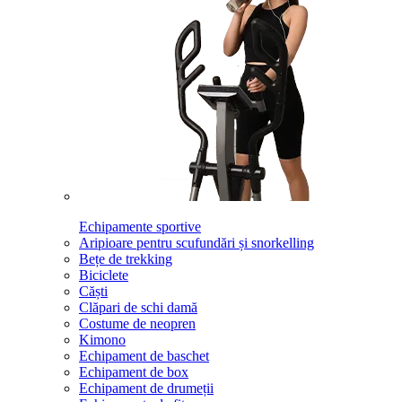
Echipamente sportive
Aripioare pentru scufundări și snorkelling
Bețe de trekking
Biciclete
Căști
Clăpari de schi damă
Costume de neopren
Kimono
Echipament de baschet
Echipament de box
Echipament de drumeții