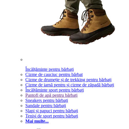
Încălțăminte pentru bărbați
Cizme de cauciuc pentru bărbat
Cizme de drumeție și de trekking pentru bărbați
Cizme de iarnă pentru și cizme de zăpadă bărbați
Încălțăminte sport pentru bărbați
Pantofi de apă pentru bărbați
Sneakers pentru bărbați
Sandale pentru bărbați
Șlapi și papuci pentru bărbați
Teniși de sport pentru bărbați
Mai multe...