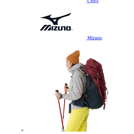
Crocs
Mizuno