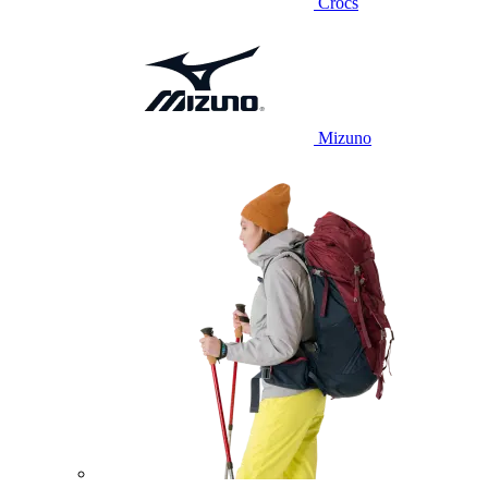
Crocs
Mizuno