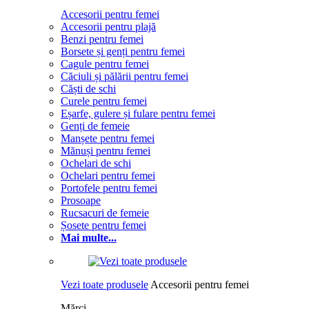
Accesorii pentru femei
Accesorii pentru plajă
Benzi pentru femei
Borsete și genți pentru femei
Cagule pentru femei
Căciuli și pălării pentru femei
Căști de schi
Curele pentru femei
Eșarfe, gulere și fulare pentru femei
Genți de femeie
Manșete pentru femei
Mănuși pentru femei
Ochelari de schi
Ochelari pentru femei
Portofele pentru femei
Prosoape
Rucsacuri de femeie
Șosete pentru femei
Mai multe...
Vezi toate produsele
Accesorii pentru femei
Mărci