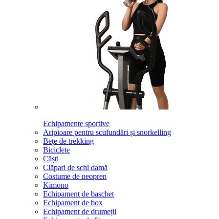
Echipamente sportive
Aripioare pentru scufundări și snorkelling
Bețe de trekking
Biciclete
Căști
Clăpari de schi damă
Costume de neopren
Kimono
Echipament de baschet
Echipament de box
Echipament de drumeții