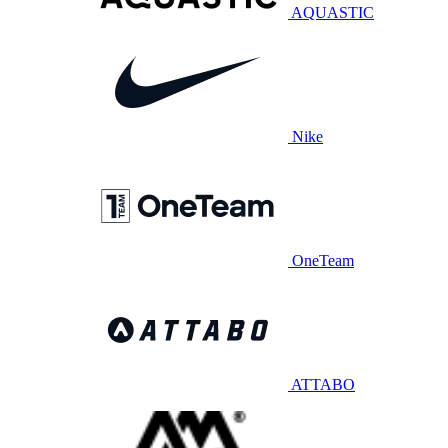
AQUASTIC
Nike
OneTeam
ATTABO