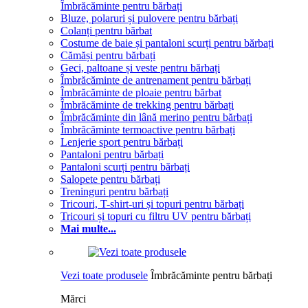
Îmbrăcăminte pentru bărbați
Bluze, polaruri și pulovere pentru bărbați
Colanți pentru bărbat
Costume de baie și pantaloni scurți pentru bărbați
Cămăși pentru bărbați
Geci, paltoane și veste pentru bărbați
Îmbrăcăminte de antrenament pentru bărbați
Îmbrăcăminte de ploaie pentru bărbat
Îmbrăcăminte de trekking pentru bărbați
Îmbrăcăminte din lână merino pentru bărbați
Îmbrăcăminte termoactive pentru bărbați
Lenjerie sport pentru bărbați
Pantaloni pentru bărbați
Pantaloni scurți pentru bărbați
Salopete pentru bărbați
Treninguri pentru bărbați
Tricouri, T-shirt-uri și topuri pentru bărbați
Tricouri și topuri cu filtru UV pentru bărbați
Mai multe...
Vezi toate produsele
Îmbrăcăminte pentru bărbați
Mărci