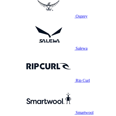
Osprey
Salewa
Rip Curl
Smartwool