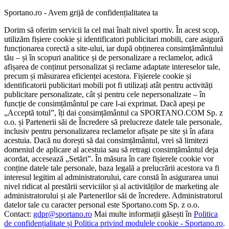
Sportano.ro - Avem grijă de confidențialitatea ta
Dorim să oferim servicii la cel mai înalt nivel sportiv. În acest scop,
utilizăm fișiere cookie și identificatori publicitari mobili, care asigură
funcționarea corectă a site-ului, iar după obținerea consimțământului
tău – și în scopuri analitice și de personalizare a reclamelor, adică
afișarea de conținut personalizat și reclame adaptate intereselor tale,
precum și măsurarea eficienței acestora. Fișierele cookie și
identificatorii publicitari mobili pot fi utilizați atât pentru activități
publicitare personalizate, cât și pentru cele nepersonalizate – în
funcție de consimțământul pe care l-ai exprimat. Dacă apeși pe
„Acceptă totul”, îți dai consimțământul ca SPORTANO.COM Sp. z
o.o. și Partenerii săi de Încredere să prelucreze datele tale personale,
inclusiv pentru personalizarea reclamelor afișate pe site și în afara
acestuia. Dacă nu dorești să dai consimțământul, vrei să limitezi
domeniul de aplicare al acestuia sau să retragi consimțământul deja
acordat, accesează „Setări”. În măsura în care fișierele cookie vor
conține datele tale personale, baza legală a prelucrării acestora va fi
interesul legitim al administratorului, care constă în asigurarea unui
nivel ridicat al prestării serviciilor și al activităților de marketing ale
administratorului și ale Partenerilor săi de încredere. Administratorul
datelor tale cu caracter personal este Sportano.com Sp. z o.o.
Contact:
gdpr@sportano.ro
Mai multe informații găsești în
Politica
de confidențialitate și Politica privind modulele cookie - Sportano.ro
.