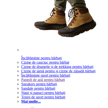
Încălțăminte pentru bărbați
Cizme de cauciuc pentru bărbat
Cizme de drumeție și de trekking pentru bărbați
Cizme de iarnă pentru și cizme de zăpadă bărbați
Încălțăminte sport pentru bărbați
Pantofi de apă pentru bărbați
Sneakers pentru bărbați
Sandale pentru bărbați
Șlapi și papuci pentru bărbați
Teniși de sport pentru bărbați
Mai multe...