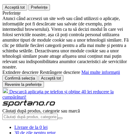
Acceptă tot
Preferințe
Preferințe
Atunci când accesezi un site web sau când utilizezi o aplicație,
informațiile pot fi descărcate sau salvate (de exemplu, prin
intermediul browserului). Vrem ca tu să decizi modul în care vei
folosi serviciile noastre, așa că poți controla personal utilizarea
anumitor tipuri de module cookie sau a unor tehnologii similare. Fă
clic pe titlurile fiecărei categorii pentru a afla mai multe și pentru a
schimba setările. Dezactivarea unor module cookie sau a unor
tehnologii similare poate atrage afișarea unui conținut mai puțin
relevant sau indisponibilitatea anumitor caracteristici ale serviciilor
noastre.
Extindere descriere
Restrângere descriere
Mai multe informații
Confirmă selecția
Acceptă tot
Revenire la preferințe
Descarcă aplicația pe telefon și obține 40 lei reducere la
cumpărături!
Căutați după produs, categorie sau marcă
Livrare de la 0 lei
30 de zile pentru retur