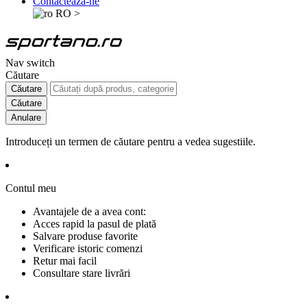
Contactează-ne
RO
>
Nav switch
Căutare
Căutare
Căutare
Anulare
Introduceți un termen de căutare pentru a vedea sugestiile.
Contul meu
Avantajele de a avea cont:
Acces rapid la pasul de plată
Salvare produse favorite
Verificare istoric comenzi
Retur mai facil
Consultare stare livrări