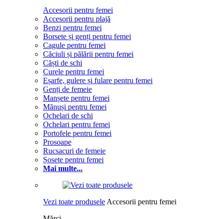
Accesorii pentru femei
Accesorii pentru plajă
Benzi pentru femei
Borsete și genți pentru femei
Cagule pentru femei
Căciuli și pălării pentru femei
Căști de schi
Curele pentru femei
Eșarfe, gulere și fulare pentru femei
Genți de femeie
Manșete pentru femei
Mănuși pentru femei
Ochelari de schi
Ochelari pentru femei
Portofele pentru femei
Prosoape
Rucsacuri de femeie
Șosete pentru femei
Mai multe...
Vezi toate produsele
Accesorii pentru femei
Mărci