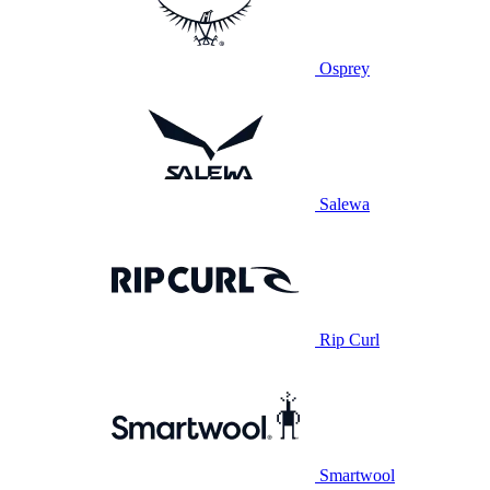
Osprey
Salewa
Rip Curl
Smartwool