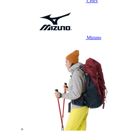
Crocs
Mizuno