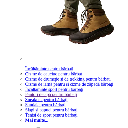
Încălțăminte pentru bărbați
Cizme de cauciuc pentru bărbat
Cizme de drumeție și de trekking pentru bărbați
Cizme de iarnă pentru și cizme de zăpadă bărbați
Încălțăminte sport pentru bărbați
Pantofi de apă pentru bărbați
Sneakers pentru bărbați
Sandale pentru bărbați
Șlapi și papuci pentru bărbați
Teniși de sport pentru bărbați
Mai multe...