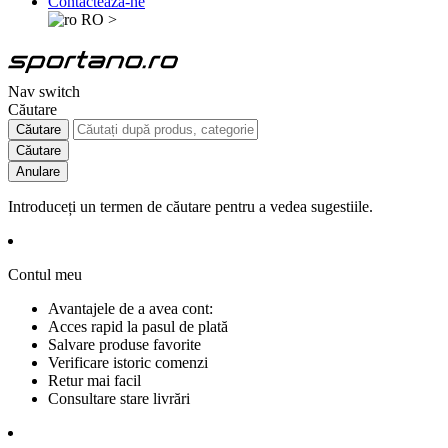
Contactează-ne
RO
>
Nav switch
Căutare
Căutare
Căutare
Anulare
Introduceți un termen de căutare pentru a vedea sugestiile.
Contul meu
Avantajele de a avea cont:
Acces rapid la pasul de plată
Salvare produse favorite
Verificare istoric comenzi
Retur mai facil
Consultare stare livrări