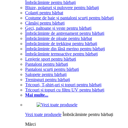
Îmbrăcăminte pentru bărbați
Bluze, polaruri și pulovere pentru bărbați
Colanți pentru bărbat
Costume de baie și pantaloni scurți pentru bărbați
Cămăși pentru bărbați
Geci, paltoane și veste pentru bărbați
Îmbrăcăminte de antrenament pentru bărbați
Îmbrăcăminte de ploaie pentru bărbat
Îmbrăcăminte de trekking pentru bărbați
Îmbrăcăminte din lână merino pentru bărbați
Îmbrăcăminte termoactive pentru bărbați
Lenjerie sport pentru bărbați
Pantaloni pentru bărbați
Pantaloni scurți pentru bărbați
Salopete pentru bărbați
Treninguri pentru bărbați
Tricouri, T-shirt-uri și topuri pentru bărbați
Tricouri și topuri cu filtru UV pentru bărbați
Mai multe...
Vezi toate produsele
Îmbrăcăminte pentru bărbați
Mărci