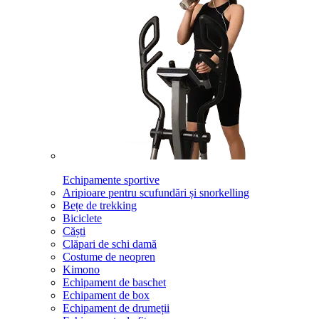
Echipamente sportive
Aripioare pentru scufundări și snorkelling
Bețe de trekking
Biciclete
Căști
Clăpari de schi damă
Costume de neopren
Kimono
Echipament de baschet
Echipament de box
Echipament de drumeții