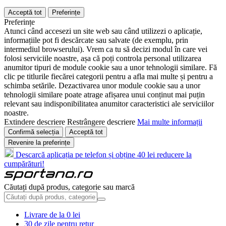
Acceptă tot
Preferințe
Preferințe
Atunci când accesezi un site web sau când utilizezi o aplicație,
informațiile pot fi descărcate sau salvate (de exemplu, prin
intermediul browserului). Vrem ca tu să decizi modul în care vei
folosi serviciile noastre, așa că poți controla personal utilizarea
anumitor tipuri de module cookie sau a unor tehnologii similare. Fă
clic pe titlurile fiecărei categorii pentru a afla mai multe și pentru a
schimba setările. Dezactivarea unor module cookie sau a unor
tehnologii similare poate atrage afișarea unui conținut mai puțin
relevant sau indisponibilitatea anumitor caracteristici ale serviciilor
noastre.
Extindere descriere
Restrângere descriere
Mai multe informații
Confirmă selecția
Acceptă tot
Revenire la preferințe
Descarcă aplicația pe telefon și obține 40 lei reducere la
cumpărături!
Căutați după produs, categorie sau marcă
Livrare de la 0 lei
30 de zile pentru retur