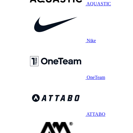
AQUASTIC
Nike
OneTeam
ATTABO