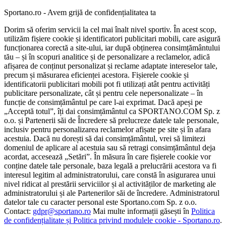
Sportano.ro - Avem grijă de confidențialitatea ta
Dorim să oferim servicii la cel mai înalt nivel sportiv. În acest scop,
utilizăm fișiere cookie și identificatori publicitari mobili, care asigură
funcționarea corectă a site-ului, iar după obținerea consimțământului
tău – și în scopuri analitice și de personalizare a reclamelor, adică
afișarea de conținut personalizat și reclame adaptate intereselor tale,
precum și măsurarea eficienței acestora. Fișierele cookie și
identificatorii publicitari mobili pot fi utilizați atât pentru activități
publicitare personalizate, cât și pentru cele nepersonalizate – în
funcție de consimțământul pe care l-ai exprimat. Dacă apeși pe
„Acceptă totul”, îți dai consimțământul ca SPORTANO.COM Sp. z
o.o. și Partenerii săi de Încredere să prelucreze datele tale personale,
inclusiv pentru personalizarea reclamelor afișate pe site și în afara
acestuia. Dacă nu dorești să dai consimțământul, vrei să limitezi
domeniul de aplicare al acestuia sau să retragi consimțământul deja
acordat, accesează „Setări”. În măsura în care fișierele cookie vor
conține datele tale personale, baza legală a prelucrării acestora va fi
interesul legitim al administratorului, care constă în asigurarea unui
nivel ridicat al prestării serviciilor și al activităților de marketing ale
administratorului și ale Partenerilor săi de încredere. Administratorul
datelor tale cu caracter personal este Sportano.com Sp. z o.o.
Contact:
gdpr@sportano.ro
Mai multe informații găsești în
Politica
de confidențialitate și Politica privind modulele cookie - Sportano.ro
.