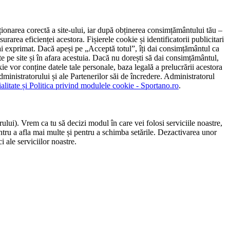
ncționarea corectă a site-ului, iar după obținerea consimțământului tău –
rarea eficienței acestora. Fișierele cookie și identificatorii publicitari
 l-ai exprimat. Dacă apeși pe „Acceptă totul”, îți dai consimțământul ca
 pe site și în afara acestuia. Dacă nu dorești să dai consimțământul,
ie vor conține datele tale personale, baza legală a prelucrării acestora
 administratorului și ale Partenerilor săi de încredere. Administratorul
ialitate și Politica privind modulele cookie - Sportano.ro
.
ului). Vrem ca tu să decizi modul în care vei folosi serviciile noastre,
entru a afla mai multe și pentru a schimba setările. Dezactivarea unor
 ale serviciilor noastre.