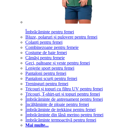
Îmbrăcăminte pentru femei
Bluze, polaruri și pulovere pentru femei
Colanți pentru femei
Combinezoane pentru femeie
Costume de baie femei
Cămăși pentru femeie
Geci, paltoane și veste pentru femei
Lenjerie sport pentru femei
Pantaloni pentru femei
Pantaloni scurți pentru femei
Treninguri pentru femei
Tricouri și topuri cu filtru UV pentru femei
Tricouri, T-shirt-uri și topuri pentru femei
Îmbrăcăminte de antrenament pentru femei
Încălțăminte de ploaie pentru femei
Îmbrăcăminte de trekking pentru femei
Îmbrăcăminte din lână merino pentru femei
Îmbrăcăminte termoactivă pentru femei
Mai multe...