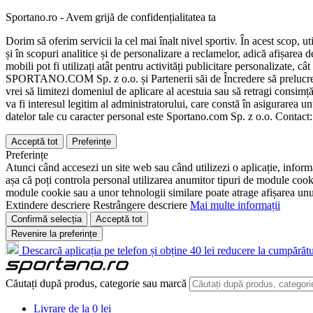
Sportano.ro - Avem grijă de confidențialitatea ta
Dorim să oferim servicii la cel mai înalt nivel sportiv. În acest scop, u
și în scopuri analitice și de personalizare a reclamelor, adică afișarea d
mobili pot fi utilizați atât pentru activități publicitare personalizate,
SPORTANO.COM Sp. z o.o. și Partenerii săi de Încredere să prelucreze d
vrei să limitezi domeniul de aplicare al acestuia sau să retragi consimț
va fi interesul legitim al administratorului, care constă în asigurarea unu
datelor tale cu caracter personal este Sportano.com Sp. z o.o. Contact
Acceptă tot
Preferințe
Preferințe
Atunci când accesezi un site web sau când utilizezi o aplicație, informa
așa că poți controla personal utilizarea anumitor tipuri de module cooki
module cookie sau a unor tehnologii similare poate atrage afișarea unui 
Extindere descriere
Restrângere descriere
Mai multe informații
Confirmă selecția
Acceptă tot
Revenire la preferințe
Descarcă aplicația pe telefon și obține 40 lei reducere la cumpărătu
Căutați după produs, categorie sau marcă
Livrare de la 0 lei