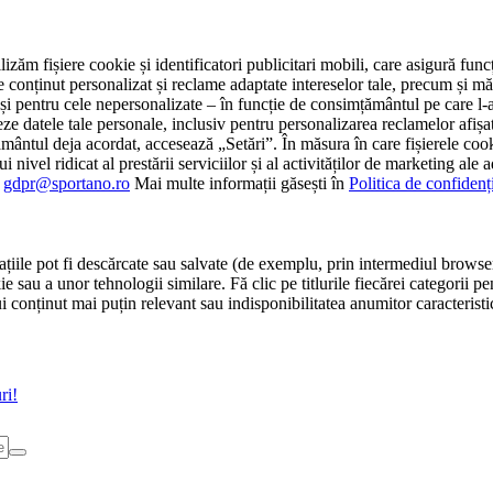
tilizăm fișiere cookie și identificatori publicitari mobili, care asigură fu
e conținut personalizat și reclame adaptate intereselor tale, precum și măsu
 cât și pentru cele nepersonalizate – în funcție de consimțământul pe care
atele tale personale, inclusiv pentru personalizarea reclamelor afișate
ământul deja acordat, accesează „Setări”. În măsura în care fișierele cook
i nivel ridicat al prestării serviciilor și al activităților de marketing ale
:
gdpr@sportano.ro
Mai multe informații găsești în
Politica de confidenț
țiile pot fi descărcate sau salvate (de exemplu, prin intermediul browser
e sau a unor tehnologii similare. Fă clic pe titlurile fiecărei categorii p
conținut mai puțin relevant sau indisponibilitatea anumitor caracteristici
ri!