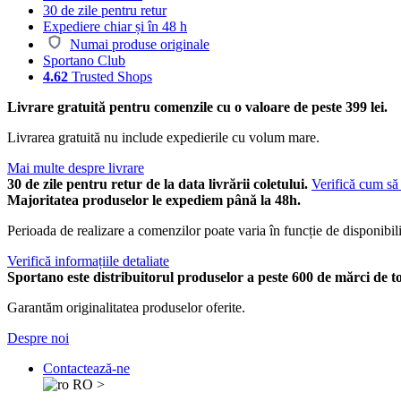
30 de zile pentru retur
Expediere chiar și în 48 h
Numai produse originale
Sportano Club
4.62
Trusted Shops
Livrare gratuită pentru comenzile cu o valoare de peste 399 lei.
Livrarea gratuită nu include expedierile cu volum mare.
Mai multe despre livrare
30 de zile pentru retur de la data livrării coletului.
Verifică cum să 
Majoritatea produselor le expediem până la 48h.
Perioada de realizare a comenzilor poate varia în funcție de disponibili
Verifică informațiile detaliate
Sportano este distribuitorul produselor a peste 600 de mărci de t
Garantăm originalitatea produselor oferite.
Despre noi
Contactează-ne
RO
>