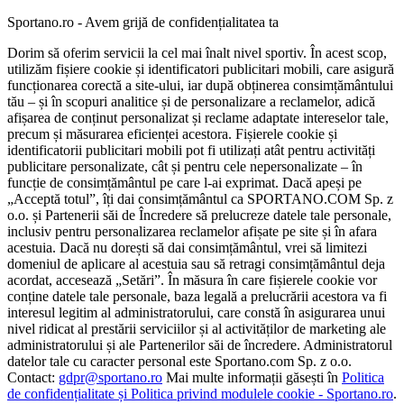
Sportano.ro - Avem grijă de confidențialitatea ta
Dorim să oferim servicii la cel mai înalt nivel sportiv. În acest scop,
utilizăm fișiere cookie și identificatori publicitari mobili, care asigură
funcționarea corectă a site-ului, iar după obținerea consimțământului
tău – și în scopuri analitice și de personalizare a reclamelor, adică
afișarea de conținut personalizat și reclame adaptate intereselor tale,
precum și măsurarea eficienței acestora. Fișierele cookie și
identificatorii publicitari mobili pot fi utilizați atât pentru activități
publicitare personalizate, cât și pentru cele nepersonalizate – în
funcție de consimțământul pe care l-ai exprimat. Dacă apeși pe
„Acceptă totul”, îți dai consimțământul ca SPORTANO.COM Sp. z
o.o. și Partenerii săi de Încredere să prelucreze datele tale personale,
inclusiv pentru personalizarea reclamelor afișate pe site și în afara
acestuia. Dacă nu dorești să dai consimțământul, vrei să limitezi
domeniul de aplicare al acestuia sau să retragi consimțământul deja
acordat, accesează „Setări”. În măsura în care fișierele cookie vor
conține datele tale personale, baza legală a prelucrării acestora va fi
interesul legitim al administratorului, care constă în asigurarea unui
nivel ridicat al prestării serviciilor și al activităților de marketing ale
administratorului și ale Partenerilor săi de încredere. Administratorul
datelor tale cu caracter personal este Sportano.com Sp. z o.o.
Contact:
gdpr@sportano.ro
Mai multe informații găsești în
Politica
de confidențialitate și Politica privind modulele cookie - Sportano.ro
.