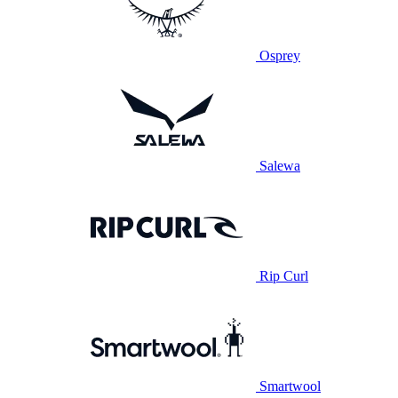
Osprey
Salewa
Rip Curl
Smartwool