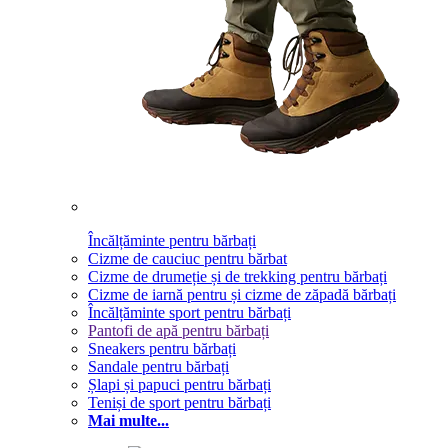
Încălțăminte pentru bărbați
Cizme de cauciuc pentru bărbat
Cizme de drumeție și de trekking pentru bărbați
Cizme de iarnă pentru și cizme de zăpadă bărbați
Încălțăminte sport pentru bărbați
Pantofi de apă pentru bărbați
Sneakers pentru bărbați
Sandale pentru bărbați
Șlapi și papuci pentru bărbați
Teniși de sport pentru bărbați
Mai multe...