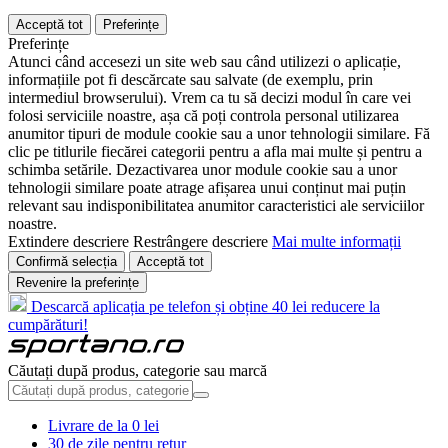
Acceptă tot
Preferințe
Preferințe
Atunci când accesezi un site web sau când utilizezi o aplicație,
informațiile pot fi descărcate sau salvate (de exemplu, prin
intermediul browserului). Vrem ca tu să decizi modul în care vei
folosi serviciile noastre, așa că poți controla personal utilizarea
anumitor tipuri de module cookie sau a unor tehnologii similare. Fă
clic pe titlurile fiecărei categorii pentru a afla mai multe și pentru a
schimba setările. Dezactivarea unor module cookie sau a unor
tehnologii similare poate atrage afișarea unui conținut mai puțin
relevant sau indisponibilitatea anumitor caracteristici ale serviciilor
noastre.
Extindere descriere
Restrângere descriere
Mai multe informații
Confirmă selecția
Acceptă tot
Revenire la preferințe
Descarcă aplicația pe telefon și obține 40 lei reducere la
cumpărături!
Căutați după produs, categorie sau marcă
Livrare de la 0 lei
30 de zile pentru retur