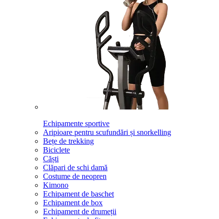
Echipamente sportive
Aripioare pentru scufundări și snorkelling
Bețe de trekking
Biciclete
Căști
Clăpari de schi damă
Costume de neopren
Kimono
Echipament de baschet
Echipament de box
Echipament de drumeții