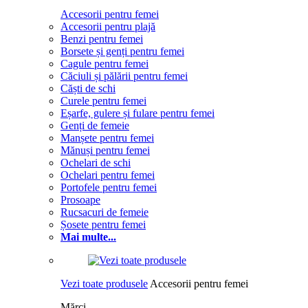
Accesorii pentru femei
Accesorii pentru plajă
Benzi pentru femei
Borsete și genți pentru femei
Cagule pentru femei
Căciuli și pălării pentru femei
Căști de schi
Curele pentru femei
Eșarfe, gulere și fulare pentru femei
Genți de femeie
Manșete pentru femei
Mănuși pentru femei
Ochelari de schi
Ochelari pentru femei
Portofele pentru femei
Prosoape
Rucsacuri de femeie
Șosete pentru femei
Mai multe...
Vezi toate produsele
Accesorii pentru femei
Mărci