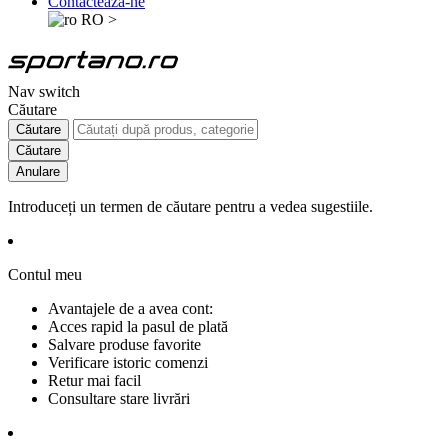
Contactează-ne
RO
>
Nav switch
Căutare
Căutare
Căutare
Anulare
Introduceți un termen de căutare pentru a vedea sugestiile.
Contul meu
Avantajele de a avea cont:
Acces rapid la pasul de plată
Salvare produse favorite
Verificare istoric comenzi
Retur mai facil
Consultare stare livrări