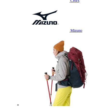
Crocs
Mizuno