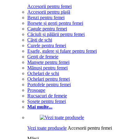
Accesorii pentru femei
Accesorii pentru plajă
Benzi pentru femei
Borsete și genți pentru femei
Cagule pentru femei
Căciuli și pălării pentru femei
Căști de schi
Curele pentru femei
Eșarfe, gulere și fulare pentru femei
Genți de femeie
Manșete pentru femei
Mănuși pentru femei
Ochelari de schi
Ochelari pentru femei
Portofele pentru femei
Prosoape
Rucsacuri de femeie
Șosete pentru femei
Mai multe...
Vezi toate produsele
Accesorii pentru femei
Mărci