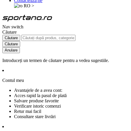
Contactează-ne
RO
>
Nav switch
Căutare
Căutare
Căutare
Anulare
Introduceți un termen de căutare pentru a vedea sugestiile.
Contul meu
Avantajele de a avea cont:
Acces rapid la pasul de plată
Salvare produse favorite
Verificare istoric comenzi
Retur mai facil
Consultare stare livrări