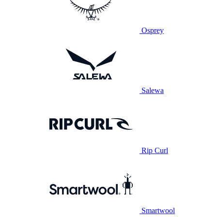
Osprey
Salewa
Rip Curl
Smartwool