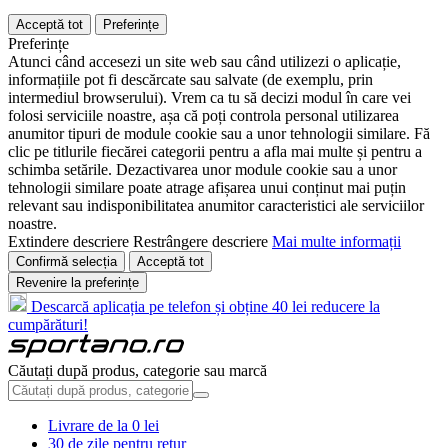
Acceptă tot
Preferințe
Preferințe
Atunci când accesezi un site web sau când utilizezi o aplicație,
informațiile pot fi descărcate sau salvate (de exemplu, prin
intermediul browserului). Vrem ca tu să decizi modul în care vei
folosi serviciile noastre, așa că poți controla personal utilizarea
anumitor tipuri de module cookie sau a unor tehnologii similare. Fă
clic pe titlurile fiecărei categorii pentru a afla mai multe și pentru a
schimba setările. Dezactivarea unor module cookie sau a unor
tehnologii similare poate atrage afișarea unui conținut mai puțin
relevant sau indisponibilitatea anumitor caracteristici ale serviciilor
noastre.
Extindere descriere
Restrângere descriere
Mai multe informații
Confirmă selecția
Acceptă tot
Revenire la preferințe
Descarcă aplicația pe telefon și obține 40 lei reducere la
cumpărături!
Căutați după produs, categorie sau marcă
Livrare de la 0 lei
30 de zile pentru retur