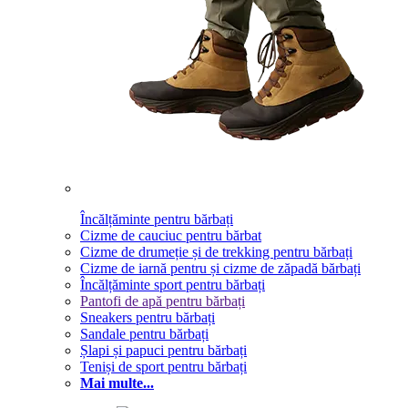
Încălțăminte pentru bărbați
Cizme de cauciuc pentru bărbat
Cizme de drumeție și de trekking pentru bărbați
Cizme de iarnă pentru și cizme de zăpadă bărbați
Încălțăminte sport pentru bărbați
Pantofi de apă pentru bărbați
Sneakers pentru bărbați
Sandale pentru bărbați
Șlapi și papuci pentru bărbați
Teniși de sport pentru bărbați
Mai multe...