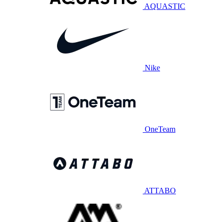
AQUASTIC
Nike
OneTeam
ATTABO