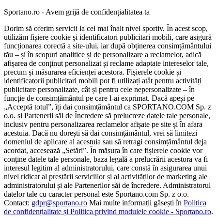
Sportano.ro - Avem grijă de confidențialitatea ta
Dorim să oferim servicii la cel mai înalt nivel sportiv. În acest scop,
utilizăm fișiere cookie și identificatori publicitari mobili, care asigură
funcționarea corectă a site-ului, iar după obținerea consimțământului
tău – și în scopuri analitice și de personalizare a reclamelor, adică
afișarea de conținut personalizat și reclame adaptate intereselor tale,
precum și măsurarea eficienței acestora. Fișierele cookie și
identificatorii publicitari mobili pot fi utilizați atât pentru activități
publicitare personalizate, cât și pentru cele nepersonalizate – în
funcție de consimțământul pe care l-ai exprimat. Dacă apeși pe
„Acceptă totul”, îți dai consimțământul ca SPORTANO.COM Sp. z
o.o. și Partenerii săi de Încredere să prelucreze datele tale personale,
inclusiv pentru personalizarea reclamelor afișate pe site și în afara
acestuia. Dacă nu dorești să dai consimțământul, vrei să limitezi
domeniul de aplicare al acestuia sau să retragi consimțământul deja
acordat, accesează „Setări”. În măsura în care fișierele cookie vor
conține datele tale personale, baza legală a prelucrării acestora va fi
interesul legitim al administratorului, care constă în asigurarea unui
nivel ridicat al prestării serviciilor și al activităților de marketing ale
administratorului și ale Partenerilor săi de încredere. Administratorul
datelor tale cu caracter personal este Sportano.com Sp. z o.o.
Contact:
gdpr@sportano.ro
Mai multe informații găsești în
Politica
de confidențialitate și Politica privind modulele cookie - Sportano.ro
.