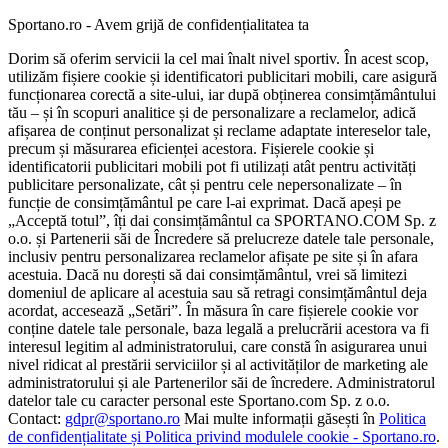
Sportano.ro - Avem grijă de confidențialitatea ta
Dorim să oferim servicii la cel mai înalt nivel sportiv. În acest scop,
utilizăm fișiere cookie și identificatori publicitari mobili, care asigură
funcționarea corectă a site-ului, iar după obținerea consimțământului
tău – și în scopuri analitice și de personalizare a reclamelor, adică
afișarea de conținut personalizat și reclame adaptate intereselor tale,
precum și măsurarea eficienței acestora. Fișierele cookie și
identificatorii publicitari mobili pot fi utilizați atât pentru activități
publicitare personalizate, cât și pentru cele nepersonalizate – în
funcție de consimțământul pe care l-ai exprimat. Dacă apeși pe
„Acceptă totul”, îți dai consimțământul ca SPORTANO.COM Sp. z
o.o. și Partenerii săi de Încredere să prelucreze datele tale personale,
inclusiv pentru personalizarea reclamelor afișate pe site și în afara
acestuia. Dacă nu dorești să dai consimțământul, vrei să limitezi
domeniul de aplicare al acestuia sau să retragi consimțământul deja
acordat, accesează „Setări”. În măsura în care fișierele cookie vor
conține datele tale personale, baza legală a prelucrării acestora va fi
interesul legitim al administratorului, care constă în asigurarea unui
nivel ridicat al prestării serviciilor și al activităților de marketing ale
administratorului și ale Partenerilor săi de încredere. Administratorul
datelor tale cu caracter personal este Sportano.com Sp. z o.o.
Contact:
gdpr@sportano.ro
Mai multe informații găsești în
Politica
de confidențialitate și Politica privind modulele cookie - Sportano.ro
.