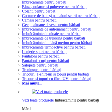
Îmbrăcăminte pentru bărbați
Bluze, polaruri și pulovere pentru bărbați
Colanți pentru bărbat
Costume de baie și pantaloni scurți pentru bărbați
Cămăși pentru bărbați
Geci, paltoane și veste pentru bărbați
Îmbrăcăminte de antrenament pentru bărbați
Îmbrăcăminte de ploaie pentru bărbat
Îmbrăcăminte de trekking pentru bărbați
Îmbrăcăminte din lână merino pentru bărbați
Îmbrăcăminte termoactive pentru bărbați
Lenjerie sport pentru bărbați
Pantaloni pentru bărbați
Pantaloni scurți pentru bărbați
Salopete pentru bărbați
Treninguri pentru bărbați
Tricouri, T-shirt-uri și topuri pentru bărbați
Tricouri și topuri cu filtru UV pentru bărbați
Mai multe...
Vezi toate produsele
Îmbrăcăminte pentru bărbați
Mărci