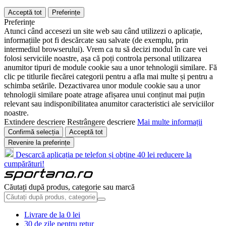
Acceptă tot
Preferințe
Preferințe
Atunci când accesezi un site web sau când utilizezi o aplicație,
informațiile pot fi descărcate sau salvate (de exemplu, prin
intermediul browserului). Vrem ca tu să decizi modul în care vei
folosi serviciile noastre, așa că poți controla personal utilizarea
anumitor tipuri de module cookie sau a unor tehnologii similare. Fă
clic pe titlurile fiecărei categorii pentru a afla mai multe și pentru a
schimba setările. Dezactivarea unor module cookie sau a unor
tehnologii similare poate atrage afișarea unui conținut mai puțin
relevant sau indisponibilitatea anumitor caracteristici ale serviciilor
noastre.
Extindere descriere
Restrângere descriere
Mai multe informații
Confirmă selecția
Acceptă tot
Revenire la preferințe
Descarcă aplicația pe telefon și obține 40 lei reducere la
cumpărături!
Căutați după produs, categorie sau marcă
Livrare de la 0 lei
30 de zile pentru retur