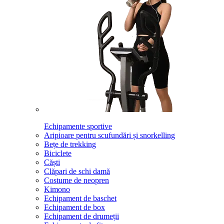
Echipamente sportive
Aripioare pentru scufundări și snorkelling
Bețe de trekking
Biciclete
Căști
Clăpari de schi damă
Costume de neopren
Kimono
Echipament de baschet
Echipament de box
Echipament de drumeții