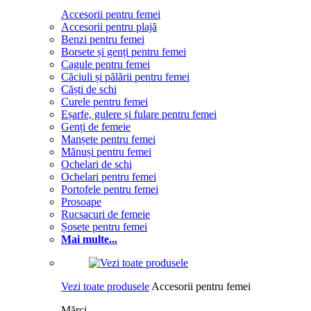
Accesorii pentru femei
Accesorii pentru plajă
Benzi pentru femei
Borsete și genți pentru femei
Cagule pentru femei
Căciuli și pălării pentru femei
Căști de schi
Curele pentru femei
Eșarfe, gulere și fulare pentru femei
Genți de femeie
Manșete pentru femei
Mănuși pentru femei
Ochelari de schi
Ochelari pentru femei
Portofele pentru femei
Prosoape
Rucsacuri de femeie
Șosete pentru femei
Mai multe...
Vezi toate produsele
Accesorii pentru femei
Mărci