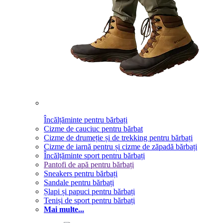
Încălțăminte pentru bărbați
Cizme de cauciuc pentru bărbat
Cizme de drumeție și de trekking pentru bărbați
Cizme de iarnă pentru și cizme de zăpadă bărbați
Încălțăminte sport pentru bărbați
Pantofi de apă pentru bărbați
Sneakers pentru bărbați
Sandale pentru bărbați
Șlapi și papuci pentru bărbați
Teniși de sport pentru bărbați
Mai multe...