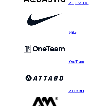
AQUASTIC
Nike
OneTeam
ATTABO