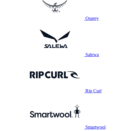
Osprey
Salewa
Rip Curl
Smartwool