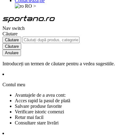
Contactează-ne
RO
>
Nav switch
Căutare
Căutare
Căutare
Anulare
Introduceți un termen de căutare pentru a vedea sugestiile.
Contul meu
Avantajele de a avea cont:
Acces rapid la pasul de plată
Salvare produse favorite
Verificare istoric comenzi
Retur mai facil
Consultare stare livrări