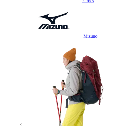
Crocs
Mizuno