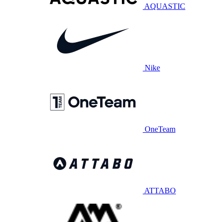
AQUASTIC
Nike
OneTeam
ATTABO