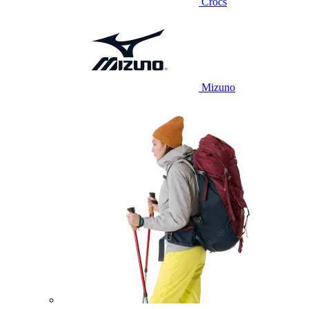
Crocs
Mizuno