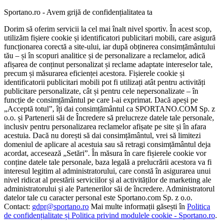
Sportano.ro - Avem grijă de confidențialitatea ta
Dorim să oferim servicii la cel mai înalt nivel sportiv. În acest scop,
utilizăm fișiere cookie și identificatori publicitari mobili, care asigură
funcționarea corectă a site-ului, iar după obținerea consimțământului
tău – și în scopuri analitice și de personalizare a reclamelor, adică
afișarea de conținut personalizat și reclame adaptate intereselor tale,
precum și măsurarea eficienței acestora. Fișierele cookie și
identificatorii publicitari mobili pot fi utilizați atât pentru activități
publicitare personalizate, cât și pentru cele nepersonalizate – în
funcție de consimțământul pe care l-ai exprimat. Dacă apeși pe
„Acceptă totul”, îți dai consimțământul ca SPORTANO.COM Sp. z
o.o. și Partenerii săi de Încredere să prelucreze datele tale personale,
inclusiv pentru personalizarea reclamelor afișate pe site și în afara
acestuia. Dacă nu dorești să dai consimțământul, vrei să limitezi
domeniul de aplicare al acestuia sau să retragi consimțământul deja
acordat, accesează „Setări”. În măsura în care fișierele cookie vor
conține datele tale personale, baza legală a prelucrării acestora va fi
interesul legitim al administratorului, care constă în asigurarea unui
nivel ridicat al prestării serviciilor și al activităților de marketing ale
administratorului și ale Partenerilor săi de încredere. Administratorul
datelor tale cu caracter personal este Sportano.com Sp. z o.o.
Contact:
gdpr@sportano.ro
Mai multe informații găsești în
Politica
de confidențialitate și Politica privind modulele cookie - Sportano.ro
.