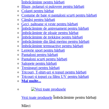
Îmbrăcăminte pentru bărbați
Bluze, polaruri și pulovere pentru bărbați
Colanți pentru bărbat
Costume de baie și pantaloni scurți pentru bărbați
Cămăși pentru bărbați
Geci, paltoane și veste pentru bărbați
Îmbrăcăminte de antrenament pentru bărbați
Îmbrăcăminte de ploaie pentru bărbat
Îmbrăcăminte de trekking pentru bărbați
Îmbrăcăminte din lână merino pentru bărbați
Îmbrăcăminte termoactive pentru bărbați
Lenjerie sport pentru bărbați
Pantaloni pentru bărbați
Pantaloni scurți pentru bărbați
Salopete pentru bărbați
Treninguri pentru bărbați
Tricouri, T-shirt-uri și topuri pentru bărbați
Tricouri și topuri cu filtru UV pentru bărbați
Mai multe...
Vezi toate produsele
Îmbrăcăminte pentru bărbați
Mărci