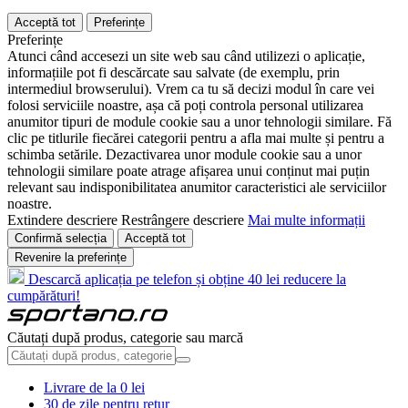
Acceptă tot
Preferințe
Preferințe
Atunci când accesezi un site web sau când utilizezi o aplicație,
informațiile pot fi descărcate sau salvate (de exemplu, prin
intermediul browserului). Vrem ca tu să decizi modul în care vei
folosi serviciile noastre, așa că poți controla personal utilizarea
anumitor tipuri de module cookie sau a unor tehnologii similare. Fă
clic pe titlurile fiecărei categorii pentru a afla mai multe și pentru a
schimba setările. Dezactivarea unor module cookie sau a unor
tehnologii similare poate atrage afișarea unui conținut mai puțin
relevant sau indisponibilitatea anumitor caracteristici ale serviciilor
noastre.
Extindere descriere
Restrângere descriere
Mai multe informații
Confirmă selecția
Acceptă tot
Revenire la preferințe
Descarcă aplicația pe telefon și obține 40 lei reducere la
cumpărături!
Căutați după produs, categorie sau marcă
Livrare de la 0 lei
30 de zile pentru retur