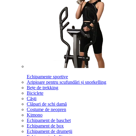
Echipamente sportive
Aripioare pentru scufundări și snorkelling
Bețe de trekking
Biciclete
Căști
Clăpari de schi damă
Costume de neopren
Kimono
Echipament de baschet
Echipament de box
Echipament de drumeții