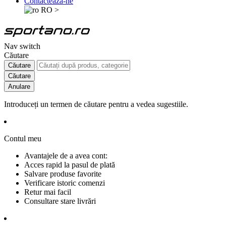
Contactează-ne
RO
>
Nav switch
Căutare
Căutare
Căutare
Anulare
Introduceți un termen de căutare pentru a vedea sugestiile.
Contul meu
Avantajele de a avea cont:
Acces rapid la pasul de plată
Salvare produse favorite
Verificare istoric comenzi
Retur mai facil
Consultare stare livrări