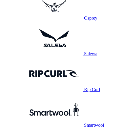
Osprey
Salewa
Rip Curl
Smartwool