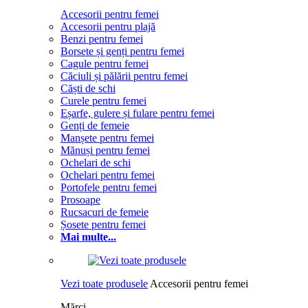
Accesorii pentru femei
Accesorii pentru plajă
Benzi pentru femei
Borsete și genți pentru femei
Cagule pentru femei
Căciuli și pălării pentru femei
Căști de schi
Curele pentru femei
Eșarfe, gulere și fulare pentru femei
Genți de femeie
Manșete pentru femei
Mănuși pentru femei
Ochelari de schi
Ochelari pentru femei
Portofele pentru femei
Prosoape
Rucsacuri de femeie
Șosete pentru femei
Mai multe...
Vezi toate produsele
Accesorii pentru femei
Mărci