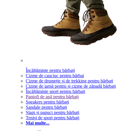
Încălțăminte pentru bărbați
Cizme de cauciuc pentru bărbat
Cizme de drumeție și de trekking pentru bărbați
Cizme de iarnă pentru și cizme de zăpadă bărbați
Încălțăminte sport pentru bărbați
Pantofi de apă pentru bărbați
Sneakers pentru bărbați
Sandale pentru bărbați
Șlapi și papuci pentru bărbați
Teniși de sport pentru bărbați
Mai multe...