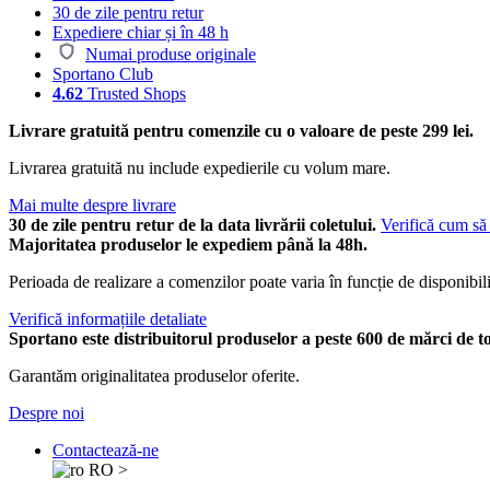
30 de zile pentru retur
Expediere chiar și în 48 h
Numai produse originale
Sportano Club
4.62
Trusted Shops
Livrare gratuită pentru comenzile cu o valoare de peste 299 lei.
Livrarea gratuită nu include expedierile cu volum mare.
Mai multe despre livrare
30 de zile pentru retur de la data livrării coletului.
Verifică cum să 
Majoritatea produselor le expediem până la 48h.
Perioada de realizare a comenzilor poate varia în funcție de disponibili
Verifică informațiile detaliate
Sportano este distribuitorul produselor a peste 600 de mărci de t
Garantăm originalitatea produselor oferite.
Despre noi
Contactează-ne
RO
>