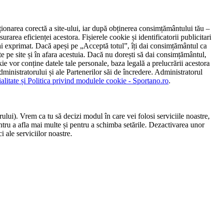
ncționarea corectă a site-ului, iar după obținerea consimțământului tău –
rarea eficienței acestora. Fișierele cookie și identificatorii publicitari
 l-ai exprimat. Dacă apeși pe „Acceptă totul”, îți dai consimțământul ca
 pe site și în afara acestuia. Dacă nu dorești să dai consimțământul,
ie vor conține datele tale personale, baza legală a prelucrării acestora
 administratorului și ale Partenerilor săi de încredere. Administratorul
ialitate și Politica privind modulele cookie - Sportano.ro
.
ului). Vrem ca tu să decizi modul în care vei folosi serviciile noastre,
entru a afla mai multe și pentru a schimba setările. Dezactivarea unor
 ale serviciilor noastre.