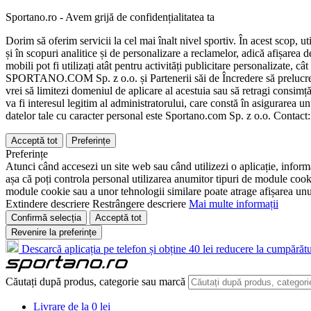
Sportano.ro - Avem grijă de confidențialitatea ta
Dorim să oferim servicii la cel mai înalt nivel sportiv. În acest scop, u
și în scopuri analitice și de personalizare a reclamelor, adică afișarea d
mobili pot fi utilizați atât pentru activități publicitare personalizate,
SPORTANO.COM Sp. z o.o. și Partenerii săi de Încredere să prelucreze d
vrei să limitezi domeniul de aplicare al acestuia sau să retragi consimț
va fi interesul legitim al administratorului, care constă în asigurarea unu
datelor tale cu caracter personal este Sportano.com Sp. z o.o. Contact
Acceptă tot
Preferințe
Preferințe
Atunci când accesezi un site web sau când utilizezi o aplicație, informa
așa că poți controla personal utilizarea anumitor tipuri de module cooki
module cookie sau a unor tehnologii similare poate atrage afișarea unui 
Extindere descriere
Restrângere descriere
Mai multe informații
Confirmă selecția
Acceptă tot
Revenire la preferințe
Descarcă aplicația pe telefon și obține 40 lei reducere la cumpărătu
Căutați după produs, categorie sau marcă
Livrare de la 0 lei