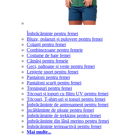
Îmbrăcăminte pentru femei
Bluze, polaruri și pulovere pentru femei
Colanți pentru femei
Combinezoane pentru femeie
Costume de baie femei
Cămăși pentru femeie
Geci, paltoane și veste pentru femei
Lenjerie sport pentru femei
Pantaloni pentru femei
Pantaloni scurți pentru femei
Treninguri pentru femei
Tricouri și topuri cu filtru UV pentru femei
Tricouri, T-shirt-uri și topuri pentru femei
Îmbrăcăminte de antrenament pentru femei
Încălțăminte de ploaie pentru femei
Îmbrăcăminte de trekking pentru femei
Îmbrăcăminte din lână merino pentru femei
Îmbrăcăminte termoactivă pentru femei
Mai multe...