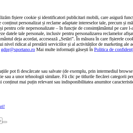
tilizăm fișiere cookie și identificatori publicitari mobili, care asigură fu
e conținut personalizat și reclame adaptate intereselor tale, precum și măsu
 cât și pentru cele nepersonalizate – în funcție de consimțământul pe care
atele tale personale, inclusiv pentru personalizarea reclamelor afișate
ământul deja acordat, accesează „Setări”. În măsura în care fișierele cook
i nivel ridicat al prestării serviciilor și al activităților de marketing ale
:
gdpr@sportano.ro
Mai multe informații găsești în
Politica de confidenț
țiile pot fi descărcate sau salvate (de exemplu, prin intermediul browser
e sau a unor tehnologii similare. Fă clic pe titlurile fiecărei categorii p
conținut mai puțin relevant sau indisponibilitatea anumitor caracteristici
ri!