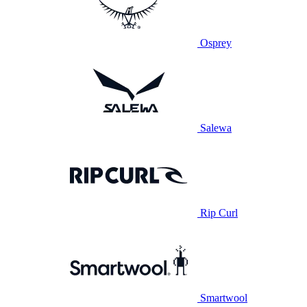
Osprey
Salewa
Rip Curl
Smartwool