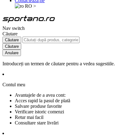
Contactează-ne
RO
>
Nav switch
Căutare
Căutare
Căutare
Anulare
Introduceți un termen de căutare pentru a vedea sugestiile.
Contul meu
Avantajele de a avea cont:
Acces rapid la pasul de plată
Salvare produse favorite
Verificare istoric comenzi
Retur mai facil
Consultare stare livrări