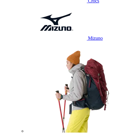
Crocs
Mizuno