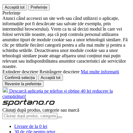
Acceptă tot
Preferințe
Preferințe
Atunci când accesezi un site web sau când utilizezi o aplicație,
informațiile pot fi descărcate sau salvate (de exemplu, prin
intermediul browserului). Vrem ca tu să decizi modul în care vei
folosi serviciile noastre, așa că poți controla personal utilizarea
anumitor tipuri de module cookie sau a unor tehnologii similare. Fă
clic pe titlurile fiecărei categorii pentru a afla mai multe și pentru a
schimba setările. Dezactivarea unor module cookie sau a unor
tehnologii similare poate atrage afișarea unui conținut mai puțin
relevant sau indisponibilitatea anumitor caracteristici ale serviciilor
noastre.
Extindere descriere
Restrângere descriere
Mai multe informații
Confirmă selecția
Acceptă tot
Revenire la preferințe
Descarcă aplicația pe telefon și obține 40 lei reducere la
cumpărături!
Căutați după produs, categorie sau marcă
Livrare de la 0 lei
30 de zile pentru retur