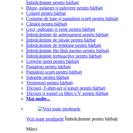
Îmbrăcăminte pentru bărbați
Bluze, polaruri și pulovere pentru bărbați
Colanți pentru bărbat
Costume de baie și pantaloni scurți pentru bărbați
Cămăși pentru bărbați
Geci, paltoane și veste pentru bărbați
Îmbrăcăminte de antrenament pentru bărbați
Îmbrăcăminte de ploaie pentru bărbat
Îmbrăcăminte de trekking pentru bărbați
Îmbrăcăminte din lână merino pentru bărbați
Îmbrăcăminte termoactive pentru bărbați
Lenjerie sport pentru bărbați
Pantaloni pentru bărbați
Pantaloni scurți pentru bărbați
Salopete pentru bărbați
Treninguri pentru bărbați
Tricouri, T-shirt-uri și topuri pentru bărbați
Tricouri și topuri cu filtru UV pentru bărbați
Mai multe...
Vezi toate produsele
Îmbrăcăminte pentru bărbați
Mărci