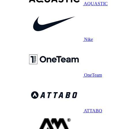
AQUASTIC
Nike
OneTeam
ATTABO