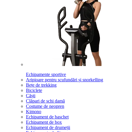
Echipamente sportive
Aripioare pentru scufundări și snorkelling
Bețe de trekking
Biciclete
Căști
Clăpari de schi damă
Costume de neopren
Kimono
Echipament de baschet
Echipament de box
Echipament de drumeții