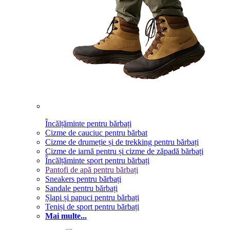
Încălțăminte pentru bărbați
Cizme de cauciuc pentru bărbat
Cizme de drumeție și de trekking pentru bărbați
Cizme de iarnă pentru și cizme de zăpadă bărbați
Încălțăminte sport pentru bărbați
Pantofi de apă pentru bărbați
Sneakers pentru bărbați
Sandale pentru bărbați
Șlapi și papuci pentru bărbați
Teniși de sport pentru bărbați
Mai multe...