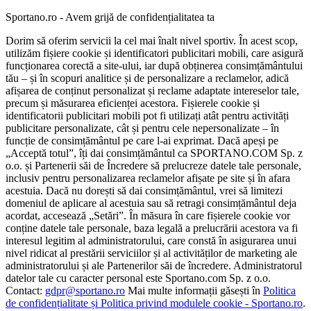
Sportano.ro - Avem grijă de confidențialitatea ta
Dorim să oferim servicii la cel mai înalt nivel sportiv. În acest scop,
utilizăm fișiere cookie și identificatori publicitari mobili, care asigură
funcționarea corectă a site-ului, iar după obținerea consimțământului
tău – și în scopuri analitice și de personalizare a reclamelor, adică
afișarea de conținut personalizat și reclame adaptate intereselor tale,
precum și măsurarea eficienței acestora. Fișierele cookie și
identificatorii publicitari mobili pot fi utilizați atât pentru activități
publicitare personalizate, cât și pentru cele nepersonalizate – în
funcție de consimțământul pe care l-ai exprimat. Dacă apeși pe
„Acceptă totul”, îți dai consimțământul ca SPORTANO.COM Sp. z
o.o. și Partenerii săi de Încredere să prelucreze datele tale personale,
inclusiv pentru personalizarea reclamelor afișate pe site și în afara
acestuia. Dacă nu dorești să dai consimțământul, vrei să limitezi
domeniul de aplicare al acestuia sau să retragi consimțământul deja
acordat, accesează „Setări”. În măsura în care fișierele cookie vor
conține datele tale personale, baza legală a prelucrării acestora va fi
interesul legitim al administratorului, care constă în asigurarea unui
nivel ridicat al prestării serviciilor și al activităților de marketing ale
administratorului și ale Partenerilor săi de încredere. Administratorul
datelor tale cu caracter personal este Sportano.com Sp. z o.o.
Contact:
gdpr@sportano.ro
Mai multe informații găsești în
Politica
de confidențialitate și Politica privind modulele cookie - Sportano.ro
.