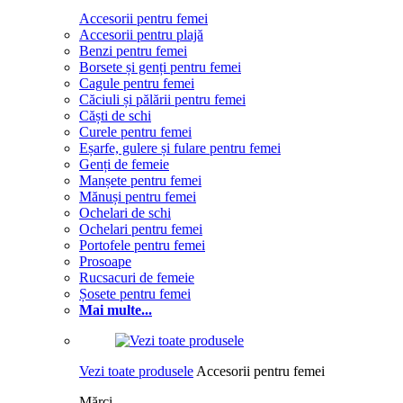
Accesorii pentru femei
Accesorii pentru plajă
Benzi pentru femei
Borsete și genți pentru femei
Cagule pentru femei
Căciuli și pălării pentru femei
Căști de schi
Curele pentru femei
Eșarfe, gulere și fulare pentru femei
Genți de femeie
Manșete pentru femei
Mănuși pentru femei
Ochelari de schi
Ochelari pentru femei
Portofele pentru femei
Prosoape
Rucsacuri de femeie
Șosete pentru femei
Mai multe...
Vezi toate produsele
Accesorii pentru femei
Mărci