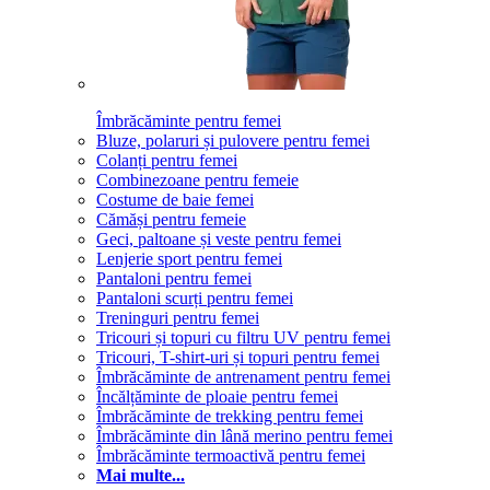
Îmbrăcăminte pentru femei
Bluze, polaruri și pulovere pentru femei
Colanți pentru femei
Combinezoane pentru femeie
Costume de baie femei
Cămăși pentru femeie
Geci, paltoane și veste pentru femei
Lenjerie sport pentru femei
Pantaloni pentru femei
Pantaloni scurți pentru femei
Treninguri pentru femei
Tricouri și topuri cu filtru UV pentru femei
Tricouri, T-shirt-uri și topuri pentru femei
Îmbrăcăminte de antrenament pentru femei
Încălțăminte de ploaie pentru femei
Îmbrăcăminte de trekking pentru femei
Îmbrăcăminte din lână merino pentru femei
Îmbrăcăminte termoactivă pentru femei
Mai multe...