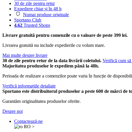
30 de zile pentru retur
Expediere chiar și în 48 h
Numai produse originale
Sportano Club
4.62
Trusted Shops
Livrare gratuită pentru comenzile cu o valoare de peste 399 lei.
Livrarea gratuită nu include expedierile cu volum mare.
Mai multe despre livrare
30 de zile pentru retur de la data livrării coletului.
Verifică cum să 
Majoritatea produselor le expediem până la 48h.
Perioada de realizare a comenzilor poate varia în funcție de disponibili
Verifică informațiile detaliate
Sportano este distribuitorul produselor a peste 600 de mărci de t
Garantăm originalitatea produselor oferite.
Despre noi
Contactează-ne
RO
>