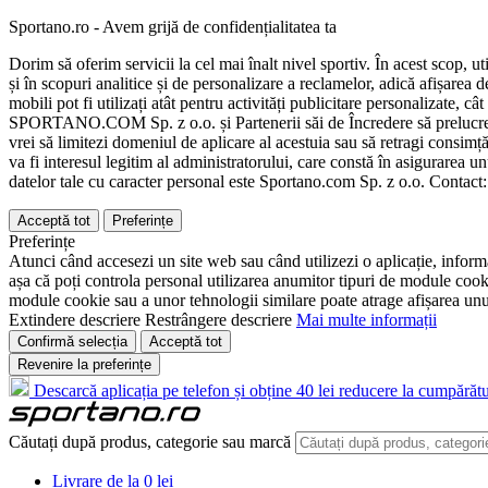
Sportano.ro - Avem grijă de confidențialitatea ta
Dorim să oferim servicii la cel mai înalt nivel sportiv. În acest scop, u
și în scopuri analitice și de personalizare a reclamelor, adică afișarea d
mobili pot fi utilizați atât pentru activități publicitare personalizate,
SPORTANO.COM Sp. z o.o. și Partenerii săi de Încredere să prelucreze d
vrei să limitezi domeniul de aplicare al acestuia sau să retragi consimț
va fi interesul legitim al administratorului, care constă în asigurarea unu
datelor tale cu caracter personal este Sportano.com Sp. z o.o. Contact
Acceptă tot
Preferințe
Preferințe
Atunci când accesezi un site web sau când utilizezi o aplicație, informa
așa că poți controla personal utilizarea anumitor tipuri de module cooki
module cookie sau a unor tehnologii similare poate atrage afișarea unui 
Extindere descriere
Restrângere descriere
Mai multe informații
Confirmă selecția
Acceptă tot
Revenire la preferințe
Descarcă aplicația pe telefon și obține 40 lei reducere la cumpărătu
Căutați după produs, categorie sau marcă
Livrare de la 0 lei