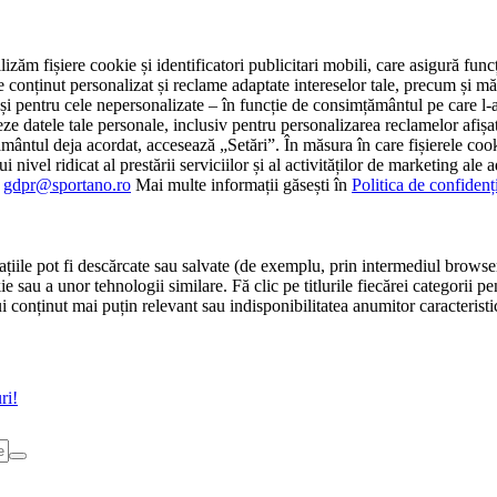
tilizăm fișiere cookie și identificatori publicitari mobili, care asigură fu
e conținut personalizat și reclame adaptate intereselor tale, precum și măsu
 cât și pentru cele nepersonalizate – în funcție de consimțământul pe care
atele tale personale, inclusiv pentru personalizarea reclamelor afișate
ământul deja acordat, accesează „Setări”. În măsura în care fișierele cook
i nivel ridicat al prestării serviciilor și al activităților de marketing ale
:
gdpr@sportano.ro
Mai multe informații găsești în
Politica de confidenț
țiile pot fi descărcate sau salvate (de exemplu, prin intermediul browser
e sau a unor tehnologii similare. Fă clic pe titlurile fiecărei categorii p
conținut mai puțin relevant sau indisponibilitatea anumitor caracteristici
ri!