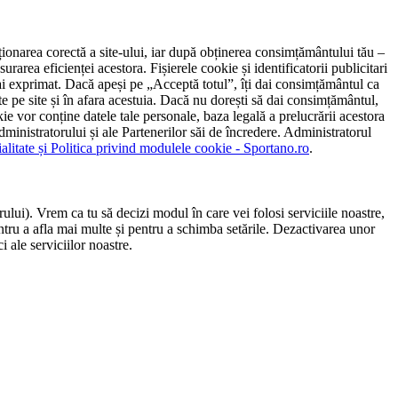
ncționarea corectă a site-ului, iar după obținerea consimțământului tău –
rarea eficienței acestora. Fișierele cookie și identificatorii publicitari
 l-ai exprimat. Dacă apeși pe „Acceptă totul”, îți dai consimțământul ca
 pe site și în afara acestuia. Dacă nu dorești să dai consimțământul,
ie vor conține datele tale personale, baza legală a prelucrării acestora
 administratorului și ale Partenerilor săi de încredere. Administratorul
ialitate și Politica privind modulele cookie - Sportano.ro
.
ului). Vrem ca tu să decizi modul în care vei folosi serviciile noastre,
entru a afla mai multe și pentru a schimba setările. Dezactivarea unor
 ale serviciilor noastre.