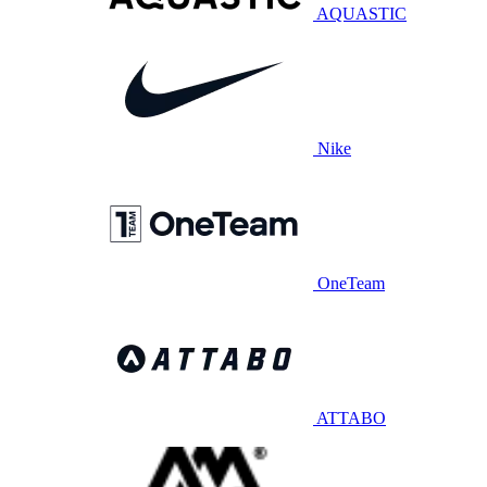
AQUASTIC
Nike
OneTeam
ATTABO