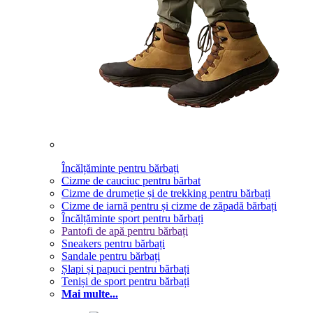
Încălțăminte pentru bărbați
Cizme de cauciuc pentru bărbat
Cizme de drumeție și de trekking pentru bărbați
Cizme de iarnă pentru și cizme de zăpadă bărbați
Încălțăminte sport pentru bărbați
Pantofi de apă pentru bărbați
Sneakers pentru bărbați
Sandale pentru bărbați
Șlapi și papuci pentru bărbați
Teniși de sport pentru bărbați
Mai multe...