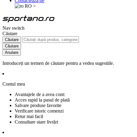
Contactează-ne
RO
>
Nav switch
Căutare
Căutare
Căutare
Anulare
Introduceți un termen de căutare pentru a vedea sugestiile.
Contul meu
Avantajele de a avea cont:
Acces rapid la pasul de plată
Salvare produse favorite
Verificare istoric comenzi
Retur mai facil
Consultare stare livrări