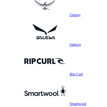
Osprey
Salewa
Rip Curl
Smartwool