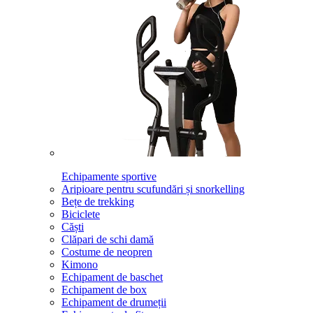
Echipamente sportive
Aripioare pentru scufundări și snorkelling
Bețe de trekking
Biciclete
Căști
Clăpari de schi damă
Costume de neopren
Kimono
Echipament de baschet
Echipament de box
Echipament de drumeții