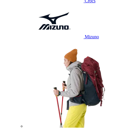
Crocs
Mizuno