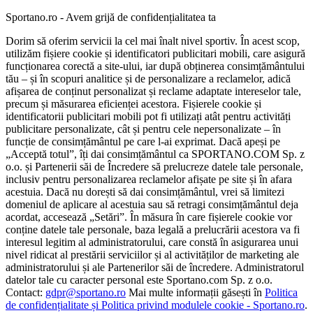
Sportano.ro - Avem grijă de confidențialitatea ta
Dorim să oferim servicii la cel mai înalt nivel sportiv. În acest scop,
utilizăm fișiere cookie și identificatori publicitari mobili, care asigură
funcționarea corectă a site-ului, iar după obținerea consimțământului
tău – și în scopuri analitice și de personalizare a reclamelor, adică
afișarea de conținut personalizat și reclame adaptate intereselor tale,
precum și măsurarea eficienței acestora. Fișierele cookie și
identificatorii publicitari mobili pot fi utilizați atât pentru activități
publicitare personalizate, cât și pentru cele nepersonalizate – în
funcție de consimțământul pe care l-ai exprimat. Dacă apeși pe
„Acceptă totul”, îți dai consimțământul ca SPORTANO.COM Sp. z
o.o. și Partenerii săi de Încredere să prelucreze datele tale personale,
inclusiv pentru personalizarea reclamelor afișate pe site și în afara
acestuia. Dacă nu dorești să dai consimțământul, vrei să limitezi
domeniul de aplicare al acestuia sau să retragi consimțământul deja
acordat, accesează „Setări”. În măsura în care fișierele cookie vor
conține datele tale personale, baza legală a prelucrării acestora va fi
interesul legitim al administratorului, care constă în asigurarea unui
nivel ridicat al prestării serviciilor și al activităților de marketing ale
administratorului și ale Partenerilor săi de încredere. Administratorul
datelor tale cu caracter personal este Sportano.com Sp. z o.o.
Contact:
gdpr@sportano.ro
Mai multe informații găsești în
Politica
de confidențialitate și Politica privind modulele cookie - Sportano.ro
.