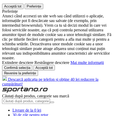
Acceptă tot
Preferințe
Preferințe
Atunci când accesezi un site web sau când utilizezi o aplicație,
informațiile pot fi descărcate sau salvate (de exemplu, prin
intermediul browserului). Vrem ca tu să decizi modul în care vei
folosi serviciile noastre, așa că poți controla personal utilizarea
anumitor tipuri de module cookie sau a unor tehnologii similare. Fă
clic pe titlurile fiecărei categorii pentru a afla mai multe și pentru a
schimba setările. Dezactivarea unor module cookie sau a unor
tehnologii similare poate atrage afișarea unui conținut mai puțin
relevant sau indisponibilitatea anumitor caracteristici ale serviciilor
noastre.
Extindere descriere
Restrângere descriere
Mai multe informații
Confirmă selecția
Acceptă tot
Revenire la preferințe
Descarcă aplicația pe telefon și obține 40 lei reducere la
cumpărături!
Căutați după produs, categorie sau marcă
Livrare de la 0 lei
30 de zile pentru retur