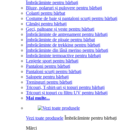
Îmbrăcăminte pentru bărbați
Bluze, polaruri și pulovere pentru bărbați
Colanți pentru bărbat
Costume de baie și pantaloni scurți pentru bărbați
Cămăși pentru bărbați
Geci, paltoane și veste pentru bărbați
Îmbrăcăminte de antrenament pentru bărbați
Îmbrăcăminte de ploaie pentru bărbat
Îmbrăcăminte de trekking pentru bărbați
Îmbrăcăminte din lână merino pentru bărbați
Îmbrăcăminte termoactive pentru bărbați
Lenjerie sport pentru bărbați
Pantaloni pentru bărbați
Pantaloni scurți pentru bărbați
Salopete pentru bărbați
Treninguri pentru bărbați
Tricouri, T-shirt-uri și topuri pentru bărbați
Tricouri și topuri cu filtru UV pentru bărbați
Mai multe...
Vezi toate produsele
Îmbrăcăminte pentru bărbați
Mărci