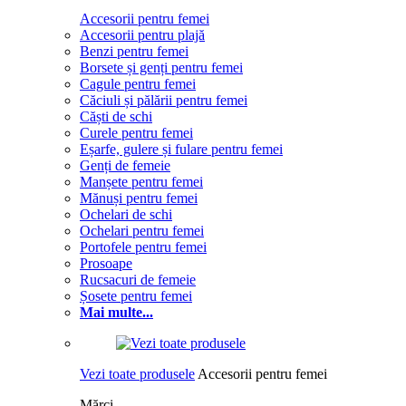
Accesorii pentru femei
Accesorii pentru plajă
Benzi pentru femei
Borsete și genți pentru femei
Cagule pentru femei
Căciuli și pălării pentru femei
Căști de schi
Curele pentru femei
Eșarfe, gulere și fulare pentru femei
Genți de femeie
Manșete pentru femei
Mănuși pentru femei
Ochelari de schi
Ochelari pentru femei
Portofele pentru femei
Prosoape
Rucsacuri de femeie
Șosete pentru femei
Mai multe...
Vezi toate produsele
Accesorii pentru femei
Mărci