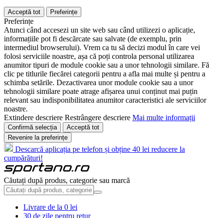
Acceptă tot
Preferințe
Preferințe
Atunci când accesezi un site web sau când utilizezi o aplicație,
informațiile pot fi descărcate sau salvate (de exemplu, prin
intermediul browserului). Vrem ca tu să decizi modul în care vei
folosi serviciile noastre, așa că poți controla personal utilizarea
anumitor tipuri de module cookie sau a unor tehnologii similare. Fă
clic pe titlurile fiecărei categorii pentru a afla mai multe și pentru a
schimba setările. Dezactivarea unor module cookie sau a unor
tehnologii similare poate atrage afișarea unui conținut mai puțin
relevant sau indisponibilitatea anumitor caracteristici ale serviciilor
noastre.
Extindere descriere
Restrângere descriere
Mai multe informații
Confirmă selecția
Acceptă tot
Revenire la preferințe
Descarcă aplicația pe telefon și obține 40 lei reducere la
cumpărături!
Căutați după produs, categorie sau marcă
Livrare de la 0 lei
30 de zile pentru retur