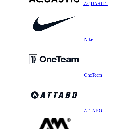
AQUASTIC
Nike
OneTeam
ATTABO