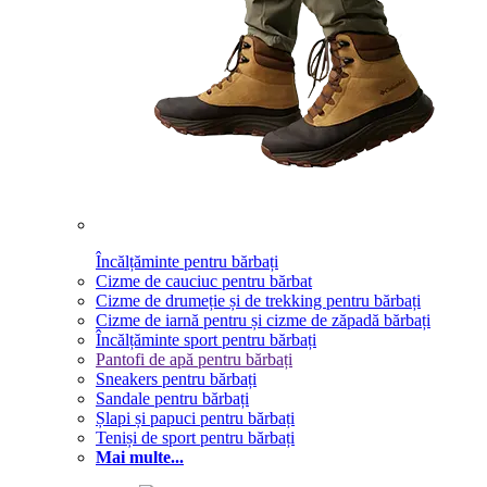
Încălțăminte pentru bărbați
Cizme de cauciuc pentru bărbat
Cizme de drumeție și de trekking pentru bărbați
Cizme de iarnă pentru și cizme de zăpadă bărbați
Încălțăminte sport pentru bărbați
Pantofi de apă pentru bărbați
Sneakers pentru bărbați
Sandale pentru bărbați
Șlapi și papuci pentru bărbați
Teniși de sport pentru bărbați
Mai multe...