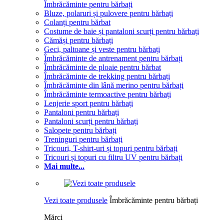
Îmbrăcăminte pentru bărbați
Bluze, polaruri și pulovere pentru bărbați
Colanți pentru bărbat
Costume de baie și pantaloni scurți pentru bărbați
Cămăși pentru bărbați
Geci, paltoane și veste pentru bărbați
Îmbrăcăminte de antrenament pentru bărbați
Îmbrăcăminte de ploaie pentru bărbat
Îmbrăcăminte de trekking pentru bărbați
Îmbrăcăminte din lână merino pentru bărbați
Îmbrăcăminte termoactive pentru bărbați
Lenjerie sport pentru bărbați
Pantaloni pentru bărbați
Pantaloni scurți pentru bărbați
Salopete pentru bărbați
Treninguri pentru bărbați
Tricouri, T-shirt-uri și topuri pentru bărbați
Tricouri și topuri cu filtru UV pentru bărbați
Mai multe...
Vezi toate produsele
Îmbrăcăminte pentru bărbați
Mărci