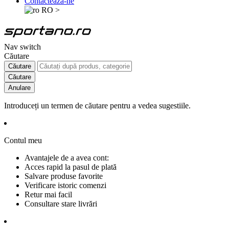
Contactează-ne
RO
>
Nav switch
Căutare
Căutare
Căutare
Anulare
Introduceți un termen de căutare pentru a vedea sugestiile.
Contul meu
Avantajele de a avea cont:
Acces rapid la pasul de plată
Salvare produse favorite
Verificare istoric comenzi
Retur mai facil
Consultare stare livrări