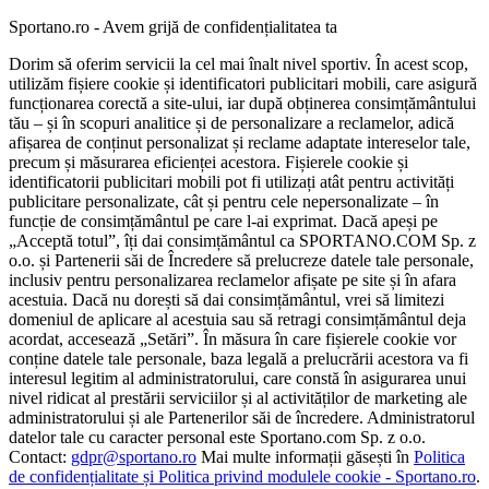
Sportano.ro - Avem grijă de confidențialitatea ta
Dorim să oferim servicii la cel mai înalt nivel sportiv. În acest scop,
utilizăm fișiere cookie și identificatori publicitari mobili, care asigură
funcționarea corectă a site-ului, iar după obținerea consimțământului
tău – și în scopuri analitice și de personalizare a reclamelor, adică
afișarea de conținut personalizat și reclame adaptate intereselor tale,
precum și măsurarea eficienței acestora. Fișierele cookie și
identificatorii publicitari mobili pot fi utilizați atât pentru activități
publicitare personalizate, cât și pentru cele nepersonalizate – în
funcție de consimțământul pe care l-ai exprimat. Dacă apeși pe
„Acceptă totul”, îți dai consimțământul ca SPORTANO.COM Sp. z
o.o. și Partenerii săi de Încredere să prelucreze datele tale personale,
inclusiv pentru personalizarea reclamelor afișate pe site și în afara
acestuia. Dacă nu dorești să dai consimțământul, vrei să limitezi
domeniul de aplicare al acestuia sau să retragi consimțământul deja
acordat, accesează „Setări”. În măsura în care fișierele cookie vor
conține datele tale personale, baza legală a prelucrării acestora va fi
interesul legitim al administratorului, care constă în asigurarea unui
nivel ridicat al prestării serviciilor și al activităților de marketing ale
administratorului și ale Partenerilor săi de încredere. Administratorul
datelor tale cu caracter personal este Sportano.com Sp. z o.o.
Contact:
gdpr@sportano.ro
Mai multe informații găsești în
Politica
de confidențialitate și Politica privind modulele cookie - Sportano.ro
.