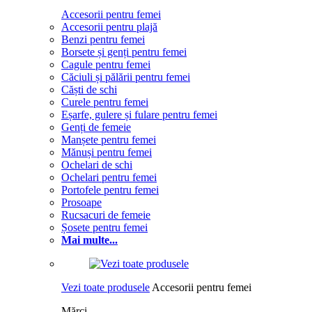
Accesorii pentru femei
Accesorii pentru plajă
Benzi pentru femei
Borsete și genți pentru femei
Cagule pentru femei
Căciuli și pălării pentru femei
Căști de schi
Curele pentru femei
Eșarfe, gulere și fulare pentru femei
Genți de femeie
Manșete pentru femei
Mănuși pentru femei
Ochelari de schi
Ochelari pentru femei
Portofele pentru femei
Prosoape
Rucsacuri de femeie
Șosete pentru femei
Mai multe...
Vezi toate produsele
Accesorii pentru femei
Mărci