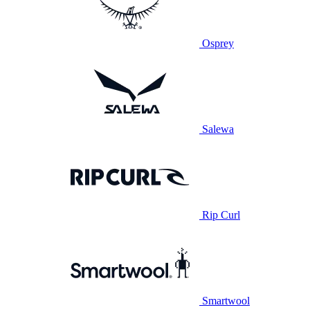
Osprey
Salewa
Rip Curl
Smartwool