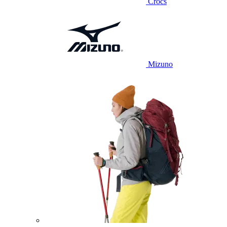
Crocs
Mizuno