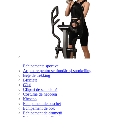
Echipamente sportive
Aripioare pentru scufundări și snorkelling
Bețe de trekking
Biciclete
Căști
Clăpari de schi damă
Costume de neopren
Kimono
Echipament de baschet
Echipament de box
Echipament de drumeții